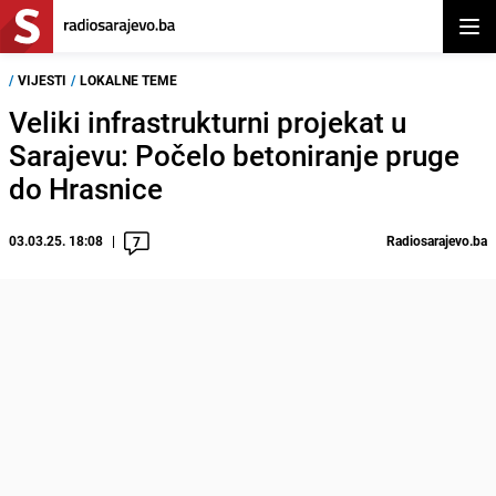
Otvor
/
VIJESTI
/
LOKALNE TEME
Veliki infrastrukturni projekat u
Sarajevu: Počelo betoniranje pruge
do Hrasnice
03.03.25. 18:08
Radiosarajevo.ba
7