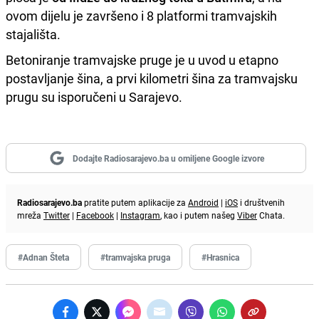
ovom dijelu je završeno i 8 platformi tramvajskih
stajališta.
Betoniranje tramvajske pruge je u uvod u etapno
postavljanje šina, a prvi kilometri šina za tramvajsku
prugu su isporučeni u Sarajevo.
Dodajte Radiosarajevo.ba u omiljene Google izvore
Radiosarajevo.ba
pratite putem aplikacije za
Android
|
iOS
i društvenih
mreža
Twitter
|
Facebook
|
Instagram
, kao i putem našeg
Viber
Chata.
#Adnan Šteta
#tramvajska pruga
#Hrasnica