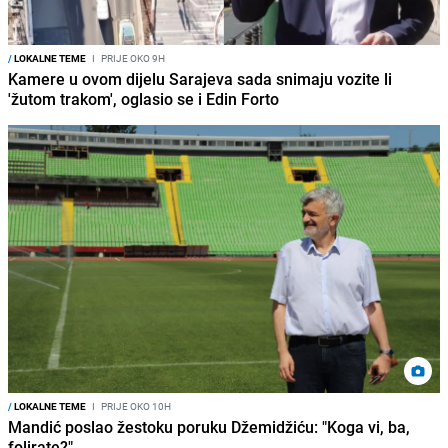
/
LOKALNE TEME
I
PRIJE OKO 9H
Kamere u ovom dijelu Sarajeva sada snimaju vozite li
'žutom trakom', oglasio se i Edin Forto
/
LOKALNE TEME
I
PRIJE OKO 10H
Mandić poslao žestoku poruku Džemidžiću: "Koga vi, ba,
folirate?"