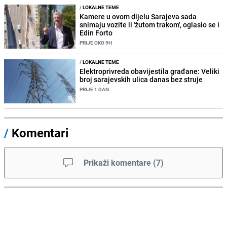
/
LOKALNE TEME
Kamere u ovom dijelu Sarajeva sada
snimaju vozite li 'žutom trakom', oglasio se i
Edin Forto
PRIJE OKO 9H
/
LOKALNE TEME
Elektroprivreda obavijestila građane: Veliki
broj sarajevskih ulica danas bez struje
PRIJE 1 DAN
/
Komentari
Prikaži komentare
(
7
)