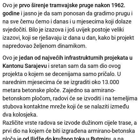
Ovo je
prvo širenje tramvajske pruge nakon 1962.
godine
i jasno je da sam ponosan da gradimo prugu i
na sve čemu ćemo i danas i u mjesecima koji dolaze
svjedočiti. Bilo je izazova i još uvijek postoje veliki
izazovi, koji se rješavaju iz dana u dan, kako bi projekt
napredovao željenom dinamikom.
Ovo je
jedan od najvećih infrastrukturnih projekata u
Kantonu Sarajevu
i sretan sam da sam dio ovog
projekta o kojem se decenijama samo pričalo. U
narednim mjesecima će se izgraditi oko 13.000
metara betonske ploče. Zajedno sa armirano-
betonskom pločom, radovi će se izvoditi i na temeljima
stubova kontaktne mreže koji će se nalaziti između
dva kolosjeka.
Različite vrste radova se izvode dužinom cijele trase, a
prvi dio na kojem će biti izgrađena armirano-betonska
ploča je
od Ilidže do kružnog toka u Butmiru
, a na