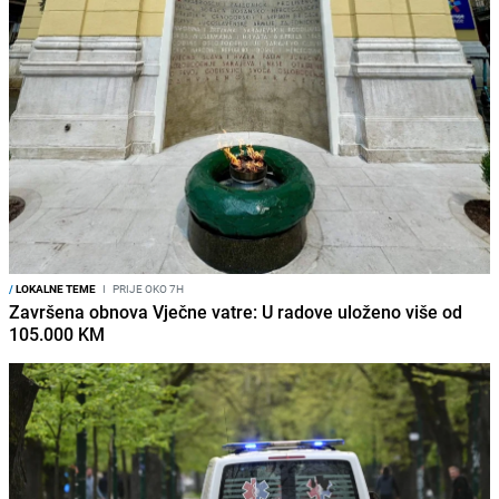
/
LOKALNE TEME
I
PRIJE OKO 7H
Završena obnova Vječne vatre: U radove uloženo više od
105.000 KM