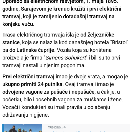
Uporedo sa električnom rasvjetom, 1. maja 1895.
godine, Sarajevom je krenuo kružiti i prvi električni
tramvaj, koji je zamijenio dotadašnji tramvaj na
konjsku vuču.
Trasa
električnog tramvaja išla je
od željezničke
stanice
, koja se nalazila kod današnjeg hotela "Bristol"
pa
do Latinske ćuprije
. Vozila koja su korištena
proizvela je firma "
Simens-Sohukert
" i bili su to prvi
tramvaji nastali u njenim pogonima.
Prvi električni tramvaj
imao je dvoje vrata, a mogao je
ukupno primiti 24 putnika
. Ovaj tramvaji imao je
odvojene vagone za pušače i nepušače
, a čak je, u
početku, bilo i posebnih vagona za muškarce i žene.
Vozači i kondukteri su imali pravila u oblačenju i
održavanju higijene.
TRENDING