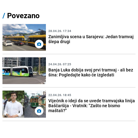
/
Povezano
28.04.26. 17:34
Zanimljiva scena u Sarajevu: Jedan tramvaj
šlepa drugi
24.04.26. 07:25
Banja Luka dobija svoj prvi tramvaj - ali bez
šina: Pogledajte kako će izgledati
22.04.26. 18:45
Vijećnik o ideji da se uvede tramvajska linija
Baščaršija - Vratnik: "Zašto ne bismo
maštali?"