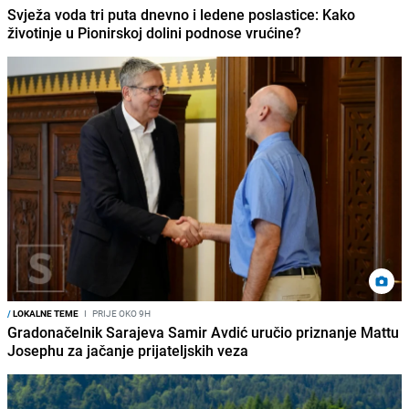
Svježa voda tri puta dnevno i ledene poslastice: Kako
životinje u Pionirskoj dolini podnose vrućine?
/
LOKALNE TEME
I
PRIJE OKO 9H
Gradonačelnik Sarajeva Samir Avdić uručio priznanje Mattu
Josephu za jačanje prijateljskih veza