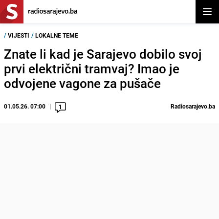
Otvor
/
VIJESTI
/
LOKALNE TEME
Znate li kad je Sarajevo dobilo svoj
prvi električni tramvaj? Imao je
odvojene vagone za pušače
01.05.26. 07:00
Radiosarajevo.ba
1