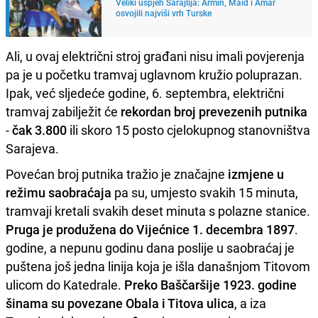
Veliki uspjeh Sarajlija: Armin, Maid i Amar
osvojili najviši vrh Turske
Ali, u ovaj električni stroj građani nisu imali povjerenja
pa je u početku tramvaj uglavnom kružio poluprazan.
Ipak, već sljedeće godine, 6. septembra, električni
tramvaj zabilježit će
rekordan broj prevezenih putnika
-
čak 3.800
ili skoro 15 posto cjelokupnog stanovništva
Sarajeva.
Povećan broj putnika tražio je značajne
izmjene u
režimu saobraćaja
pa su, umjesto svakih 15 minuta,
tramvaji kretali svakih deset minuta s polazne stanice.
Pruga je produžena do Vijećnice 1. decembra 1897
.
godine, a nepunu godinu dana poslije u saobraćaj je
puštena još jedna linija koja je išla današnjom Titovom
ulicom do Katedrale.
Preko Baščaršije 1923. godine
šinama su povezane Obala i Titova ulica
, a iza