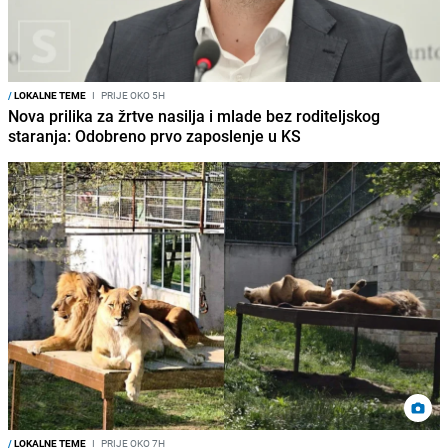
/
LOKALNE TEME
I
PRIJE OKO 5H
Nova prilika za žrtve nasilja i mlade bez roditeljskog
staranja: Odobreno prvo zaposlenje u KS
/
LOKALNE TEME
I
PRIJE OKO 7H