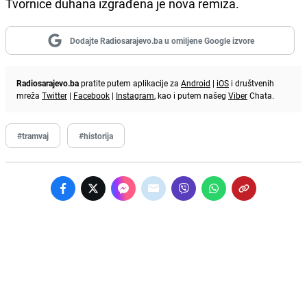
Tvornice duhana izgrađena je nova remiza.
Dodajte Radiosarajevo.ba u omiljene Google izvore
Radiosarajevo.ba
pratite putem aplikacije za
Android
|
iOS
i društvenih
mreža
Twitter
|
Facebook
|
Instagram
, kao i putem našeg
Viber
Chata.
#tramvaj
#historija