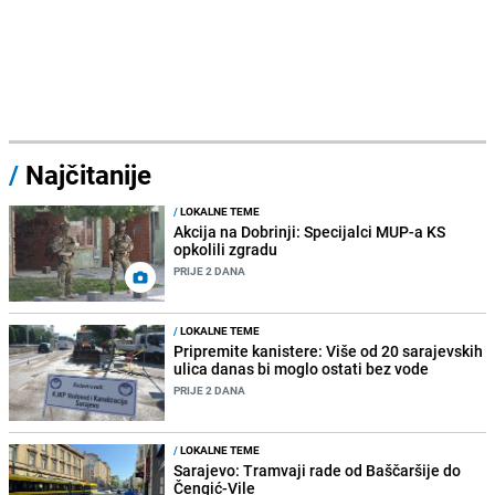
/
Najčitanije
/
LOKALNE TEME
Akcija na Dobrinji: Specijalci MUP-a KS
opkolili zgradu
PRIJE 2 DANA
/
LOKALNE TEME
Pripremite kanistere: Više od 20 sarajevskih
ulica danas bi moglo ostati bez vode
PRIJE 2 DANA
/
LOKALNE TEME
Sarajevo: Tramvaji rade od Baščaršije do
Čengić-Vile