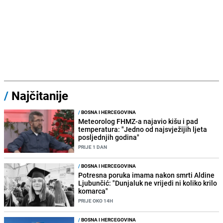
/
Najčitanije
/
BOSNA I HERCEGOVINA
Meteorolog FHMZ-a najavio kišu i pad
temperatura: "Jedno od najsvježijih ljeta
posljednjih godina"
PRIJE 1 DAN
/
BOSNA I HERCEGOVINA
Potresna poruka imama nakon smrti Aldine
Ljubunčić: "Dunjaluk ne vrijedi ni koliko krilo
komarca"
PRIJE OKO 14H
/
BOSNA I HERCEGOVINA