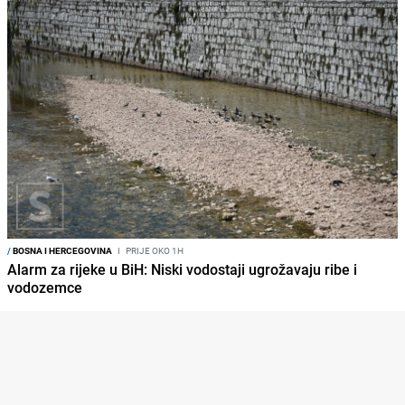
/
BOSNA I HERCEGOVINA
I
PRIJE OKO 1H
Alarm za rijeke u BiH: Niski vodostaji ugrožavaju ribe i
vodozemce