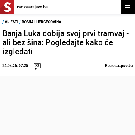
Otvor
/
VIJESTI
/
BOSNA I HERCEGOVINA
Banja Luka dobija svoj prvi tramvaj -
ali bez šina: Pogledajte kako će
izgledati
24.04.26. 07:25
Radiosarajevo.ba
23