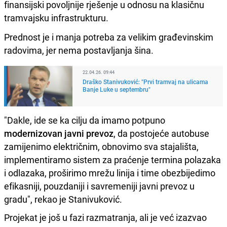
finansijski povoljnije rješenje u odnosu na klasičnu
tramvajsku infrastrukturu.
Prednost je i manja potreba za velikim građevinskim
radovima, jer nema postavljanja šina.
22.04.26. 09:44
Draško Stanivuković: "Prvi tramvaj na ulicama
Banje Luke u septembru"
"Dakle, ide se ka cilju da imamo potpuno
modernizovan javni prevoz
, da postojeće autobuse
zamijenimo električnim, obnovimo sva stajališta,
implementiramo sistem za praćenje termina polazaka
i odlazaka, proširimo mrežu linija i time obezbijedimo
efikasniji, pouzdaniji i savremeniji javni prevoz u
gradu", rekao je Stanivuković.
Projekat je još u fazi razmatranja, ali je već izazvao