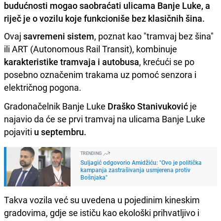
budućnosti mogao saobraćati ulicama Banje Luke, a
riječ je o vozilu koje funkcioniše bez klasičnih šina.
Ovaj
savremeni sistem
, poznat kao "tramvaj bez šina"
ili ART (Autonomous Rail Transit), kombinuje
karakteristike tramvaja i autobusa
, krećući se po
posebno označenim trakama uz pomoć senzora i
električnog pogona.
Gradonačelnik Banje Luke
Draško Stanivuković
je
najavio da će se prvi tramvaj na ulicama Banje Luke
pojaviti
u septembru.
TRENDING
Suljagić odgovorio Amidžiću: "Ovo je politička
kampanja zastrašivanja usmjerena protiv
Bošnjaka"
Takva vozila već su uvedena u pojedinim kineskim
gradovima, gdje se ističu kao ekološki prihvatljivo i