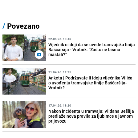
/
Povezano
22.04.26. 18:45
Vijećnik o ideji da se uvede tramvajska linija
Baščaršija - Vratnik: "Zašto ne bismo
maštali?"
21.04.26. 11:35
Anketa | Podržavate li ideju vijećnika Vilića
o uvođenju tramvajske linije Baščaršija-
Vratnik?
17.04.26. 19:20
Nakon incidenta u tramvaju: Vildana Bešlija
predlaže nova pravila za ljubimce u javnom
prijevozu