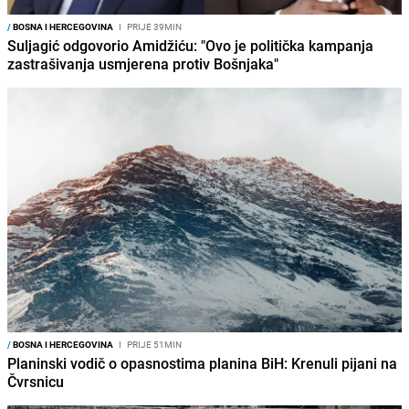
/
BOSNA I HERCEGOVINA
I
PRIJE 39MIN
Suljagić odgovorio Amidžiću: "Ovo je politička kampanja
zastrašivanja usmjerena protiv Bošnjaka"
/
BOSNA I HERCEGOVINA
I
PRIJE 51MIN
Planinski vodič o opasnostima planina BiH: Krenuli pijani na
Čvrsnicu