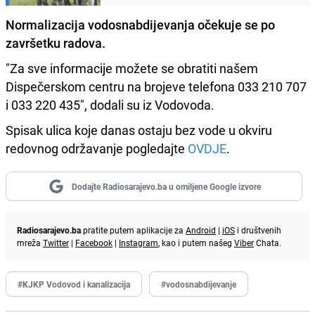
Normalizacija vodosnabdijevanja očekuje se po
završetku radova.
"Za sve informacije možete se obratiti našem
Dispečerskom centru na brojeve telefona 033 210 707
i 033 220 435", dodali su iz Vodovoda.
Spisak ulica koje danas ostaju bez vode u okviru
redovnog održavanje pogledajte
OVDJE
.
Dodajte Radiosarajevo.ba u omiljene Google izvore
Radiosarajevo.ba
pratite putem aplikacije za
Android
|
iOS
i društvenih
mreža
Twitter
|
Facebook
|
Instagram
, kao i putem našeg
Viber
Chata.
#KJKP Vodovod i kanalizacija
#vodosnabdijevanje