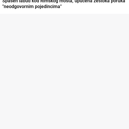
Spašen labud kod Rimskog mosta, upućena žestoka poruka
"neodgovornim pojedincima"