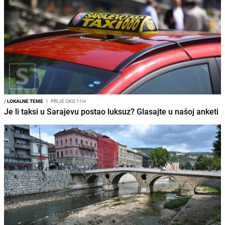
/
LOKALNE TEME
I
PRIJE OKO 11H
Je li taksi u Sarajevu postao luksuz? Glasajte u našoj anketi