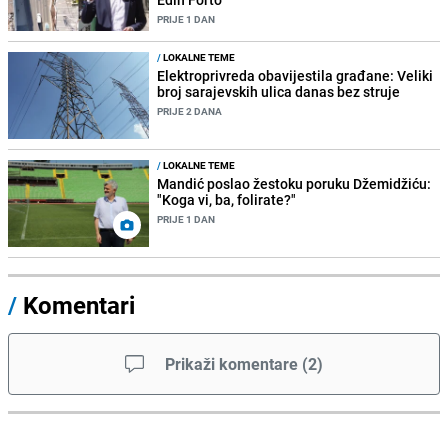
PRIJE 1 DAN
/
LOKALNE TEME
Elektroprivreda obavijestila građane: Veliki
broj sarajevskih ulica danas bez struje
PRIJE 2 DANA
/
LOKALNE TEME
Mandić poslao žestoku poruku Džemidžiću:
"Koga vi, ba, folirate?"
PRIJE 1 DAN
/
Komentari
Prikaži komentare
(
2
)