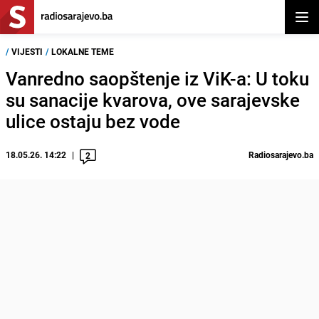
Otvor
/
VIJESTI
/
LOKALNE TEME
Vanredno saopštenje iz ViK-a: U toku
su sanacije kvarova, ove sarajevske
ulice ostaju bez vode
18.05.26. 14:22
Radiosarajevo.ba
2