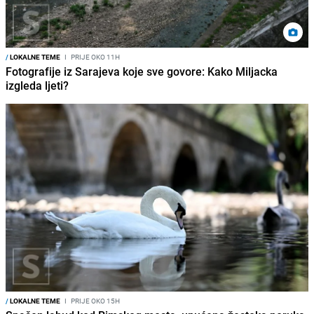
/
LOKALNE TEME
I
PRIJE OKO 11H
Fotografije iz Sarajeva koje sve govore: Kako Miljacka
izgleda ljeti?
/
LOKALNE TEME
I
PRIJE OKO 15H