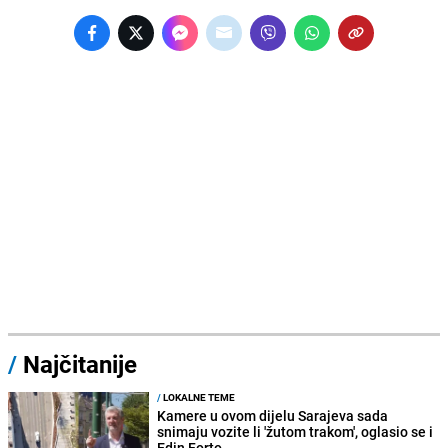
/
Najčitanije
/
LOKALNE TEME
Kamere u ovom dijelu Sarajeva sada
snimaju vozite li 'žutom trakom', oglasio se i
Edin Forto