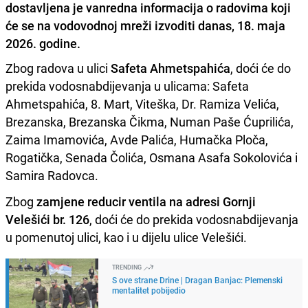
dostavljena je vanredna informacija o radovima koji
će se na vodovodnoj mreži izvoditi danas, 18. maja
2026. godine.
Zbog radova u ulici
Safeta Ahmetspahića
, doći će do
prekida vodosnabdijevanja u ulicama: Safeta
Ahmetspahića, 8. Mart, Viteška, Dr. Ramiza Velića,
Brezanska, Brezanska Čikma, Numan Paše Ćuprilića,
Zaima Imamovića, Avde Palića, Humačka Ploča,
Rogatička, Senada Čolića, Osmana Asafa Sokolovića i
Samira Radovca.
Zbog
zamjene reducir ventila na adresi Gornji
Velešići br. 126
, doći će do prekida vodosnabdijevanja
u pomenutoj ulici, kao i u dijelu ulice Velešići.
TRENDING
S ove strane Drine | Dragan Banjac: Plemenski
mentalitet pobijedio