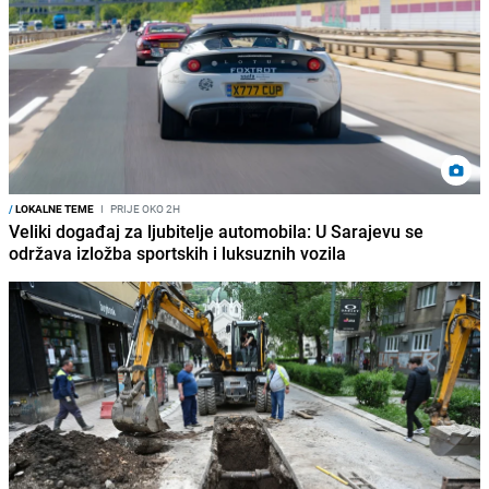
/
LOKALNE TEME
I
PRIJE OKO 2H
Veliki događaj za ljubitelje automobila: U Sarajevu se
održava izložba sportskih i luksuznih vozila