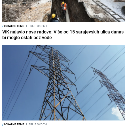
/
LOKALNE TEME
I
PRIJE OKO 6H
ViK najavio nove radove: Više od 15 sarajevskih ulica danas
bi moglo ostati bez vode
/
LOKALNE TEME
I
PRIJE OKO 7H