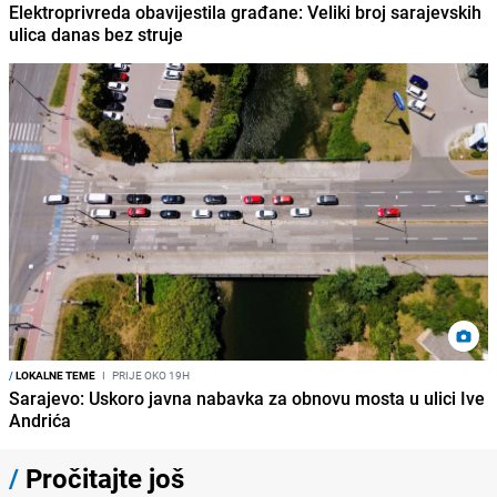
Elektroprivreda obavijestila građane: Veliki broj sarajevskih
ulica danas bez struje
/
LOKALNE TEME
I
PRIJE OKO 19H
Sarajevo: Uskoro javna nabavka za obnovu mosta u ulici Ive
Andrića
/
Pročitajte još