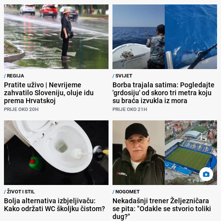
/
REGIJA
/
SVIJET
Pratite uživo | Nevrijeme
Borba trajala satima: Pogledajte
zahvatilo Sloveniju, oluje idu
'grdosiju' od skoro tri metra koju
prema Hrvatskoj
su braća izvukla iz mora
PRIJE OKO 20H
PRIJE OKO 21H
/
ŽIVOT I STIL
/
NOGOMET
Bolja alternativa izbjeljivaču:
Nekadašnji trener Željezničara
Kako održati WC školjku čistom?
se pita: "Odakle se stvorio toliki
dug?"