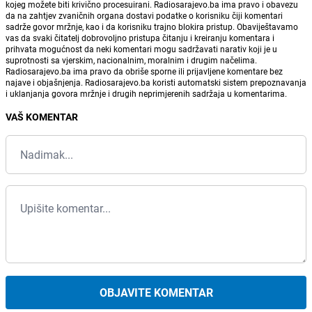
kojeg možete biti krivično procesuirani. Radiosarajevo.ba ima pravo i obavezu
da na zahtjev zvaničnih organa dostavi podatke o korisniku čiji komentari
sadrže govor mržnje, kao i da korisniku trajno blokira pristup. Obaviještavamo
vas da svaki čitatelj dobrovoljno pristupa čitanju i kreiranju komentara i
prihvata mogućnost da neki komentari mogu sadržavati narativ koji je u
suprotnosti sa vjerskim, nacionalnim, moralnim i drugim načelima.
Radiosarajevo.ba ima pravo da obriše sporne ili prijavljene komentare bez
najave i objašnjenja. Radiosarajevo.ba koristi automatski sistem prepoznavanja
i uklanjanja govora mržnje i drugih neprimjerenih sadržaja u komentarima.
VAŠ KOMENTAR
OBJAVITE KOMENTAR