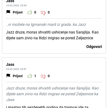
Jass
18.02.2026. 23:54
Prijavi
0
0
..vi možete na Igmanski marš iz grada. ka Jazz
Jazz druze, moras shvatiti ushicenje nas Sarajlija. Kao
dijete sam zivio na Ilidzi inigrao se pored Zeljeznice
Odgovori
Jass
18.02.2026. 23:57
Prijavi
1
0
Jazz druze, moras shvatiti ushicenje nas Sarajlija. Kao
dijete sam zivio na Ilidzi inigrao se pored Zeljeznice ka
Jass
i mastao tih sezdesetih godina da tramvaj ide za