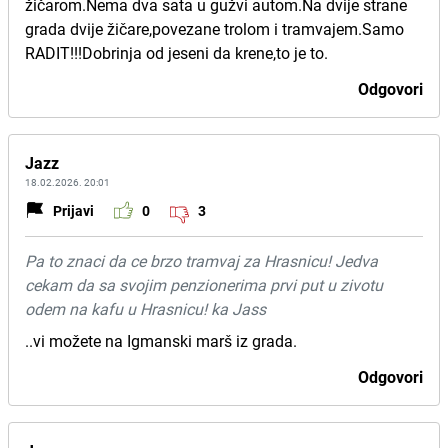
žičarom.Nema dva sata u gužvi autom.Na dvije strane
grada dvije žičare,povezane trolom i tramvajem.Samo
RADIT!!!Dobrinja od jeseni da krene,to je to.
Odgovori
Jazz
18.02.2026. 20:01
Prijavi
0
3
Pa to znaci da ce brzo tramvaj za Hrasnicu! Jedva
cekam da sa svojim penzionerima prvi put u zivotu
odem na kafu u Hrasnicu! ka Jass
..vi možete na Igmanski marš iz grada.
Odgovori