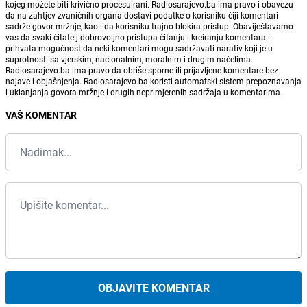
kojeg možete biti krivično procesuirani. Radiosarajevo.ba ima pravo i obavezu
da na zahtjev zvaničnih organa dostavi podatke o korisniku čiji komentari
sadrže govor mržnje, kao i da korisniku trajno blokira pristup. Obaviještavamo
vas da svaki čitatelj dobrovoljno pristupa čitanju i kreiranju komentara i
prihvata mogućnost da neki komentari mogu sadržavati narativ koji je u
suprotnosti sa vjerskim, nacionalnim, moralnim i drugim načelima.
Radiosarajevo.ba ima pravo da obriše sporne ili prijavljene komentare bez
najave i objašnjenja. Radiosarajevo.ba koristi automatski sistem prepoznavanja
i uklanjanja govora mržnje i drugih neprimjerenih sadržaja u komentarima.
VAŠ KOMENTAR
OBJAVITE KOMENTAR