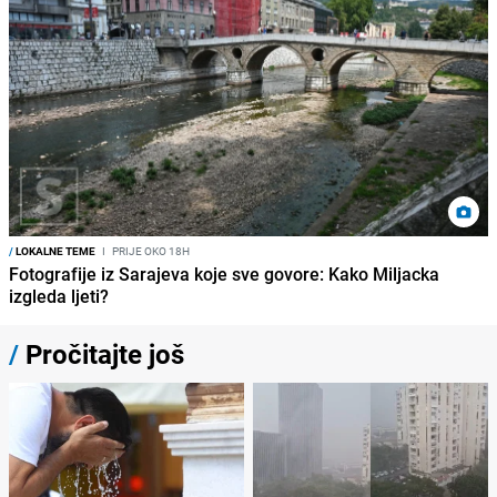
/
LOKALNE TEME
I
PRIJE OKO 18H
Fotografije iz Sarajeva koje sve govore: Kako Miljacka
izgleda ljeti?
/
Pročitajte još