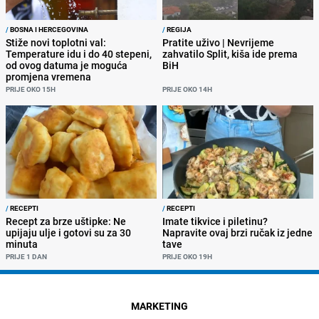
/
BOSNA I HERCEGOVINA
/
REGIJA
Stiže novi toplotni val:
Pratite uživo | Nevrijeme
Temperature idu i do 40 stepeni,
zahvatilo Split, kiša ide prema
od ovog datuma je moguća
BiH
promjena vremena
PRIJE OKO 15H
PRIJE OKO 14H
/
RECEPTI
/
RECEPTI
Recept za brze uštipke: Ne
Imate tikvice i piletinu?
upijaju ulje i gotovi su za 30
Napravite ovaj brzi ručak iz jedne
minuta
tave
PRIJE 1 DAN
PRIJE OKO 19H
MARKETING