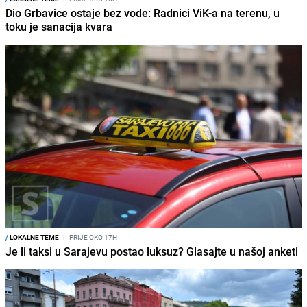
Dio Grbavice ostaje bez vode: Radnici ViK-a na terenu, u
toku je sanacija kvara
/
LOKALNE TEME
I
PRIJE OKO 17H
Je li taksi u Sarajevu postao luksuz? Glasajte u našoj anketi