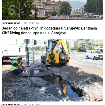
/
LOKALNE TEME
I
PRIJE OKO 1H
Jedan od najatraktivnijih događaja u Sarajevu: Bentbaša
Cliff Diving donosi spektakl u Sarajevo
/
LOKALNE TEME
I
PRIJE OKO 15H