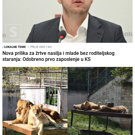
/
LOKALNE TEME
I
PRIJE OKO 13H
Nova prilika za žrtve nasilja i mlade bez roditeljskog
staranja: Odobreno prvo zaposlenje u KS