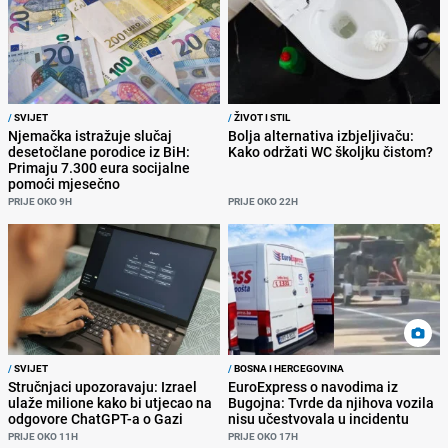
/
SVIJET
/
ŽIVOT I STIL
Njemačka istražuje slučaj
Bolja alternativa izbjeljivaču:
desetočlane porodice iz BiH:
Kako održati WC školjku čistom?
Primaju 7.300 eura socijalne
pomoći mjesečno
PRIJE OKO 9H
PRIJE OKO 22H
/
SVIJET
/
BOSNA I HERCEGOVINA
Stručnjaci upozoravaju: Izrael
EuroExpress o navodima iz
ulaže milione kako bi utjecao na
Bugojna: Tvrde da njihova vozila
odgovore ChatGPT-a o Gazi
nisu učestvovala u incidentu
PRIJE OKO 11H
PRIJE OKO 17H