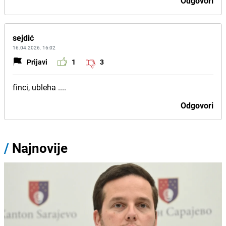
Odgovori
sejdić
16.04.2026. 16:02
Prijavi
1
3
finci, ubleha ....
Odgovori
/
Najnovije