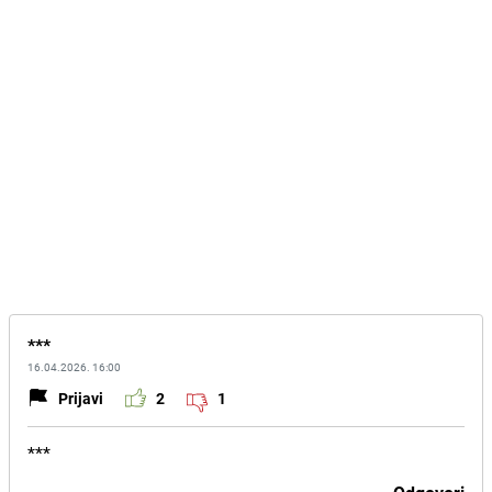
***
16.04.2026. 16:00
Prijavi
2
1
***