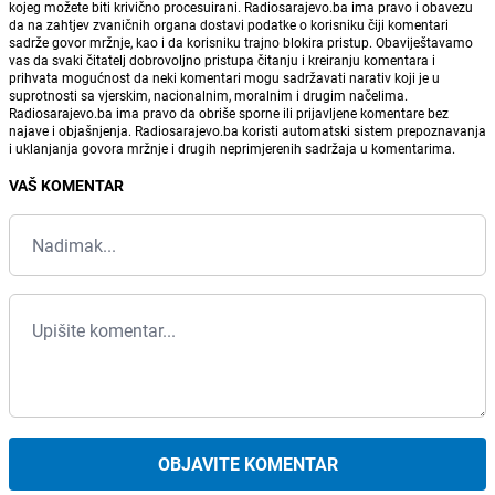
kojeg možete biti krivično procesuirani. Radiosarajevo.ba ima pravo i obavezu
da na zahtjev zvaničnih organa dostavi podatke o korisniku čiji komentari
sadrže govor mržnje, kao i da korisniku trajno blokira pristup. Obaviještavamo
vas da svaki čitatelj dobrovoljno pristupa čitanju i kreiranju komentara i
prihvata mogućnost da neki komentari mogu sadržavati narativ koji je u
suprotnosti sa vjerskim, nacionalnim, moralnim i drugim načelima.
Radiosarajevo.ba ima pravo da obriše sporne ili prijavljene komentare bez
najave i objašnjenja. Radiosarajevo.ba koristi automatski sistem prepoznavanja
i uklanjanja govora mržnje i drugih neprimjerenih sadržaja u komentarima.
VAŠ KOMENTAR
OBJAVITE KOMENTAR