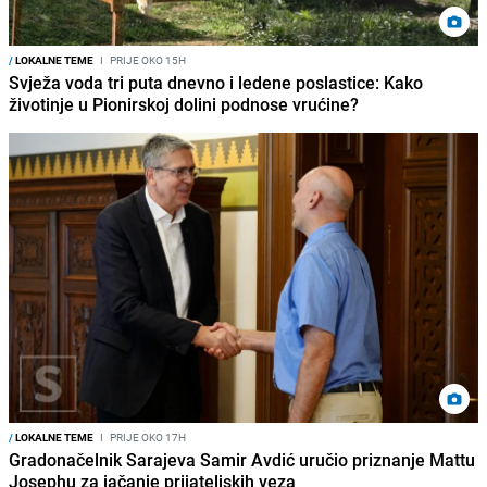
/
LOKALNE TEME
I
PRIJE OKO 15H
Svježa voda tri puta dnevno i ledene poslastice: Kako
životinje u Pionirskoj dolini podnose vrućine?
/
LOKALNE TEME
I
PRIJE OKO 17H
Gradonačelnik Sarajeva Samir Avdić uručio priznanje Mattu
Josephu za jačanje prijateljskih veza