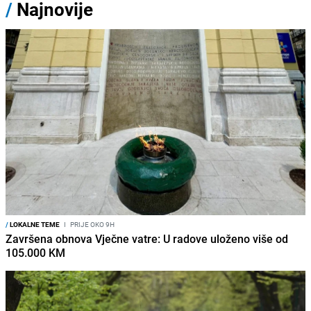
/
Najnovije
/
LOKALNE TEME
I
PRIJE OKO 9H
Završena obnova Vječne vatre: U radove uloženo više od
105.000 KM