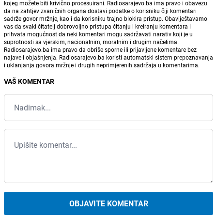
kojeg možete biti krivično procesuirani. Radiosarajevo.ba ima pravo i obavezu
da na zahtjev zvaničnih organa dostavi podatke o korisniku čiji komentari
sadrže govor mržnje, kao i da korisniku trajno blokira pristup. Obaviještavamo
vas da svaki čitatelj dobrovoljno pristupa čitanju i kreiranju komentara i
prihvata mogućnost da neki komentari mogu sadržavati narativ koji je u
suprotnosti sa vjerskim, nacionalnim, moralnim i drugim načelima.
Radiosarajevo.ba ima pravo da obriše sporne ili prijavljene komentare bez
najave i objašnjenja. Radiosarajevo.ba koristi automatski sistem prepoznavanja
i uklanjanja govora mržnje i drugih neprimjerenih sadržaja u komentarima.
VAŠ KOMENTAR
OBJAVITE KOMENTAR