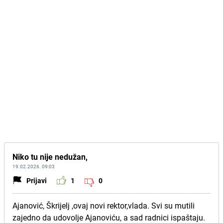
Niko tu nije nedužan,
19.02.2026. 09:03
Prijavi
1
0
Ajanović, Škrijelj ,ovaj novi rektor,vlada. Svi su mutili
zajedno da udovolje Ajanoviću, a sad radnici ispaštaju.