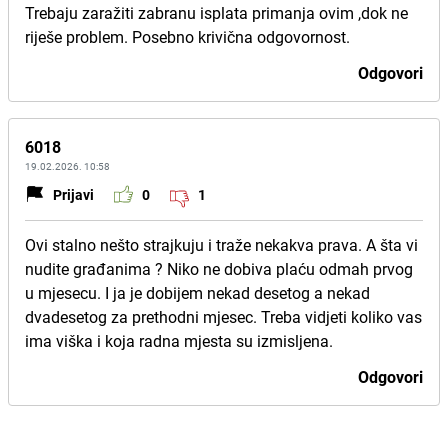
Trebaju zaražiti zabranu isplata primanja ovim ,dok ne
riješe problem. Posebno krivična odgovornost.
Odgovori
6018
19.02.2026. 10:58
Prijavi
0
1
Ovi stalno nešto strajkuju i traže nekakva prava. A šta vi
nudite građanima ? Niko ne dobiva plaću odmah prvog
u mjesecu. I ja je dobijem nekad desetog a nekad
dvadesetog za prethodni mjesec. Treba vidjeti koliko vas
ima viška i koja radna mjesta su izmisljena.
Odgovori