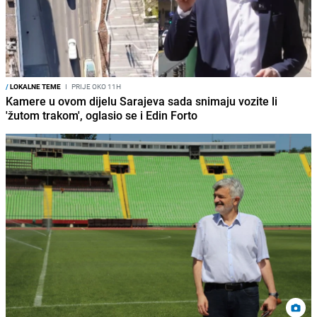
/
LOKALNE TEME
I
PRIJE OKO 11H
Kamere u ovom dijelu Sarajeva sada snimaju vozite li
'žutom trakom', oglasio se i Edin Forto