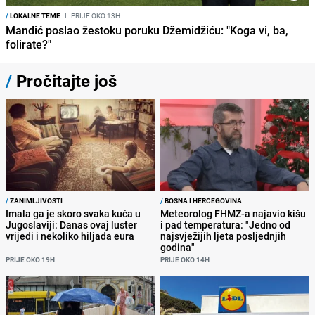
/
LOKALNE TEME
I
PRIJE OKO 13H
Mandić poslao žestoku poruku Džemidžiću: "Koga vi, ba,
folirate?"
/
Pročitajte još
/
ZANIMLJIVOSTI
/
BOSNA I HERCEGOVINA
Imala ga je skoro svaka kuća u
Meteorolog FHMZ-a najavio kišu
Jugoslaviji: Danas ovaj luster
i pad temperatura: "Jedno od
vrijedi i nekoliko hiljada eura
najsvježijih ljeta posljednjih
godina"
PRIJE OKO 19H
PRIJE OKO 14H