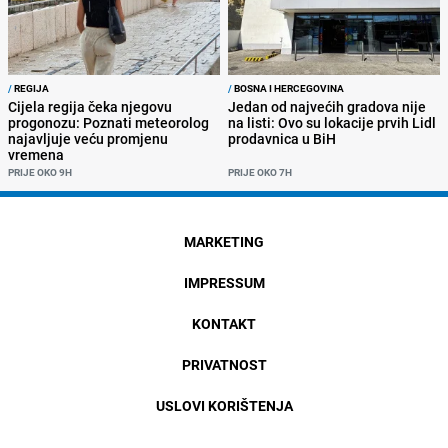
/
REGIJA
/
BOSNA I HERCEGOVINA
Cijela regija čeka njegovu
Jedan od najvećih gradova nije
progonozu: Poznati meteorolog
na listi: Ovo su lokacije prvih Lidl
najavljuje veću promjenu
prodavnica u BiH
vremena
PRIJE OKO 9H
PRIJE OKO 7H
MARKETING
IMPRESSUM
KONTAKT
PRIVATNOST
USLOVI KORIŠTENJA