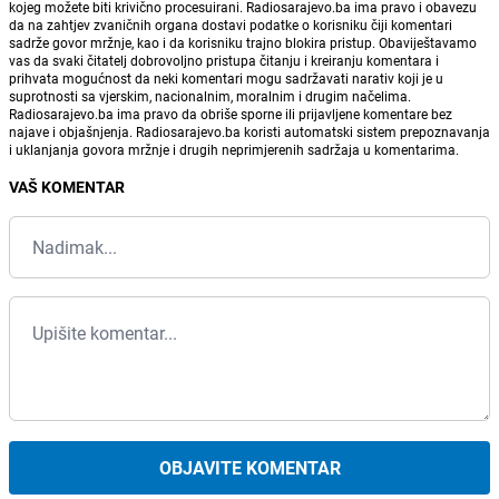
kojeg možete biti krivično procesuirani. Radiosarajevo.ba ima pravo i obavezu
da na zahtjev zvaničnih organa dostavi podatke o korisniku čiji komentari
sadrže govor mržnje, kao i da korisniku trajno blokira pristup. Obaviještavamo
vas da svaki čitatelj dobrovoljno pristupa čitanju i kreiranju komentara i
prihvata mogućnost da neki komentari mogu sadržavati narativ koji je u
suprotnosti sa vjerskim, nacionalnim, moralnim i drugim načelima.
Radiosarajevo.ba ima pravo da obriše sporne ili prijavljene komentare bez
najave i objašnjenja. Radiosarajevo.ba koristi automatski sistem prepoznavanja
i uklanjanja govora mržnje i drugih neprimjerenih sadržaja u komentarima.
VAŠ KOMENTAR
OBJAVITE KOMENTAR