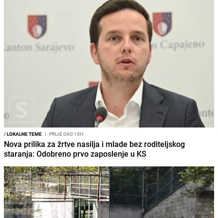
/
LOKALNE TEME
I
PRIJE OKO 10H
Nova prilika za žrtve nasilja i mlade bez roditeljskog
staranja: Odobreno prvo zaposlenje u KS