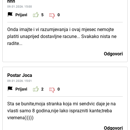
nnn
09.01.2026. 15:00
Prijavi
5
0
Onda imajte i vi razumjevanja i ovaj mjesec nemojte
platiti unaprijed dostavljne racune... Svakako nista ne
radite...
Odgovori
Postar Joca
09.01.2026. 15:01
Prijavi
2
0
Sta se bunite,moja stranka koja mi sendvic daje je na
vlasti samo 8 godina,nije lako isprazniti kante,treba
vremena)))))
Odgovori