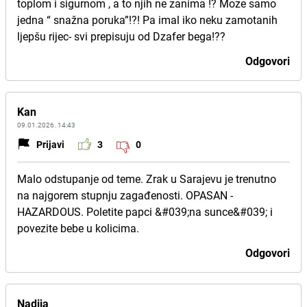
toplom i sigurnom , a to njih ne zanima !? Moze samo
jedna “ snažna poruka”!?! Pa imal iko neku zamotanih
ljepšu rijec- svi prepisuju od Dzafer bega!??
Odgovori
Kan
09.01.2026. 14:43
Prijavi
3
0
Malo odstupanje od teme. Zrak u Sarajevu je trenutno
na najgorem stupnju zagađenosti. OPASAN -
HAZARDOUS. Poletite papci &#039;na sunce&#039; i
povezite bebe u kolicima.
Odgovori
Nadija