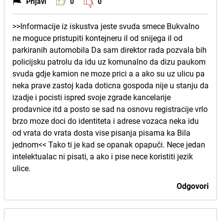
Prijavi
0
0
>>Informacije iz iskustva jeste svuda smece Bukvalno
ne moguce pristupiti kontejneru il od snijega il od
parkiranih automobila Da sam direktor rada pozvala bih
policijsku patrolu da idu uz komunalno da dizu paukom
svuda gdje kamion ne moze prici a a ako su uz ulicu pa
neka prave zastoj kada doticna gospoda nije u stanju da
izadje i pocisti ispred svoje zgrade kancelarije
prodavnice itd a posto se sad na osnovu registracije vrlo
brzo moze doci do identiteta i adrese vozaca neka idu
od vrata do vrata dosta vise pisanja pisama ka Bila
jednom<< Tako ti je kad se opanak opapuči. Nece jedan
intelektualac ni pisati, a ako i pise nece koristiti jezik
ulice.
Odgovori