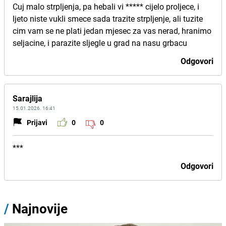
Cuj malo strpljenja, pa hebali vi ***** cijelo proljece, i
ljeto niste vukli smece sada trazite strpljenje, ali tuzite
cim vam se ne plati jedan mjesec za vas nerad, hranimo
seljacine, i parazite sljegle u grad na nasu grbacu
Odgovori
Sarajlija
15.01.2026. 16:41
Prijavi
0
0
***
Odgovori
/
Najnovije