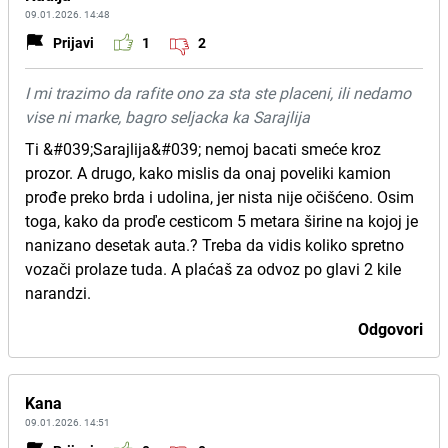
09.01.2026. 14:48
Prijavi
1
2
I mi trazimo da rafite ono za sta ste placeni, ili nedamo
vise ni marke, bagro seljacka ka Sarajlija
Ti &#039;Sarajlija&#039; nemoj bacati smeće kroz
prozor. A drugo, kako mislis da onaj poveliki kamion
prođe preko brda i udolina, jer nista nije očišćeno. Osim
toga, kako da proďe cesticom 5 metara širine na kojoj je
nanizano desetak auta.? Treba da vidis koliko spretno
vozači prolaze tuda. A plaćaš za odvoz po glavi 2 kile
narandzi.
Odgovori
Kana
09.01.2026. 14:51