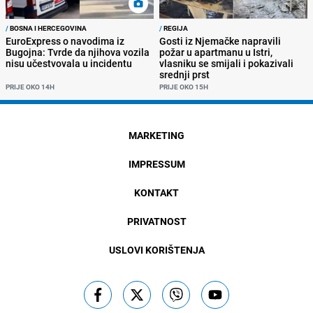
/
BOSNA I HERCEGOVINA
/
REGIJA
EuroExpress o navodima iz
Gosti iz Njemačke napravili
Bugojna: Tvrde da njihova vozila
požar u apartmanu u Istri,
nisu učestvovala u incidentu
vlasniku se smijali i pokazivali
srednji prst
PRIJE OKO 14H
PRIJE OKO 15H
MARKETING
IMPRESSUM
KONTAKT
PRIVATNOST
USLOVI KORIŠTENJA