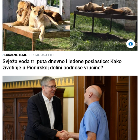
/
LOKALNE TEME
I
PRIJE OKO 11H
Svježa voda tri puta dnevno i ledene poslastice: Kako
životinje u Pionirskoj dolini podnose vrućine?