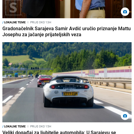
/
LOKALNE TEME
I
PRIJE OKO 13H
Gradonačelnik Sarajeva Samir Avdić uručio priznanje Mattu
Josephu za jačanje prijateljskih veza
/
LOKALNE TEME
I
PRIJE OKO 15H
Veliki događaj za ljubitelje automobila: U Sarajevu se