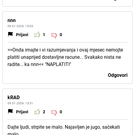
nnn
09.01.2026. 15:03
Prijavi
1
0
>>Onda imajte i vi razumjevanja i ovaj mjesec nemojte
platiti unaprijed dostavljne racune... Svakako nista ne
radite... ka nnn<< "NAPLATITI"
Odgovori
kRAD
09.01.2026. 15:31
Prijavi
2
0
Dajte ljudi, strpite se malo. Najavljen je jugo, sačekati
malo.