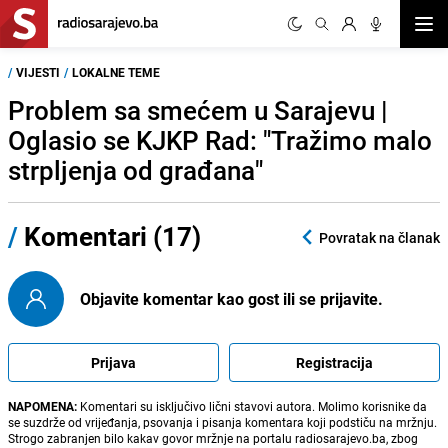
Otvor
/
VIJESTI
/
LOKALNE TEME
Problem sa smećem u Sarajevu |
Oglasio se KJKP Rad: "Tražimo malo
strpljenja od građana"
/
Komentari (17)
Povratak na članak
Objavite komentar kao gost ili se prijavite.
Prijava
Registracija
NAPOMENA:
Komentari su isključivo lični stavovi autora. Molimo korisnike da
se suzdrže od vrijeđanja, psovanja i pisanja komentara koji podstiču na mržnju.
Strogo zabranjen bilo kakav govor mržnje na portalu radiosarajevo.ba, zbog