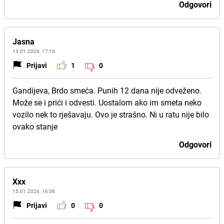
Odgovori
Jasna
13.01.2026. 17:10
Prijavi
1
0
Gandijeva, Brdo smeća. Punih 12 dana nije odveženo.
Može se i prići i odvesti. Uostalom ako im smeta neko
vozilo nek to rješavaju. Ovo je strašno. Ni u ratu nije bilo
ovako stanje
Odgovori
Xxx
15.01.2026. 16:38
Prijavi
0
0