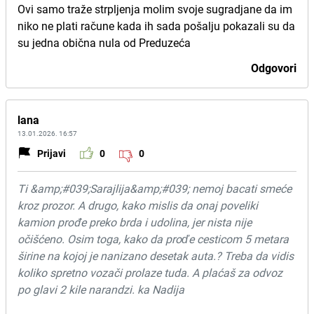
Ovi samo traže strpljenja molim svoje sugradjane da im
niko ne plati račune kada ih sada pošalju pokazali su da
su jedna obična nula od Preduzeća
Odgovori
lana
13.01.2026. 16:57
Prijavi
0
0
Ti &amp;#039;Sarajlija&amp;#039; nemoj bacati smeće
kroz prozor. A drugo, kako mislis da onaj poveliki
kamion prođe preko brda i udolina, jer nista nije
očišćeno. Osim toga, kako da proďe cesticom 5 metara
širine na kojoj je nanizano desetak auta.? Treba da vidis
koliko spretno vozači prolaze tuda. A plaćaš za odvoz
po glavi 2 kile narandzi. ka Nadija