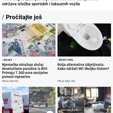
održava izložba sportskih i luksuznih vozila
/
Pročitajte još
/
SVIJET
/
ŽIVOT I STIL
Njemačka istražuje slučaj
Bolja alternativa izbjeljivaču:
desetočlane porodice iz BiH:
Kako održati WC školjku čistom?
Primaju 7.300 eura socijalne
pomoći mjesečno
PRIJE OKO 5H
PRIJE OKO 18H