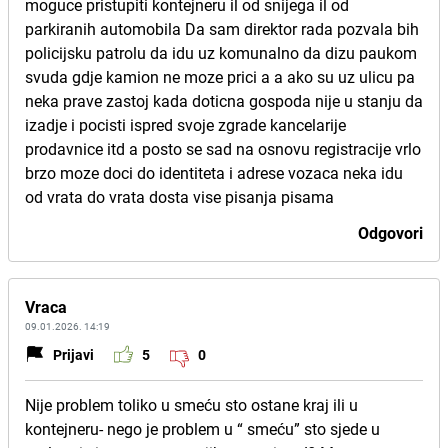
moguce pristupiti kontejneru il od snijega il od
parkiranih automobila Da sam direktor rada pozvala bih
policijsku patrolu da idu uz komunalno da dizu paukom
svuda gdje kamion ne moze prici a a ako su uz ulicu pa
neka prave zastoj kada doticna gospoda nije u stanju da
izadje i pocisti ispred svoje zgrade kancelarije
prodavnice itd a posto se sad na osnovu registracije vrlo
brzo moze doci do identiteta i adrese vozaca neka idu
od vrata do vrata dosta vise pisanja pisama
Odgovori
Vraca
09.01.2026. 14:19
Prijavi
5
0
Nije problem toliko u smeću sto ostane kraj ili u
kontejneru- nego je problem u “ smeću” sto sjede u