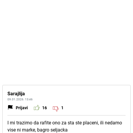
Sarajlija
09.01.2026. 13:46
Prijavi
16
1
I mi trazimo da rafite ono za sta ste placeni, ili nedamo
vise ni marke, bagro seljacka