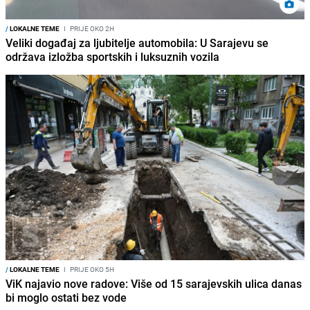
/
LOKALNE TEME
I
PRIJE OKO 2H
Veliki događaj za ljubitelje automobila: U Sarajevu se
održava izložba sportskih i luksuznih vozila
/
LOKALNE TEME
I
PRIJE OKO 5H
ViK najavio nove radove: Više od 15 sarajevskih ulica danas
bi moglo ostati bez vode