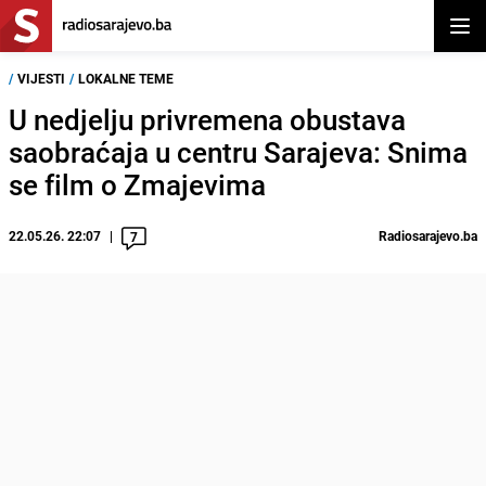
Otvor
/
VIJESTI
/
LOKALNE TEME
U nedjelju privremena obustava
saobraćaja u centru Sarajeva: Snima
se film o Zmajevima
22.05.26. 22:07
Radiosarajevo.ba
7