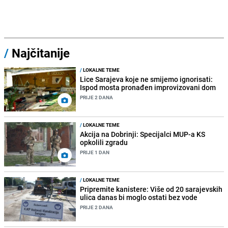
/
Najčitanije
/
LOKALNE TEME
Lice Sarajeva koje ne smijemo ignorisati:
Ispod mosta pronađen improvizovani dom
PRIJE 2 DANA
/
LOKALNE TEME
Akcija na Dobrinji: Specijalci MUP-a KS
opkolili zgradu
PRIJE 1 DAN
/
LOKALNE TEME
Pripremite kanistere: Više od 20 sarajevskih
ulica danas bi moglo ostati bez vode
PRIJE 2 DANA