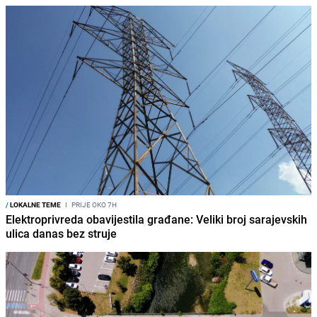
/
LOKALNE TEME
I
PRIJE OKO 7H
Elektroprivreda obavijestila građane: Veliki broj sarajevskih
ulica danas bez struje