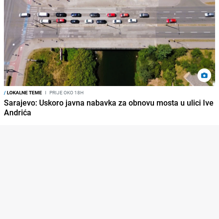
/
LOKALNE TEME
I
PRIJE OKO 18H
Sarajevo: Uskoro javna nabavka za obnovu mosta u ulici Ive
Andrića