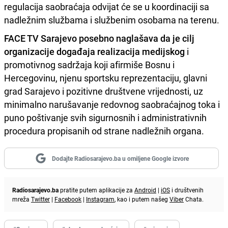
regulacija saobraćaja odvijat će se u koordinaciji sa
nadležnim službama i službenim osobama na terenu.
FACE TV Sarajevo posebno naglašava da je cilj
organizacije događaja realizacija medijskog
i
promotivnog sadržaja koji afirmiše Bosnu i
Hercegovinu, njenu sportsku reprezentaciju, glavni
grad Sarajevo i pozitivne društvene vrijednosti, uz
minimalno narušavanje redovnog saobraćajnog toka i
puno poštivanje svih sigurnosnih i administrativnih
procedura propisanih od strane nadležnih organa.
Dodajte Radiosarajevo.ba u omiljene Google izvore
Radiosarajevo.ba
pratite putem aplikacije za
Android
|
iOS
i društvenih
mreža
Twitter
|
Facebook
|
Instagram
, kao i putem našeg
Viber
Chata.