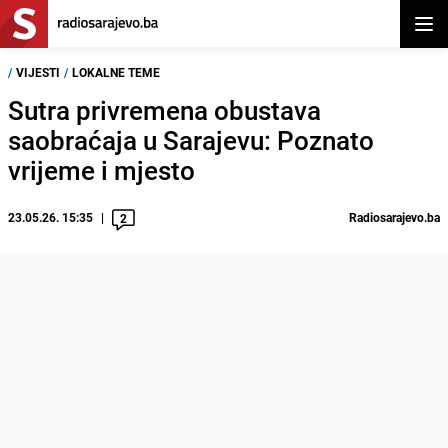
Otvor
/
VIJESTI
/
LOKALNE TEME
Sutra privremena obustava
saobraćaja u Sarajevu: Poznato
vrijeme i mjesto
23.05.26. 15:35
Radiosarajevo.ba
2