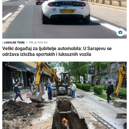
/
LOKALNE TEME
I
PRIJE OKO 5H
Veliki događaj za ljubitelje automobila: U Sarajevu se
održava izložba sportskih i luksuznih vozila