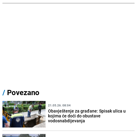
/
Povezano
21.05.26. 08:04
Obavještenje za građane: Spisak ulica u
kojima će doći do obustave
vodosnabdijevanja