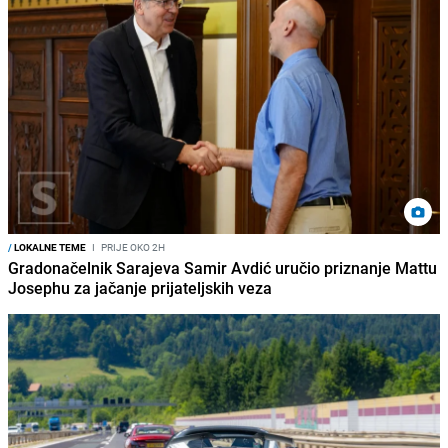
/
LOKALNE TEME
I
PRIJE OKO 2H
Gradonačelnik Sarajeva Samir Avdić uručio priznanje Mattu
Josephu za jačanje prijateljskih veza