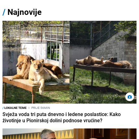
/
Najnovije
/
LOKALNE TEME
I
PRIJE 56MIN
Svježa voda tri puta dnevno i ledene poslastice: Kako
životinje u Pionirskoj dolini podnose vrućine?