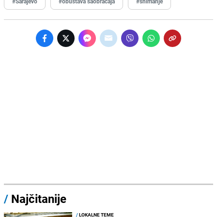
#Sarajevo
#obustava saobraćaja
#snimanje
/
Najčitanije
/
LOKALNE TEME