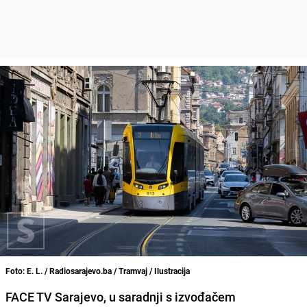
Foto: E. L. / Radiosarajevo.ba / Tramvaj / Ilustracija
FACE TV Sarajevo, u saradnji s izvođačem