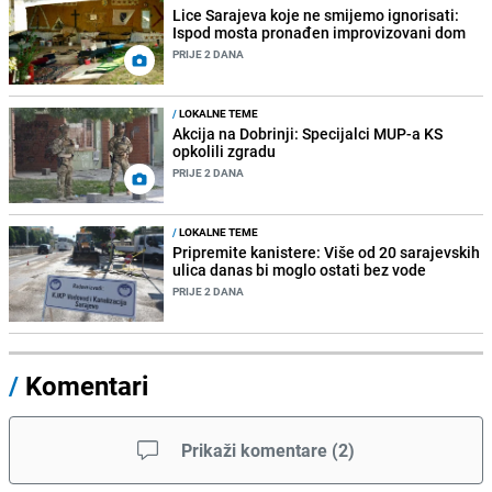
Lice Sarajeva koje ne smijemo ignorisati:
Ispod mosta pronađen improvizovani dom
PRIJE 2 DANA
/
LOKALNE TEME
Akcija na Dobrinji: Specijalci MUP-a KS
opkolili zgradu
PRIJE 2 DANA
/
LOKALNE TEME
Pripremite kanistere: Više od 20 sarajevskih
ulica danas bi moglo ostati bez vode
PRIJE 2 DANA
/
Komentari
Prikaži komentare
(
2
)