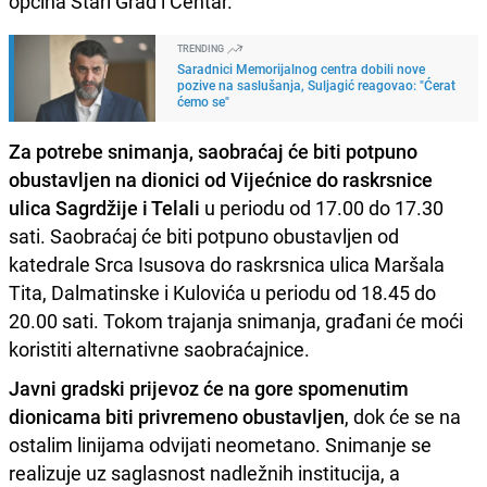
općina Stari Grad i Centar.
TRENDING
Saradnici Memorijalnog centra dobili nove
pozive na saslušanja, Suljagić reagovao: "Ćerat
ćemo se"
Za potrebe snimanja, saobraćaj će biti potpuno
obustavljen na dionici od Vijećnice do raskrsnice
ulica Sagrdžije i Telali
u periodu od 17.00 do 17.30
sati. Saobraćaj će biti potpuno obustavljen od
katedrale Srca Isusova do raskrsnica ulica Maršala
Tita, Dalmatinske i Kulovića u periodu od 18.45 do
20.00 sati. Tokom trajanja snimanja, građani će moći
koristiti alternativne saobraćajnice.
Javni gradski prijevoz će na gore spomenutim
dionicama biti privremeno obustavljen
, dok će se na
ostalim linijama odvijati neometano. Snimanje se
realizuje uz saglasnost nadležnih institucija, a