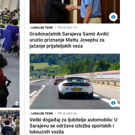
/
LOKALNE TEME
I
PRIJE OKO 1H
Gradonačelnik Sarajeva Samir Avdić
uručio priznanje Mattu Josephu za
jačanje prijateljskih veza
/
LOKALNE TEME
I
PRIJE OKO 3H
Veliki događaj za ljubitelje automobila: U
Sarajevu se održava izložba sportskih i
luksuznih vozila