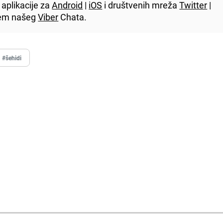
aplikacije za
Android
|
iOS
i društvenih mreža
Twitter
|
utem našeg
Viber
Chata.
#šehidi