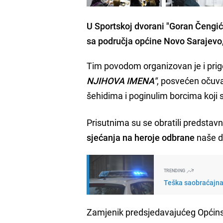
U Sportskoj dvorani "Goran Čengić"
sa područja općine Novo Sarajevo,
Tim povodom organizovan je i pri
NJIHOVA IMENA"
, posvećen očuv
šehidima i poginulim borcima koji 
Prisutnima su se obratili predstav
sjećanja na heroje odbrane
naše d
TRENDING
Teška saobraćajna
Zamjenik predsjedavajućeg Općin