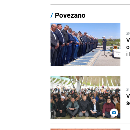
/
Povezano
25
V
o
i
21
V
š