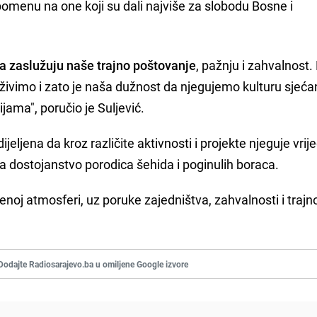
omenu na one koji su dali najviše za slobodu Bosne i
ca zaslužuju naše trajno poštovanje
, pažnju i zahvalnost.
živimo i zato je naša dužnost da njegujemo kulturu sjećan
ama", poručio je Suljević.
jeljena da kroz različite aktivnosti i projekte njeguje vrij
 dostojanstvo porodica šehida i poginulih boraca.
noj atmosferi, uz poruke zajedništva, zahvalnosti i trajn
.
Dodajte Radiosarajevo.ba u omiljene Google izvore