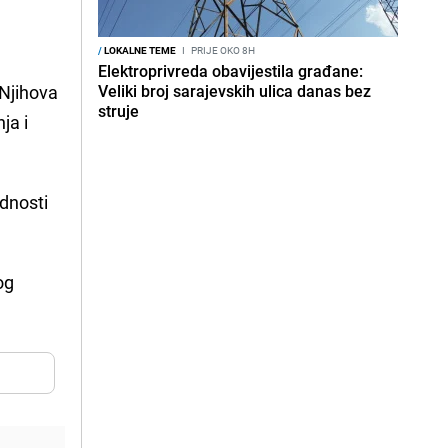
/
LOKALNE TEME
I
PRIJE OKO 8H
Elektroprivreda obavijestila građane:
 Njihova
Veliki broj sarajevskih ulica danas bez
struje
ja i
ednosti
og