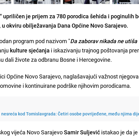
 upriličen je prijem za 780 porodica šehida i poginulih 
 u okviru obilježavanja Dana Općine Novo Sarajevo.
godan program pod nazivom "
Da zaborav nikada ne utiša
anju
kulture sjećanja
i iskazivanju trajnog poštovanja pr
su dali živote za odbranu Bosne i Hercegovine.
nici Općine Novo Sarajevo, naglašavajući važnost njegova
omovine i kontinuirane podrške njihovim porodicama.
 nesreća kod Tomislavgrada: Četiri osobe povrijeđene, među njima dij
skog vijeća Novo Sarajevo
Samir Suljević
istakao je da je