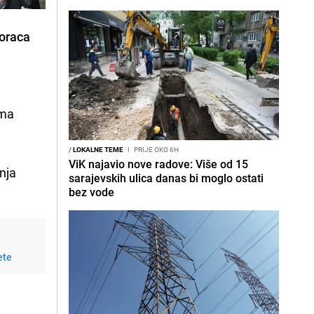
boraca
ema
/
LOKALNE TEME
I
PRIJE OKO 6H
ViK najavio nove radove: Više od 15
nja
sarajevskih ulica danas bi moglo ostati
bez vode
ete