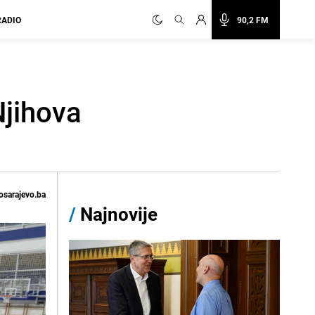
RADIO
90,2 FM
Njihova
osarajevo.ba
/
Najnovije