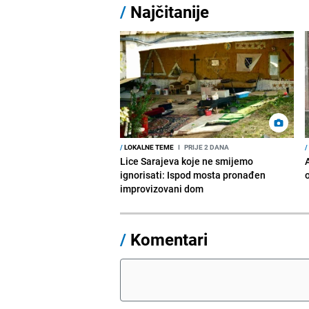
/
Najčitanije
/
LOKALNE TEME
I
PRIJE 2 DANA
/
Lice Sarajeva koje ne smijemo
ignorisati: Ispod mosta pronađen
improvizovani dom
/
Komentari