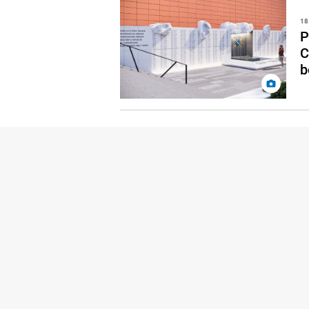
18
P
C
b