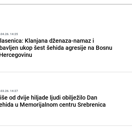
.04.26. 14:25
lasenica: Klanjana dženaza-namaz i
bavljen ukop šest šehida agresije na Bosnu
 Hercegovinu
.03.26. 14:27
iše od dvije hiljade ljudi obilježilo Dan
ehida u Memorijalnom centru Srebrenica