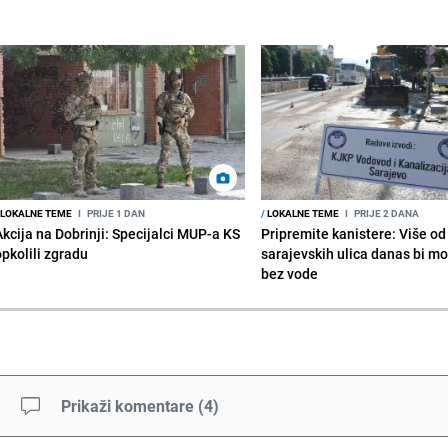
LOKALNE TEME
I
PRIJE 1 DAN
/
LOKALNE TEME
I
PRIJE 2 DANA
Akcija na Dobrinji: Specijalci MUP-a KS
Pripremite kanistere: Više od
opkolili zgradu
sarajevskih ulica danas bi mo
bez vode
Prikaži komentare
(
4
)