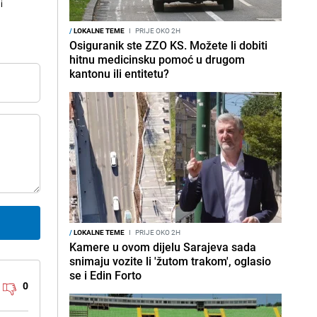
i
/
LOKALNE TEME
I
PRIJE OKO 2H
Osiguranik ste ZZO KS. Možete li dobiti
hitnu medicinsku pomoć u drugom
kantonu ili entitetu?
/
LOKALNE TEME
I
PRIJE OKO 2H
Kamere u ovom dijelu Sarajeva sada
snimaju vozite li 'žutom trakom', oglasio
se i Edin Forto
0