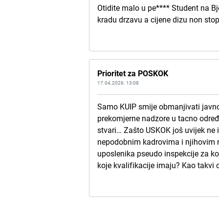
Otidite malo u pe**** Student na B
kradu drzavu a cijene dizu non stop
Prioritet za POSKOK
17.04.2026. 13:08
Samo KUIP smije obmanjivati javnost
prekomjerne nadzore u tacno određen
stvari… Zašto USKOK još uvijek ne is
nepodobnim kadrovima i njihovim nal
uposlenika pseudo inspekcije za koj
koje kvalifikacije imaju? Kao takvi 