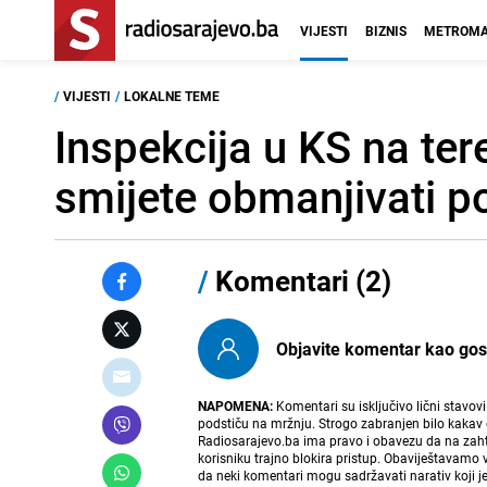
VIJESTI
BIZNIS
METROMA
/
VIJESTI
/
LOKALNE TEME
Inspekcija u KS na ter
smijete obmanjivati p
/
Komentari (2)
Objavite komentar kao gost i
NAPOMENA:
Komentari su isključivo lični stavov
podstiču na mržnju. Strogo zabranjen bilo kakav 
Radiosarajevo.ba ima pravo i obavezu da na zahtj
korisniku trajno blokira pristup. Obaviještavamo 
da neki komentari mogu sadržavati narativ koji j