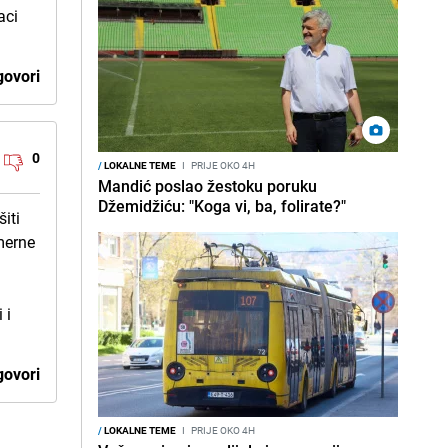
aci
ovori
0
/
LOKALNE TEME
I
PRIJE OKO 4H
Mandić poslao žestoku poruku
Džemidžiću: "Koga vi, ba, folirate?"
iti
emerne
 i
ovori
/
LOKALNE TEME
I
PRIJE OKO 4H