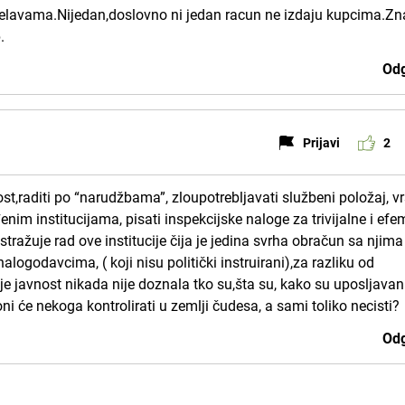
jelavama.Nijedan,doslovno ni jedan racun ne izdaju kupcima.Zn
.
Odg
Prijavi
2
,raditi po “narudžbama”, zloupotrebljavati službeni položaj, vrš
im institucijama, pisati inspekcijske naloge za trivijalne i ef
tražuje rad ove institucije čija je jedina svrha obračun sa njima
ogodavcima, ( koji nisu politički instruirani),za razliku od
e javnost nikada nije doznala tko su,šta su, kako su uposljavani
oni će nekoga kontrolirati u zemlji čudesa, a sami toliko necisti?
Odg