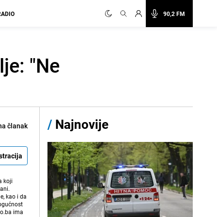
RADIO
90,2 FM
je: "Ne
/
Najnovije
na članak
stracija
 koji
ani.
e, kao i da
mogućnost
vo.ba ima