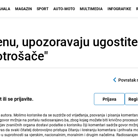
HALA
MAGAZIN
SPORT
AUTO-MOTO
MULTIMEDIA
INFOGRAFIKE
enu, upozoravaju ugostitel
otrošače"
Povratak 
li se prijavite.
Prijava
Regi
i autora. Molimo korisnike da se suzdrže od vrijeđanja, psovanja i pisanja komentara
govor mržnje na portalu radiosarajevo.ba, zbog kojeg možete biti krivično procesuir
ev zvaničnih organa dostavi podatke o korisniku čiji komentari sadrže govor mržnj
vas da svaki čitatelj dobrovoljno pristupa čitanju i kreiranju komentara i prihvata 
e u suprotnosti sa vjerskim, nacionalnim, moralnim i drugim načelima. Radiosaraje