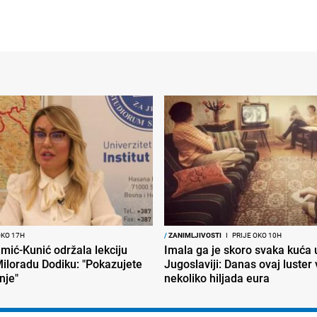
OKO 17H
/
ZANIMLJIVOSTI
I
PRIJE OKO 10H
mić-Kunić održala lekciju
Imala ga je skoro svaka kuća 
iloradu Dodiku: "Pokazujete
Jugoslaviji: Danas ovaj luster v
nje"
nekoliko hiljada eura