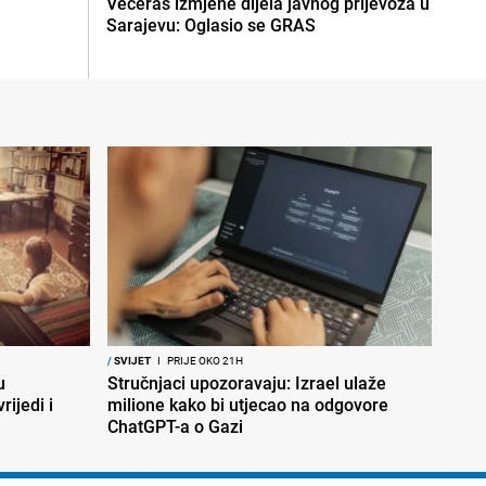
Večeras izmjene dijela javnog prijevoza u
Sarajevu: Oglasio se GRAS
/
SVIJET
I
PRIJE OKO 21H
u
Stručnjaci upozoravaju: Izrael ulaže
rijedi i
milione kako bi utjecao na odgovore
ChatGPT-a o Gazi