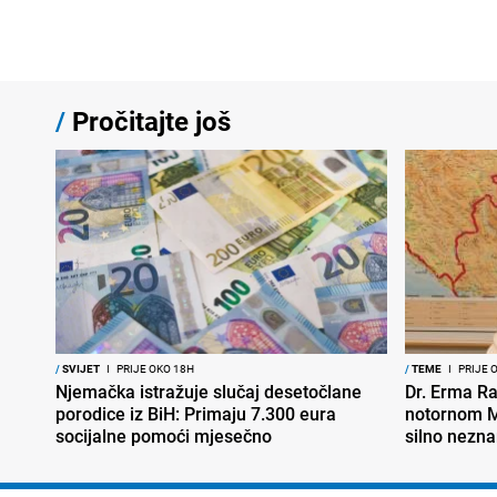
/
Pročitajte još
/
SVIJET
I
PRIJE OKO 18H
/
TEME
I
PRIJE 
Njemačka istražuje slučaj desetočlane
Dr. Erma Ra
porodice iz BiH: Primaju 7.300 eura
notornom M
socijalne pomoći mjesečno
silno nezna