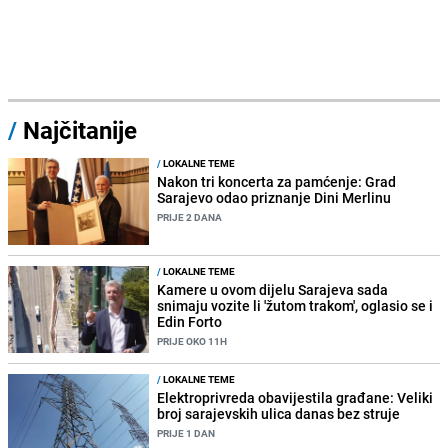
/
Najčitanije
/
LOKALNE TEME
Nakon tri koncerta za pamćenje: Grad
Sarajevo odao priznanje Dini Merlinu
PRIJE 2 DANA
/
LOKALNE TEME
Kamere u ovom dijelu Sarajeva sada
snimaju vozite li 'žutom trakom', oglasio se i
Edin Forto
PRIJE OKO 11H
/
LOKALNE TEME
Elektroprivreda obavijestila građane: Veliki
broj sarajevskih ulica danas bez struje
PRIJE 1 DAN