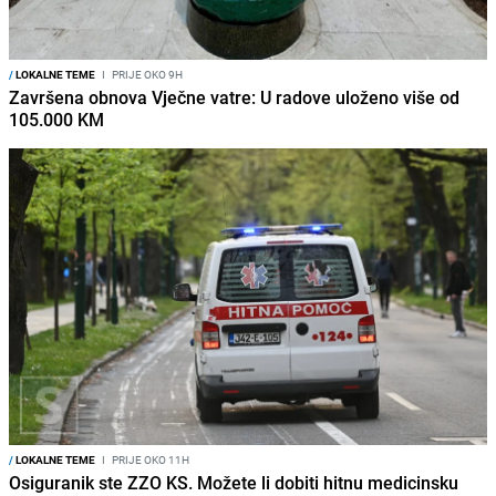
/
LOKALNE TEME
I
PRIJE OKO 9H
Završena obnova Vječne vatre: U radove uloženo više od
105.000 KM
/
LOKALNE TEME
I
PRIJE OKO 11H
Osiguranik ste ZZO KS. Možete li dobiti hitnu medicinsku