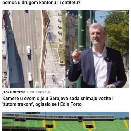
pomoć u drugom kantonu ili entitetu?
/
LOKALNE TEME
I
PRIJE OKO 11H
Kamere u ovom dijelu Sarajeva sada snimaju vozite li
'žutom trakom', oglasio se i Edin Forto