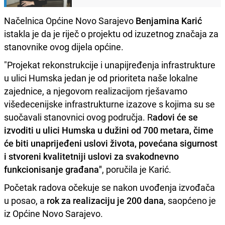
Načelnica Općine Novo Sarajevo
Benjamina Karić
istakla je da je riječ o projektu od izuzetnog značaja za
stanovnike ovog dijela općine.
"Projekat rekonstrukcije i unapijređenja infrastrukture
u ulici Humska jedan je od prioriteta naše lokalne
zajednice, a njegovom realizacijom rješavamo
višedecenijske infrastrukturne izazove s kojima su se
suočavali stanovnici ovog područja. R
adovi će se
izvoditi u ulici Humska u dužini od 700 metara, čime
će biti unaprijeđeni uslovi života, povećana sigurnost
i stvoreni kvalitetniji uslovi za svakodnevno
funkcionisanje građana"
, poručila je Karić.
Početak radova očekuje se nakon uvođenja izvođača
u posao, a
rok za realizaciju je 200 dana
, saopćeno je
iz Općine Novo Sarajevo.