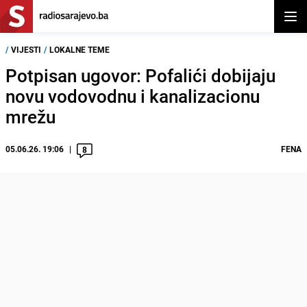
Otvor
/
VIJESTI
/
LOKALNE TEME
Potpisan ugovor: Pofalići dobijaju
novu vodovodnu i kanalizacionu
mrežu
05.06.26. 19:06
FENA
8