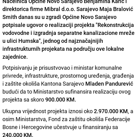
Načelnica Općine Novo Sarajevo Benjamina Karić i
direktorica firme Mibral d.o.o. Sarajevo Maja Bralović
Smith danas su u zgradi Općine Novo Sarajevo
potpisale ugovor o realizaciji projekta "Rekonstrukcija
vodovodne i izgradnja separatne kanalizacione mreže
u ulici Humska", jednog od najznačajnijih
infrastrukturnih projekata na području ove lokalne
zajednice.
Potpisivanju je prisustvovao i ministar komunalne
privrede, infrastrukture, prostornog uređenja, građenja
i zaštite okoliša Kantona Sarajevo
Mladen Pandurević
budući da to Ministarstvo sufinansira realizaciju ovog
projekta sa skoro
900.000 KM.
Ukupna vrijednost projekta iznosi oko
2.970.000 KM
, a
osim Ministarstva, Fond za zaštitu okoliša Federacije
Bosne i Hercegovine učestvuje u finansiranju sa
240.000 KM.