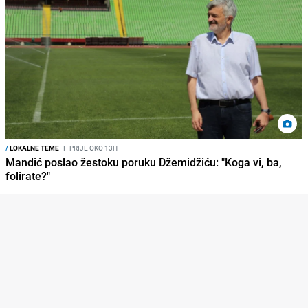
/
LOKALNE TEME
I
PRIJE OKO 13H
Mandić poslao žestoku poruku Džemidžiću: "Koga vi, ba,
folirate?"