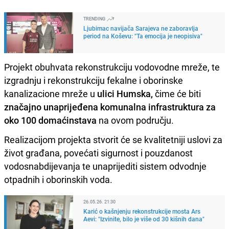
TRENDING
Ljubimac navijača Sarajeva ne zaboravlja
period na Koševu: "Ta emocija je neopisiva"
Projekt obuhvata rekonstrukciju vodovodne mreže, te
izgradnju i rekonstrukciju fekalne i oborinske
kanalizacione mreže u
ulici Humska,
čime će biti
značajno unaprijeđena komunalna infrastruktura za
oko 100 domaćinstava
na ovom području.
Realizacijom projekta stvorit će se kvalitetniji uslovi za
život građana, povećati sigurnost i pouzdanost
vodosnabdijevanja te unaprijediti sistem odvodnje
otpadnih i oborinskih voda.
26.05.26. 21:30
Karić o kašnjenju rekonstrukcije mosta Ars
Aevi: "Izvinite, bilo je više od 30 kišnih dana"