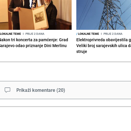
LOKALNE TEME
I
PRIJE 2 DANA
/
LOKALNE TEME
I
PRIJE 2 DANA
Nakon tri koncerta za pamćenje: Grad
Elektroprivreda obavijestila 
Sarajevo odao priznanje Dini Merlinu
Veliki broj sarajevskih ulica 
struje
Prikaži komentare
(
20
)