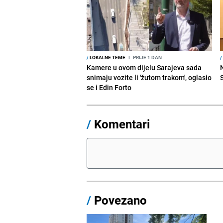
/
LOKALNE TEME
I
PRIJE 1 DAN
/
Kamere u ovom dijelu Sarajeva sada
snimaju vozite li 'žutom trakom', oglasio
se i Edin Forto
/
Komentari
/
Povezano