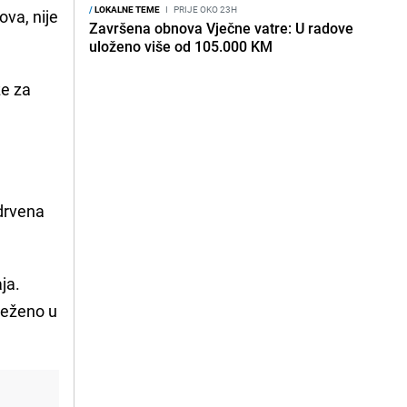
/
LOKALNE TEME
I
PRIJE OKO 23H
ova, nije
Završena obnova Vječne vatre: U radove
uloženo više od 105.000 KM
že za
 drvena
ja.
ježeno u