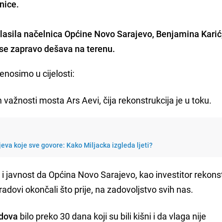
nice.
asila načelnica Općine Novo Sarajevo,
Benjamina Karić
 se zapravo dešava na terenu.
enosimo u cijelosti:
važnosti mosta Ars Aevi, čija rekonstrukcija je u toku.
jeva koje sve govore: Kako Miljacka izgleda ljeti?
e
i javnost da Općina Novo Sarajevo, kao investitor rekonst
radovi okončali što prije, na zadovoljstvo svih nas.
adova
bilo preko 30 dana koji su bili kišni i da vlaga nije