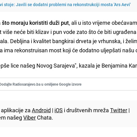
ovi stoje: Javili se dodatni problemi na rekonstrukciji mosta 'Ars Aevi'
to moraju koristiti duži put
, ali u isto vrijeme obećava
t više neće biti klizav i pun vode zato što će biti ugrađena
la. Debljina i kvalitet bangkirai drveta je vrhunska, i žel
ta ima rekonstruisan most koji će dodatno uljepšati našu 
pše lice našeg Novog Sarajeva", kazala je Benjamina Kar
Dodajte Radiosarajevo.ba u omiljene Google izvore
aplikacije za
Android
|
iOS
i društvenih mreža
Twitter
|
utem našeg
Viber
Chata.