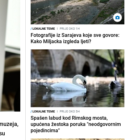
/
LOKALNE TEME
I
PRIJE OKO 1H
Fotografije iz Sarajeva koje sve govore:
Kako Miljacka izgleda ljeti?
/
LOKALNE TEME
I
PRIJE OKO 5H
Spašen labud kod Rimskog mosta,
 muzeja,
upućena žestoka poruka "neodgovornim
pojedincima"
 su