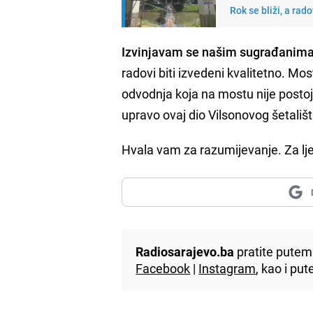
Rok se bliži, a rad
Izvinjavam se našim sugrađanima š
radovi biti izvedeni kvalitetno. Mos
odvodnja koja na mostu nije postoja
upravo ovaj dio Vilsonovog šetališ
Hvala vam za razumijevanje. Za lje
Radiosarajevo.ba
pratite putem 
Facebook
|
Instagram
, kao i p