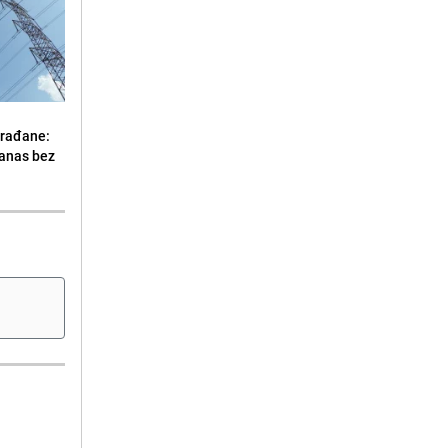
građane:
danas bez