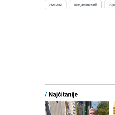
#Ars Aevi
#Benjamina Karić
#Opć
/
Najčitanije