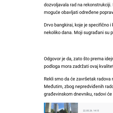
dozvoljavala rad na rekonstrukciji
moguće obavljati određene popravk
Drvo bangkirai, koje je specifično 
nekoliko dana. Moji sugrađani su pi
Odgovor je da, zato što prema idej
podloga mora zadržati ovaj kvalitet 
Rekli smo da će završetak radova
Međutim, zbog nepredviđenih radova
građevinskom dnevniku, radovi će b
22.05.26. 14:15