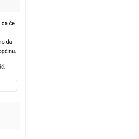
m da će
imo da
općinu.
ić.