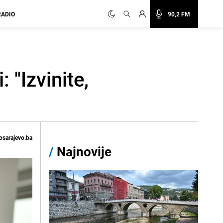
RADIO
90,2 FM
 "Izvinite,
osarajevo.ba
/
Najnovije