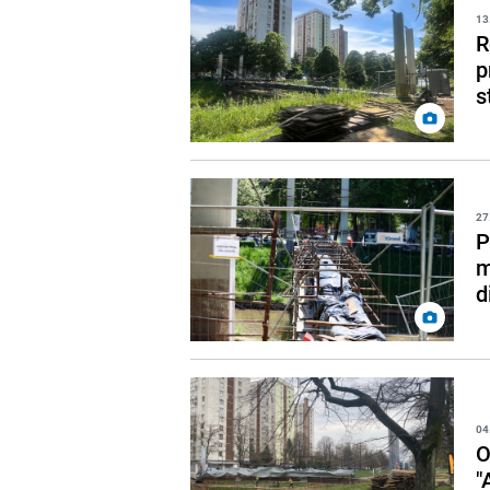
13
R
p
s
27
P
m
d
04
O
"