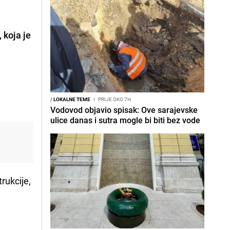
, koja je
/
LOKALNE TEME
I
PRIJE OKO 7H
Vodovod objavio spisak: Ove sarajevske
ulice danas i sutra mogle bi biti bez vode
rukcije,