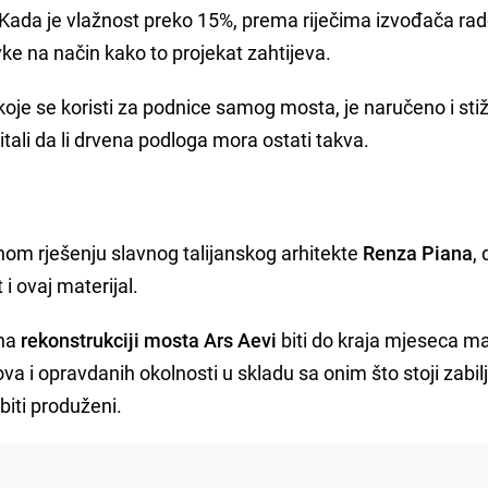
. Kada je vlažnost preko 15%, prema riječima izvođača rad
e na način kako to projekat zahtijeva.
i koje se koristi za podnice samog mosta, je naručeno i sti
tali da li drvena podloga mora ostati takva.
nom rješenju slavnog talijanskog arhitekte
Renza Piana
,
i ovaj materijal.
 na
rekonstrukciji mosta Ars Aevi
biti do kraja mjeseca ma
 i opravdanih okolnosti u skladu sa onim što stoji zabil
iti produženi.