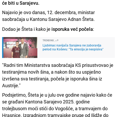
će biti u Sarajevu.
Najavio je ovo danas, 12. decembra, ministar
saobraćaja u Kantonu Sarajevo Adnan Šteta.
Dodao je Šteta i kako je
isporuka već počela
:
TRENDING
Ljubimac navijača Sarajeva ne zaboravlja
period na Koševu: "Ta emocija je neopisiva"
"Radni tim Ministarstva saobraćaja KS prisustvovao je
testiranjima novih šina, a nakon što su uspješno
izvršena sva testiranja, počela je isporuka šina iz
Austrije."
Podsjetimo, Šteta je u julu ove godine najavio kako će
se građani Kantona Sarajevo 2025. godine
trolejbusom moći stići do Vogošće, a tramvajem do
Hrasnice. Izgradnjom tramvajske pruge od Ilidže do