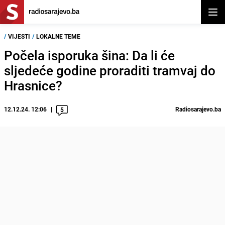
Otvor
/
VIJESTI
/
LOKALNE TEME
Počela isporuka šina: Da li će
sljedeće godine proraditi tramvaj do
Hrasnice?
12.12.24. 12:06
Radiosarajevo.ba
5