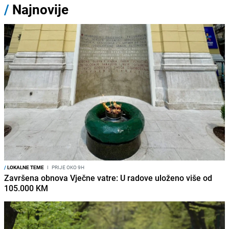
/
Najnovije
/
LOKALNE TEME
I
PRIJE OKO 9H
Završena obnova Vječne vatre: U radove uloženo više od
105.000 KM