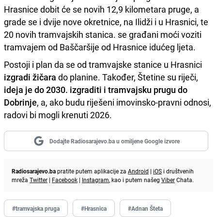
Hrasnice dobit će se novih 12,9 kilometara pruge, a
grade se i dvije nove okretnice, na Ilidži i u Hrasnici, te
20 novih tramvajskih stanica. se građani moći voziti
tramvajem od Baščaršije od Hrasnice idućeg ljeta.
Postoji i plan da se od tramvajske stanice u Hrasnici
izgradi žičara
do planine. Također, Štetine su riječi,
ideja je do 2030. izgraditi i tramvajsku prugu do
Dobrinje
, a, ako budu riješeni imovinsko-pravni odnosi,
radovi bi mogli krenuti 2026.
Dodajte Radiosarajevo.ba u omiljene Google izvore
Radiosarajevo.ba
pratite putem aplikacije za
Android
|
iOS
i društvenih
mreža
Twitter
|
Facebook
|
Instagram
, kao i putem našeg
Viber
Chata.
#tramvajska pruga
#Hrasnica
#Adnan Šteta