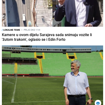
/
LOKALNE TEME
I
PRIJE OKO 11H
Kamere u ovom dijelu Sarajeva sada snimaju vozite li
'žutom trakom', oglasio se i Edin Forto