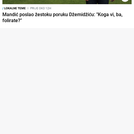
/
LOKALNE TEME
I
PRIJE OKO 12H
Mandić poslao žestoku poruku Džemidžiću: "Koga vi, ba,
folirate?"