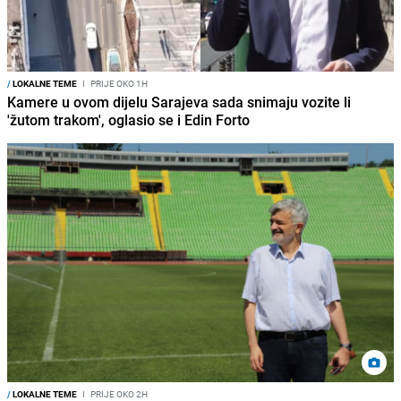
/
LOKALNE TEME
I
PRIJE OKO 1H
Kamere u ovom dijelu Sarajeva sada snimaju vozite li
'žutom trakom', oglasio se i Edin Forto
/
LOKALNE TEME
I
PRIJE OKO 2H