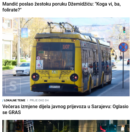
Mandić poslao žestoku poruku Džemidžiću: "Koga vi, ba,
folirate?"
/
LOKALNE TEME
I
PRIJE OKO 3H
Večeras izmjene dijela javnog prijevoza u Sarajevu: Oglasio
se GRAS