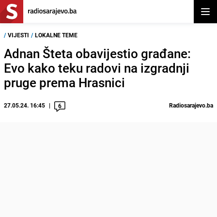
Otvor
/
VIJESTI
/
LOKALNE TEME
Adnan Šteta obavijestio građane:
Evo kako teku radovi na izgradnji
pruge prema Hrasnici
27.05.24. 16:45
Radiosarajevo.ba
6