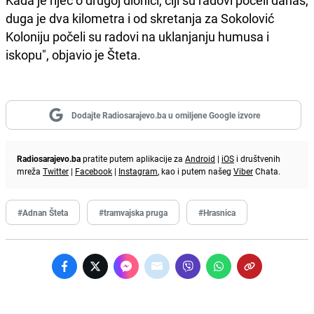
Kada je riječ o drugoj dionici, čiji su radovi počeli danas,
duga je dva kilometra i od skretanja za Sokolović
Koloniju počeli su radovi na uklanjanju humusa i
iskopu", objavio je Šteta.
Dodajte Radiosarajevo.ba u omiljene Google izvore
Radiosarajevo.ba
pratite putem aplikacije za
Android
|
iOS
i društvenih
mreža
Twitter
|
Facebook
|
Instagram
, kao i putem našeg
Viber
Chata.
#Adnan Šteta
#tramvajska pruga
#Hrasnica