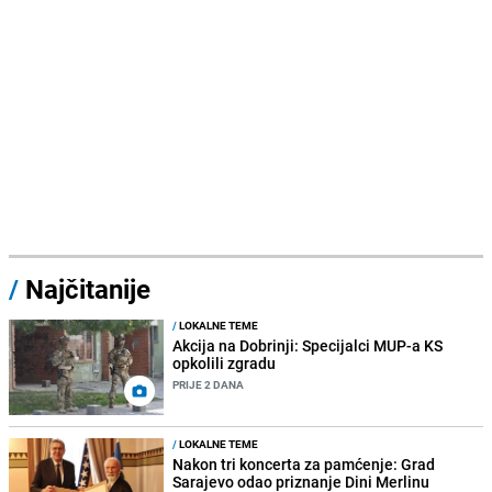
/
Najčitanije
/
LOKALNE TEME
Akcija na Dobrinji: Specijalci MUP-a KS
opkolili zgradu
PRIJE 2 DANA
/
LOKALNE TEME
Nakon tri koncerta za pamćenje: Grad
Sarajevo odao priznanje Dini Merlinu