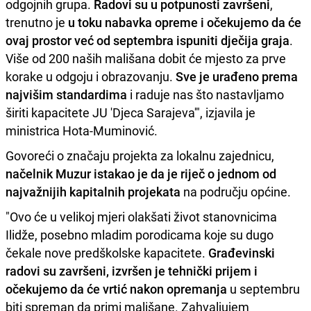
odgojnih grupa.
Radovi su u potpunosti završeni
,
trenutno je
u toku nabavka opreme i očekujemo da će
ovaj prostor već od septembra ispuniti dječija graja
.
Više od 200 naših mališana dobit će mjesto za prve
korake u odgoju i obrazovanju.
Sve je urađeno prema
najvišim standardima
i raduje nas što nastavljamo
širiti kapacitete JU 'Djeca Sarajeva'", izjavila je
ministrica Hota-Muminović.
Govoreći o značaju projekta za lokalnu zajednicu,
načelnik Muzur istakao je da je riječ o jednom od
najvažnijih kapitalnih projekata
na području općine.
"Ovo će u velikoj mjeri olakšati život stanovnicima
Ilidže, posebno mladim porodicama koje su dugo
čekale nove predškolske kapacitete.
Građevinski
radovi su završeni, izvršen je tehnički prijem i
očekujemo da će vrtić nakon opremanja
u septembru
biti spreman da primi mališane. Zahvaljujem