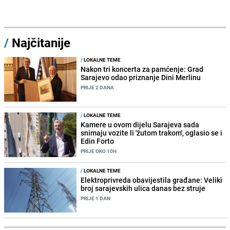
/
Najčitanije
/
LOKALNE TEME
Nakon tri koncerta za pamćenje: Grad
Sarajevo odao priznanje Dini Merlinu
PRIJE 2 DANA
/
LOKALNE TEME
Kamere u ovom dijelu Sarajeva sada
snimaju vozite li 'žutom trakom', oglasio se i
Edin Forto
PRIJE OKO 10H
/
LOKALNE TEME
Elektroprivreda obavijestila građane: Veliki
broj sarajevskih ulica danas bez struje
PRIJE 1 DAN