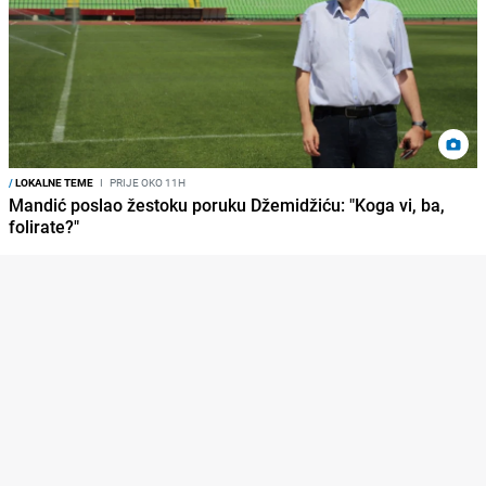
/
LOKALNE TEME
I
PRIJE OKO 11H
Mandić poslao žestoku poruku Džemidžiću: "Koga vi, ba,
folirate?"