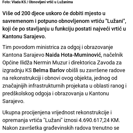
Foto: Vlada KS / Obnovljeni vrtić u Lužanima
Više od 200 djece uskoro će dobiti mjesto u
savremenom i potpuno obnovljenom vrtiću "Lužani",
koji će po stavljanju u funkciju postati najveći vrtić u
Kantonu Sarajevo.
Tim povodom ministrica za odgoj i obrazovanje
Kantona Sarajevo
Naida Hota-Muminović
, načelnik
Općine Ilidža Nermin Muzur i direktorica Zavoda za
izgradnju KS
Belma Barlov
obišli su završene radove
na rekonstrukciji i obnovi ovog objekta, jednog od
značajnijih infrastrukturnih projekata u oblasti ranog i
predškolskog odgoja i obrazovanja u Kantonu
Sarajevo.
Ukupna procijenjena vrijednost rekonstrukcije i
opremanja vrtića "Lužani" iznosi 4.690.617,24 KM.
Nakon završetka građevinskih radova trenutno se