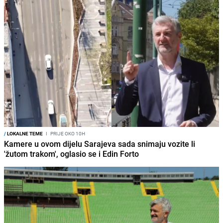
/
LOKALNE TEME
I
PRIJE OKO 10H
Kamere u ovom dijelu Sarajeva sada snimaju vozite li
'žutom trakom', oglasio se i Edin Forto