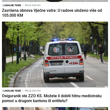
/
LOKALNE TEME
I
PRIJE OKO 8H
Završena obnova Vječne vatre: U radove uloženo više od
105.000 KM
/
LOKALNE TEME
I
PRIJE OKO 9H
Osiguranik ste ZZO KS. Možete li dobiti hitnu medicinsku
pomoć u drugom kantonu ili entitetu?