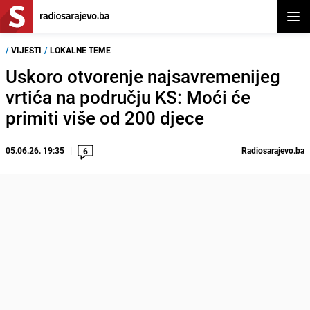
Otvor
/
VIJESTI
/
LOKALNE TEME
Uskoro otvorenje najsavremenijeg
vrtića na području KS: Moći će
primiti više od 200 djece
05.06.26. 19:35
Radiosarajevo.ba
6