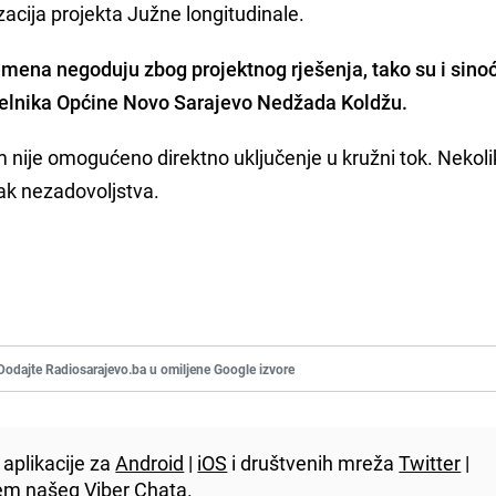
izacija projekta Južne longitudinale.
mena negoduju zbog projektnog rješenja, tako su i sino
čelnika Općine Novo Sarajevo Nedžada Koldžu.
m nije omogućeno direktno uključenje u kružni tok. Nekol
nak nezadovoljstva.
Dodajte Radiosarajevo.ba u omiljene Google izvore
aplikacije za
Android
|
iOS
i društvenih mreža
Twitter
|
utem našeg
Viber
Chata.