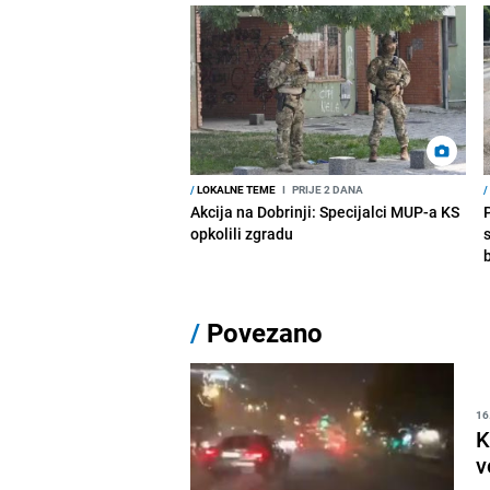
/
LOKALNE TEME
I
PRIJE 2 DANA
/
Akcija na Dobrinji: Specijalci MUP-a KS
opkolili zgradu
/
Povezano
16
K
v