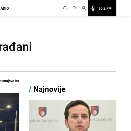
RADIO
90,2 FM
građani
osarajevo.ba
/
Najnovije