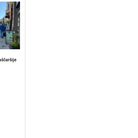
aščaršije