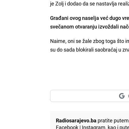
je Zolj i dodao da se nastavlja real
Građani ovog naselja već dugo vre
svečanom otvaranju izvoždali na
Naime, oni se žale zbog toga što i
su do sada blokirali saobraćaj u z
Radiosarajevo.ba
pratite putem 
Facebook
|
Instagram
, kao i p