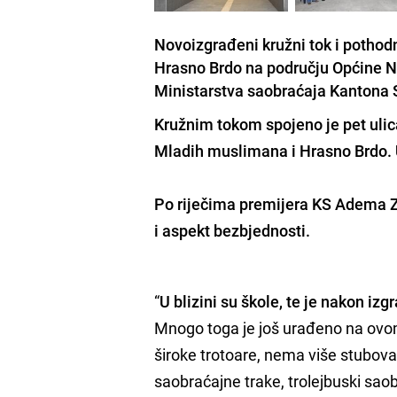
Novoizgrađeni kružni tok i pothodn
Hrasno Brdo na području Općine No
Ministarstva saobraćaja Kantona 
Kružnim tokom spojeno je pet ulica
Mladih muslimana i Hrasno Brdo. 
Po riječima premijera KS Adema Zol
i aspekt bezbjednosti.
“
U blizini su škole, te je nakon i
Mnogo toga je još urađeno na ovom
široke trotoare, nema više stubova
saobraćajne trake, trolejbuski sao