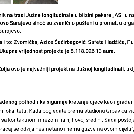
ik na trasi Južne longitudinale u blizini pekare „AS“ u n
vo Sarajevo sinoć su zvanično pušteni u promet, u orga
Sarajevo.
 i to: Zvornička, Azize Šaćirbegović, Safeta Hadžića, Pu
Ukupna vrijednost projekta je
8.118.026,13 eura.
ja ovo je najvažniji projekt na Južnoj longitudinali,
ukl
zgrađenog pothodnika sigurnije kretanje djece kao i građa
 lokalitetu. Kada pogledate prema stadionu Grbavica vid
 sa kontaktnom mrežom na njihovoj sredini. Sada postoje
braćaj se odvija nesmetano i nema gužve na ovom dijelu"