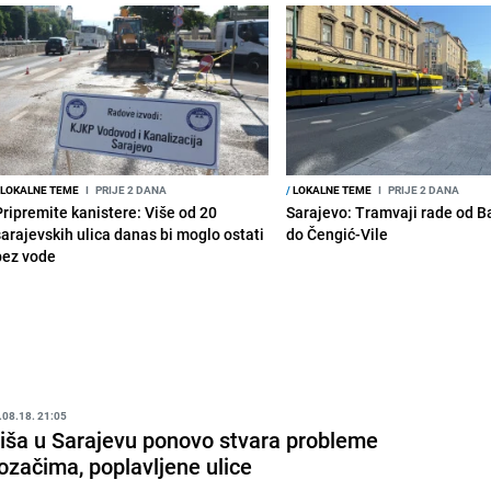
LOKALNE TEME
I
PRIJE 2 DANA
/
LOKALNE TEME
I
PRIJE 2 DANA
Pripremite kanistere: Više od 20
Sarajevo: Tramvaji rade od B
sarajevskih ulica danas bi moglo ostati
do Čengić-Vile
bez vode
.08.18. 21:05
iša u Sarajevu ponovo stvara probleme
ozačima, poplavljene ulice