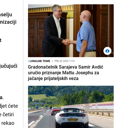
aselju
nizaciji
t
/
LOKALNE TEME
I
PRIJE OKO 17H
jučujući
Gradonačelnik Sarajeva Samir Avdić
uručio priznanje Mattu Josephu za
jačanje prijateljskih veza
na
.
jet ćete
 četiri
, rekao