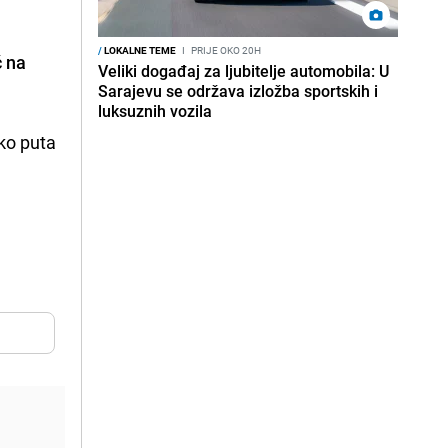
/
LOKALNE TEME
I
PRIJE OKO 20H
ć na
Veliki događaj za ljubitelje automobila: U
Sarajevu se održava izložba sportskih i
luksuznih vozila
iko puta