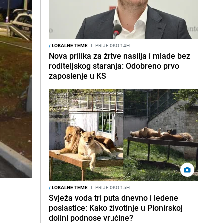
/
LOKALNE TEME
I
PRIJE OKO 14H
Nova prilika za žrtve nasilja i mlade bez
roditeljskog staranja: Odobreno prvo
zaposlenje u KS
/
LOKALNE TEME
I
PRIJE OKO 15H
Svježa voda tri puta dnevno i ledene
poslastice: Kako životinje u Pionirskoj
dolini podnose vrućine?