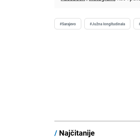
#Sarajevo
#Južna longitudinala
/
Najčitanije