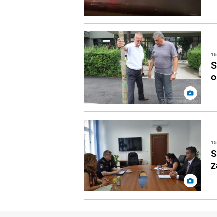
16
S
o
15
S
z