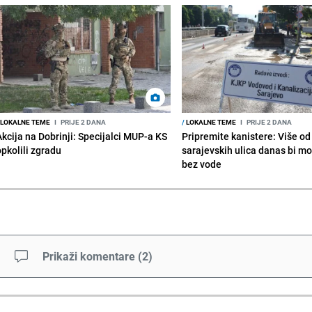
LOKALNE TEME
I
PRIJE 2 DANA
/
LOKALNE TEME
I
PRIJE 2 DANA
Akcija na Dobrinji: Specijalci MUP-a KS
Pripremite kanistere: Više od
opkolili zgradu
sarajevskih ulica danas bi mo
bez vode
Prikaži komentare
(
2
)