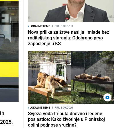
/
LOKALNE TEME
I
PRIJE OKO 1H
Nova prilika za žrtve nasilja i mlade bez
roditeljskog staranja: Odobreno prvo
zaposlenje u KS
/
LOKALNE TEME
I
PRIJE OKO 2H
ih
Svježa voda tri puta dnevno i ledene
poslastice: Kako životinje u Pionirskoj
 2025.
dolini podnose vrućine?