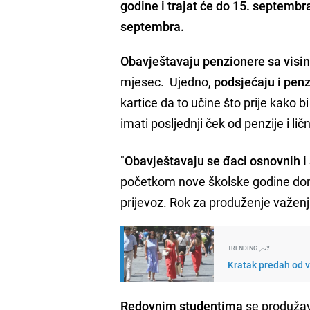
godine i trajat će do 15. septemb
septembra.
Obavještavaju penzionere sa visi
mjesec. Ujedno,
podsjećaju i pen
kartice da to učine što prije kako b
imati posljednji ček od penzije i lič
"
Obavještavaju se đaci osnovnih i 
početkom nove školske godine donij
prijevoz. Rok za produženje važen
TRENDING
Kratak predah od vr
Redovnim studentima
se produžav