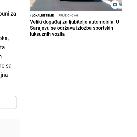
puni za
/
LOKALNE TEME
I
PRIJE OKO 6H
Veliki događaj za ljubitelje automobila: U
Sarajevu se održava izložba sportskih i
luksuznih vozila
oka,
sta
m
me sa
ajna