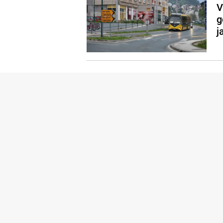
V
g
j