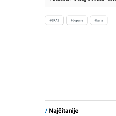
#GRAS
#dopune
#karte
/
Najčitanije