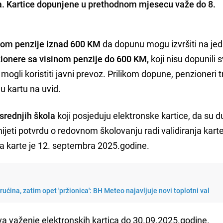
ra. Kartice dopunjene u prethodnom mjesecu važe do 8.
nom penzije iznad 600 KM
da dopunu mogu izvršiti na je
zionere sa visinom penzije do 600 KM,
koji nisu dopunili 
i mogli koristiti javni prevoz. Prilikom dopune, penzioneri 
nu kartu na uvid.
srednjih škola
koji posjeduju elektronske kartice, da su d
eti potvrdu o redovnom školovanju radi validiranja kart
ja karte je 12. septembra 2025.godine.
ućina, zatim opet 'pržionica': BH Meteo najavljuje novi toplotni val
a važenje elektronskih kartica do 30.09.2025.godine.