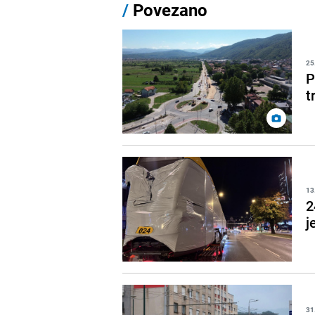
/
Povezano
25
P
t
13
2
j
31