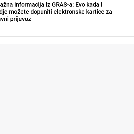
ažna informacija iz GRAS-a: Evo kada i
dje možete dopuniti elektronske kartice za
avni prijevoz