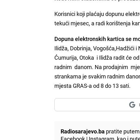
Korisnici koji plaćaju dopunu elek
tekući mjesec, a radi korištenja k
Dopuna elektronskih kartica se m
Ilidža, Dobrinja, Vogošća,Hadžići 
Ćumurija, Otoka i Ilidža radit će o
radnim danom. Na prodajnim mjesti
strankama je svakim radnim danom 
mjesta GRAS-a od 8 do 13 sati.
Radiosarajevo.ba
pratite putem 
Facebook
|
Instagram
, kao i p