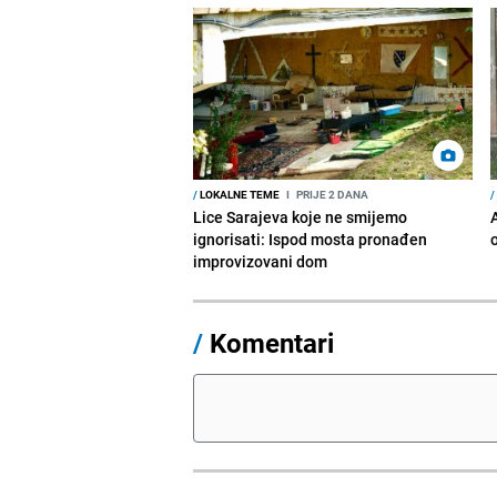
/
LOKALNE TEME
I
PRIJE 2 DANA
/
Lice Sarajeva koje ne smijemo
ignorisati: Ispod mosta pronađen
improvizovani dom
/
Komentari