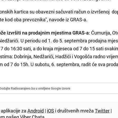
tronskih kartica su obavezni sačuvati račun o izvršenoj do
arte kod oba prevoznika", navode iz GRAS-a.
ože izvršiti na prodajnim mjestima GRAS-a:
Ćumurija, Ot
i Nedžarići. U periodu od 1. do 5. septembra prodajna mje
d 7 do 16:30 sati, a do kraja mjeseca od 7 do 15 sati svaki
ma: Dobrinja, Nedžarići, Hadžići i Vogošća radno vrije
od 7 do 15h. U subotu, 6. septembra, radit će sva prod
Dodajte Radiosarajevo.ba u omiljene Google izvore
aplikacije za
Android
|
iOS
i društvenih mreža
Twitter
|
utem našeg
Viber
Chata.