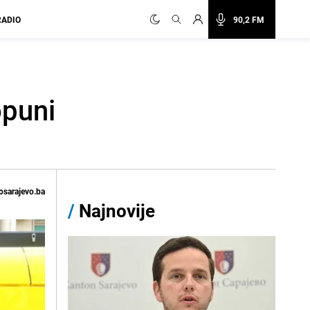
RADIO
90,2 FM
opuni
osarajevo.ba
/
Najnovije