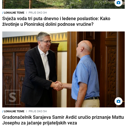
/
LOKALNE TEME
I
PRIJE OKO 3H
Svježa voda tri puta dnevno i ledene poslastice: Kako
životinje u Pionirskoj dolini podnose vrućine?
/
LOKALNE TEME
I
PRIJE OKO 5H
Gradonačelnik Sarajeva Samir Avdić uručio priznanje Mattu
Josephu za jačanje prijateljskih veza