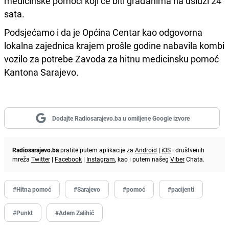
medicinske pomoći koji će biti građanima na usluzi 24
sata.
Podsjećamo i da je Općina Centar kao odgovorna
lokalna zajednica krajem prošle godine nabavila kombi
vozilo za potrebe Zavoda za hitnu medicinsku pomoć
Kantona Sarajevo.
Dodajte Radiosarajevo.ba u omiljene Google izvore
Radiosarajevo.ba
pratite putem aplikacije za
Android
|
iOS
i društvenih
mreža
Twitter
|
Facebook
|
Instagram
, kao i putem našeg
Viber
Chata.
#Hitna pomoć
#Sarajevo
#pomoć
#pacijenti
#Punkt
#Adem Zalihić