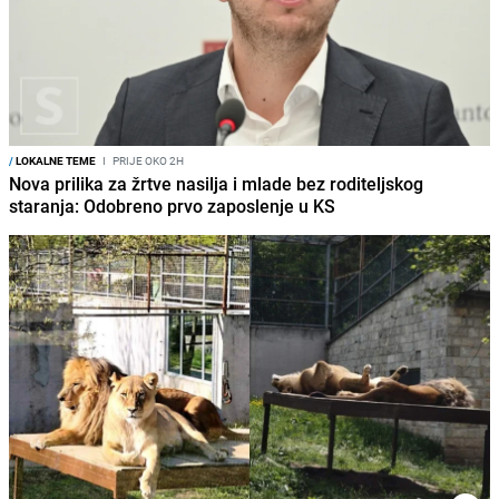
/
LOKALNE TEME
I
PRIJE OKO 2H
Nova prilika za žrtve nasilja i mlade bez roditeljskog
staranja: Odobreno prvo zaposlenje u KS