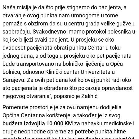
Naša misija je da što prije stignemo do pacijenta, a
otvaranje ovog punkta nam umnogome u tome
pomaže s obzirom da su u centru grada velike gužve u
saobraćaju. Svakodnevno imamo protokol bolesnika u
koji se bilježi svaki pacijent. U prosjeku se oko
dvadeset pacijenata obrati punktu Centar u toku
jednog dana, a od toga u prosjeku oko pet pacijenata
bude transportovano na bolničko liječenje u Opću
bolnicu, odnosno Klinički centar Univerziteta u
Sarajevu. Za ovih pet dana koliko ovaj punkt radi oko
sto pacijenata je obrađeno što pokazuje opravdanost
njegovog otvaranja", pojasnio je Zalihić.
Pomenute prostorije je za ovu namjenu dodijelila
Općina Centar na korištenje, a također je iz svog
budžeta izdvojila 10.000 KM
za nabavku medicinske i
druge neophodne opreme za potrebe punkta hitne