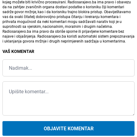
kojeg možete biti krivično procesuirani. Radiosarajevo.ba ima pravo i obavezu
da na zahtjev zvaničnih organa dostavi podatke o korisniku čiji komentari
sadrže govor mržnje, kao i da korisniku trajno blokira pristup. Obaviještavamo
vas da svaki čitatelj dobrovoljno pristupa čitanju i kreiranju komentara i
prihvata mogućnost da neki komentari mogu sadržavati narativ koji je u
suprotnosti sa vjerskim, nacionalnim, moralnim i drugim načelima.
Radiosarajevo.ba ima pravo da obriše sporne ili prijavljene komentare bez
najave i objašnjenja. Radiosarajevo.ba koristi automatski sistem prepoznavanja
i uklanjanja govora mržnje i drugih neprimjerenih sadržaja u komentarima.
VAŠ KOMENTAR
OBJAVITE KOMENTAR