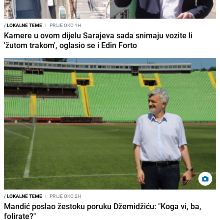
/
LOKALNE TEME
I
PRIJE OKO 1H
Kamere u ovom dijelu Sarajeva sada snimaju vozite li
'žutom trakom', oglasio se i Edin Forto
/
LOKALNE TEME
I
PRIJE OKO 2H
Mandić poslao žestoku poruku Džemidžiću: "Koga vi, ba,
folirate?"