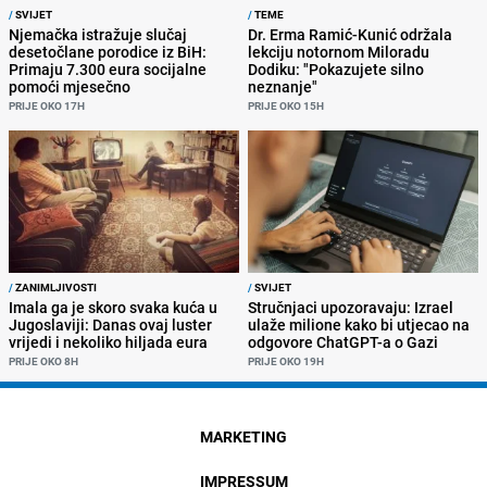
/
SVIJET
/
TEME
Njemačka istražuje slučaj
Dr. Erma Ramić-Kunić održala
desetočlane porodice iz BiH:
lekciju notornom Miloradu
Primaju 7.300 eura socijalne
Dodiku: "Pokazujete silno
pomoći mjesečno
neznanje"
PRIJE OKO 17H
PRIJE OKO 15H
/
ZANIMLJIVOSTI
/
SVIJET
Imala ga je skoro svaka kuća u
Stručnjaci upozoravaju: Izrael
Jugoslaviji: Danas ovaj luster
ulaže milione kako bi utjecao na
vrijedi i nekoliko hiljada eura
odgovore ChatGPT-a o Gazi
PRIJE OKO 8H
PRIJE OKO 19H
MARKETING
IMPRESSUM