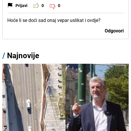
Prijavi
0
0
Hoće li se doći sad onaj vepar uslikat i ovdje?
Odgovori
/
Najnovije