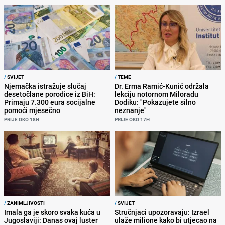
/
SVIJET
/
TEME
Njemačka istražuje slučaj
Dr. Erma Ramić-Kunić održala
desetočlane porodice iz BiH:
lekciju notornom Miloradu
Primaju 7.300 eura socijalne
Dodiku: "Pokazujete silno
pomoći mjesečno
neznanje"
PRIJE OKO 18H
PRIJE OKO 17H
/
ZANIMLJIVOSTI
/
SVIJET
Imala ga je skoro svaka kuća u
Stručnjaci upozoravaju: Izrael
Jugoslaviji: Danas ovaj luster
ulaže milione kako bi utjecao na