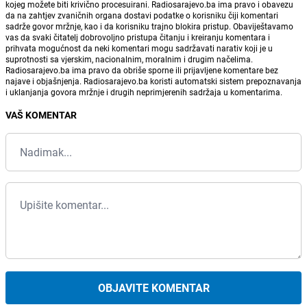
kojeg možete biti krivično procesuirani. Radiosarajevo.ba ima pravo i obavezu
da na zahtjev zvaničnih organa dostavi podatke o korisniku čiji komentari
sadrže govor mržnje, kao i da korisniku trajno blokira pristup. Obaviještavamo
vas da svaki čitatelj dobrovoljno pristupa čitanju i kreiranju komentara i
prihvata mogućnost da neki komentari mogu sadržavati narativ koji je u
suprotnosti sa vjerskim, nacionalnim, moralnim i drugim načelima.
Radiosarajevo.ba ima pravo da obriše sporne ili prijavljene komentare bez
najave i objašnjenja. Radiosarajevo.ba koristi automatski sistem prepoznavanja
i uklanjanja govora mržnje i drugih neprimjerenih sadržaja u komentarima.
VAŠ KOMENTAR
OBJAVITE KOMENTAR