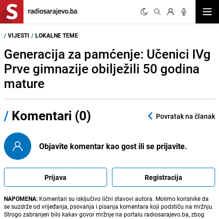
Otvor
/
VIJESTI
/
LOKALNE TEME
Generacija za pamćenje: Učenici IVg
Prve gimnazije obilježili 50 godina
mature
/
Komentari (0)
Povratak na članak
Objavite komentar kao gost ili se prijavite.
Prijava
Registracija
NAPOMENA:
Komentari su isključivo lični stavovi autora. Molimo korisnike da
se suzdrže od vrijeđanja, psovanja i pisanja komentara koji podstiču na mržnju.
Strogo zabranjen bilo kakav govor mržnje na portalu radiosarajevo.ba, zbog