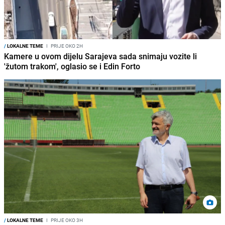
/
LOKALNE TEME
I
PRIJE OKO 2H
Kamere u ovom dijelu Sarajeva sada snimaju vozite li
'žutom trakom', oglasio se i Edin Forto
/
LOKALNE TEME
I
PRIJE OKO 3H