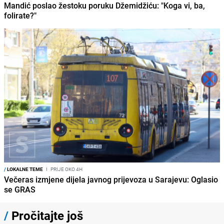
Mandić poslao žestoku poruku Džemidžiću: "Koga vi, ba,
folirate?"
/
LOKALNE TEME
I
PRIJE OKO 4H
Večeras izmjene dijela javnog prijevoza u Sarajevu: Oglasio
se GRAS
/
Pročitajte još