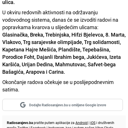
ulica.
U okviru redovnih aktivnosti na održavanju
vodovodnog sistema, danas će se izvoditi radovi na
popravkama kvarova u slijedećim ulicama:
Glasinačka, Breka, Trebinjska, Hifzi Bjelevca, 8. Marta,
Vlakovo, Trg sarajevske olimpijade, Trg solidarnosti,
Kapetana Hajre Mešića, Plandište, Tepebašina,
Porodice Foht, Dajanli Ibrahim bega, Jukićeva, Izeta
Karšića, Urijan Dedina, Mahmutovac, Safvet-bega
Bašagića, Arapova i Carina.
Okončanje radova očekuje se u poslijepodnevnim
satima.
Dodajte Radiosarajevo.ba u omiljene Google izvore
Radiosarajevo.ba
pratite putem aplikacije za
Android
|
iOS
i društvenih
mreža
Twitter
|
Facebook
|
Instagram
, kao i putem našeg
Viber
Chata.