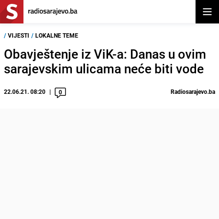
Otvor
/
VIJESTI
/
LOKALNE TEME
Obavještenje iz ViK-a: Danas u ovim
sarajevskim ulicama neće biti vode
22.06.21. 08:20
Radiosarajevo.ba
0