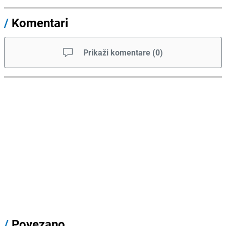
/
Komentari
Prikaži komentare
(
0
)
/
Povezano