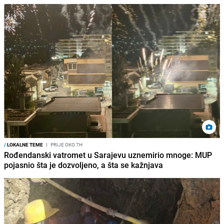
/
LOKALNE TEME
I
PRIJE OKO 7H
Rođendanski vatromet u Sarajevu uznemirio mnoge: MUP
pojasnio šta je dozvoljeno, a šta se kažnjava