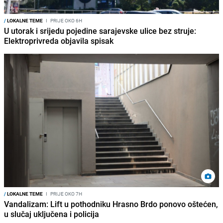
/
LOKALNE TEME
I
PRIJE OKO 6H
U utorak i srijedu pojedine sarajevske ulice bez struje:
Elektroprivreda objavila spisak
/
LOKALNE TEME
I
PRIJE OKO 7H
Vandalizam: Lift u pothodniku Hrasno Brdo ponovo oštećen,
u slučaj uključena i policija