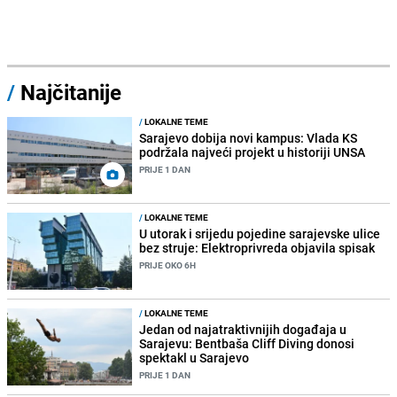
/
Najčitanije
/
LOKALNE TEME
Sarajevo dobija novi kampus: Vlada KS
podržala najveći projekt u historiji UNSA
PRIJE 1 DAN
/
LOKALNE TEME
U utorak i srijedu pojedine sarajevske ulice
bez struje: Elektroprivreda objavila spisak
PRIJE OKO 6H
/
LOKALNE TEME
Jedan od najatraktivnijih događaja u
Sarajevu: Bentbaša Cliff Diving donosi
spektakl u Sarajevo
PRIJE 1 DAN