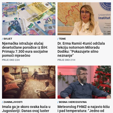
/
SVIJET
/
TEME
Njemačka istražuje slučaj
Dr. Erma Ramić-Kunić održala
desetočlane porodice iz BiH:
lekciju notornom Miloradu
Primaju 7.300 eura socijalne
Dodiku: "Pokazujete silno
pomoći mjesečno
neznanje"
PRIJE OKO 22H
PRIJE OKO 21H
/
ZANIMLJIVOSTI
/
BOSNA I HERCEGOVINA
Imala ga je skoro svaka kuća u
Meteorolog FHMZ-a najavio kišu
Jugoslaviji: Danas ovaj luster
i pad temperatura: "Jedno od