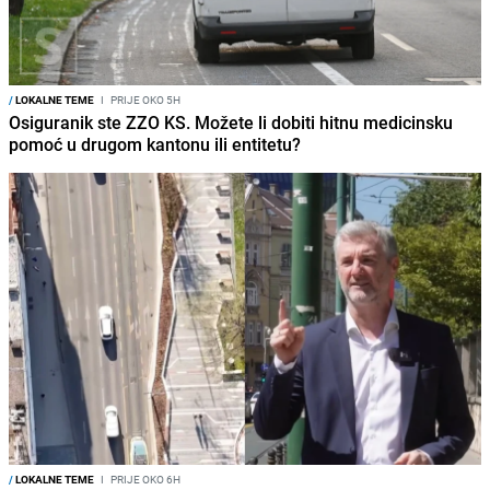
/
LOKALNE TEME
I
PRIJE OKO 5H
Osiguranik ste ZZO KS. Možete li dobiti hitnu medicinsku
pomoć u drugom kantonu ili entitetu?
/
LOKALNE TEME
I
PRIJE OKO 6H