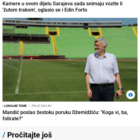
Kamere u ovom dijelu Sarajeva sada snimaju vozite li
'žutom trakom', oglasio se i Edin Forto
/
LOKALNE TEME
I
PRIJE OKO 8H
Mandić poslao žestoku poruku Džemidžiću: "Koga vi, ba,
folirate?"
/
Pročitajte još