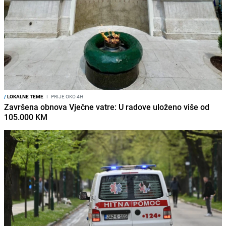
/
LOKALNE TEME
I
PRIJE OKO 4H
Završena obnova Vječne vatre: U radove uloženo više od
105.000 KM