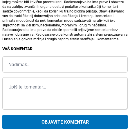
kojeg možete biti krivično procesuirani. Radiosarajevo.ba ima pravo i obavezu
da na zahtjev zvaničnih organa dostavi podatke o korisniku čiji komentari
sadrže govor mržnje, kao i da korisniku trajno blokira pristup. Obaviještavamo
vas da svaki čitatelj dobrovoljno pristupa čitanju i kreiranju komentara i
prihvata mogućnost da neki komentari mogu sadržavati narativ koji je u
suprotnosti sa vjerskim, nacionalnim, moralnim i drugim načelima.
Radiosarajevo.ba ima pravo da obriše sporne ili prijavljene komentare bez
najave i objašnjenja. Radiosarajevo.ba koristi automatski sistem prepoznavanja
i uklanjanja govora mržnje i drugih neprimjerenih sadržaja u komentarima.
VAŠ KOMENTAR
OBJAVITE KOMENTAR