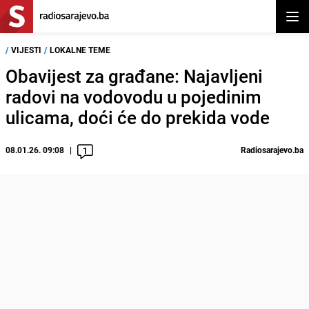
Otvor
/
VIJESTI
/
LOKALNE TEME
Obavijest za građane: Najavljeni
radovi na vodovodu u pojedinim
ulicama, doći će do prekida vode
08.01.26. 09:08
Radiosarajevo.ba
1