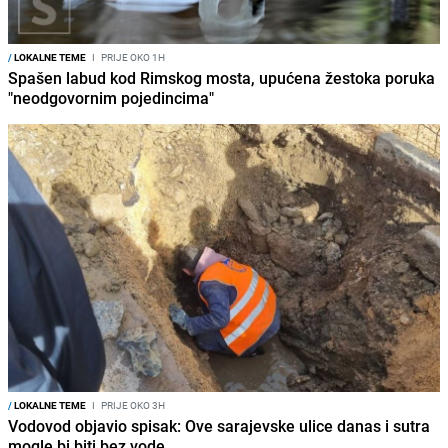
/
LOKALNE TEME
I
PRIJE OKO 1H
Spašen labud kod Rimskog mosta, upućena žestoka poruka
"neodgovornim pojedincima"
/
LOKALNE TEME
I
PRIJE OKO 3H
Vodovod objavio spisak: Ove sarajevske ulice danas i sutra
mogle bi biti bez vode