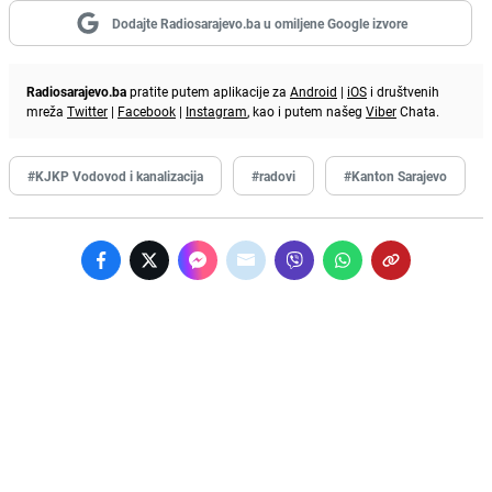
Dodajte Radiosarajevo.ba u omiljene Google izvore
Radiosarajevo.ba
pratite putem aplikacije za
Android
|
iOS
i društvenih
mreža
Twitter
|
Facebook
|
Instagram
, kao i putem našeg
Viber
Chata.
#KJKP Vodovod i kanalizacija
#radovi
#Kanton Sarajevo