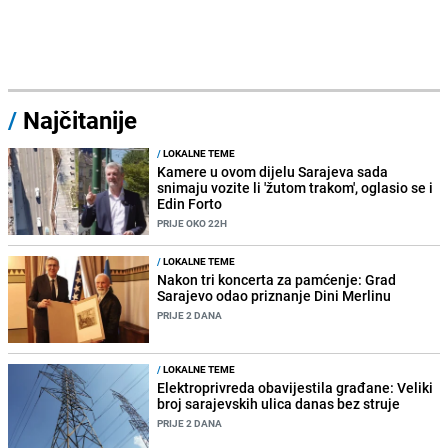
/
Najčitanije
/
LOKALNE TEME
Kamere u ovom dijelu Sarajeva sada
snimaju vozite li 'žutom trakom', oglasio se i
Edin Forto
PRIJE OKO 22H
/
LOKALNE TEME
Nakon tri koncerta za pamćenje: Grad
Sarajevo odao priznanje Dini Merlinu
PRIJE 2 DANA
/
LOKALNE TEME
Elektroprivreda obavijestila građane: Veliki
broj sarajevskih ulica danas bez struje
PRIJE 2 DANA