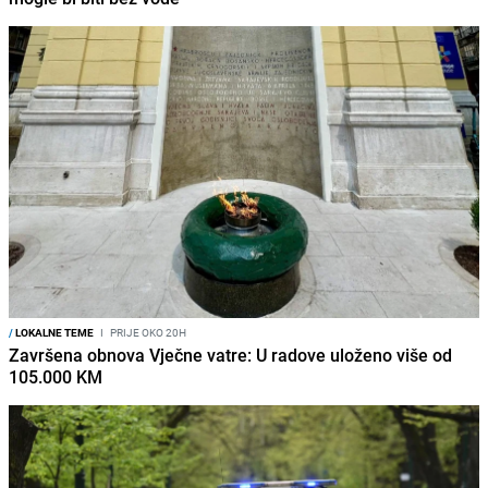
/
LOKALNE TEME
I
PRIJE OKO 20H
Završena obnova Vječne vatre: U radove uloženo više od
105.000 KM