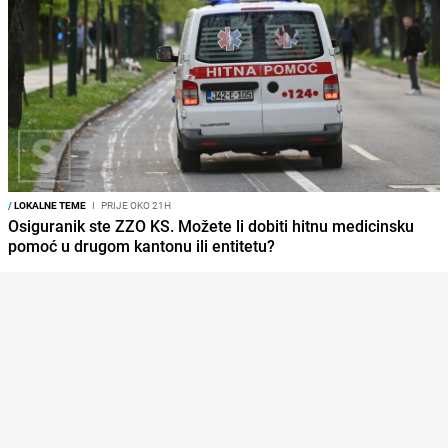
/
LOKALNE TEME
I
PRIJE OKO 21H
Osiguranik ste ZZO KS. Možete li dobiti hitnu medicinsku
pomoć u drugom kantonu ili entitetu?