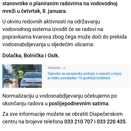
stanovnike o planiranim radovima na vodovodnoj
mreži u četvrtak, 8. januara.
U okviru redovnih aktivnosti na održavanju
vodovodnog sistema izvodit će se radovi na
popravkama kvarova zbog čega može doći do prekida
vodosnabdijevanja u sljedećim ulicama:
Dolačka, Bolnička i Osik.
TRENDING
Oglasila se sarajevska policija o nesreći u kojoj
je teško povrijeđen 75-godišnji biciklista
Normalizaciju u vodosnabdijevanju očekujemo po
okončanju radova u
poslijepodnevnim satima
.
Za sve informacije možete se obratiti Dispečerskom
centru na brojeve telefona
033 210 707 i 033 220 435.