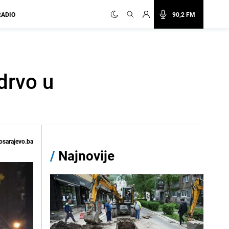
RADIO
90,2 FM
 drvo u
osarajevo.ba
/
Najnovije