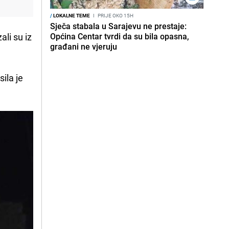
/
LOKALNE TEME
I
PRIJE OKO 15H
Sječa stabala u Sarajevu ne prestaje:
zali su iz
Općina Centar tvrdi da su bila opasna,
građani ne vjeruju
ila je