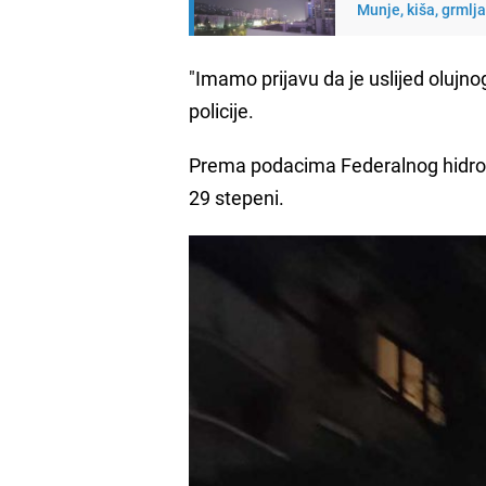
Munje, kiša, grmlj
"Imamo prijavu da je uslijed olujno
policije.
Prema podacima Federalnog hidrom
29 stepeni.