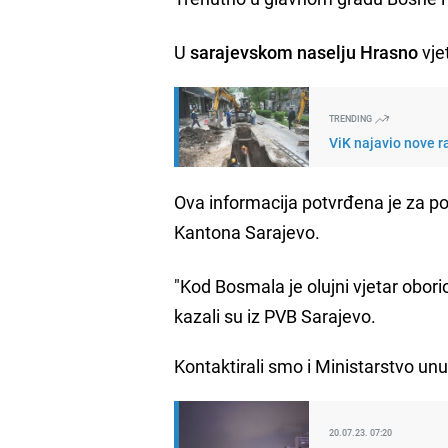
U
sarajevskom naselju Hrasno
vjet
TRENDING
ViK najavio nove r
Ova informacija potvrđena je za po
Kantona Sarajevo.
"Kod Bosmala je olujni vjetar obori
kazali su iz PVB Sarajevo.
Kontaktirali smo i Ministarstvo un
20.07.23. 07:20