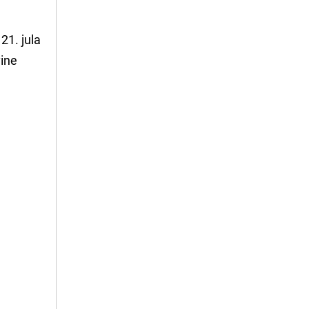
1. jula
vine