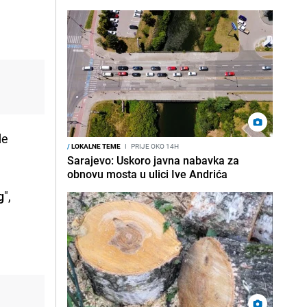
de
/
LOKALNE TEME
I
PRIJE OKO 14H
Sarajevo: Uskoro javna nabavka za
obnovu mosta u ulici Ive Andrića
g
",