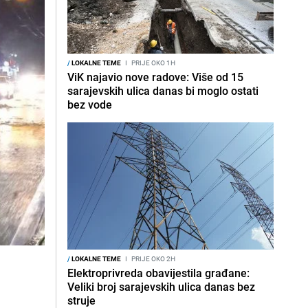
/
LOKALNE TEME
I
PRIJE OKO 1H
ViK najavio nove radove: Više od 15
sarajevskih ulica danas bi moglo ostati
bez vode
/
LOKALNE TEME
I
PRIJE OKO 2H
Elektroprivreda obavijestila građane:
Veliki broj sarajevskih ulica danas bez
struje