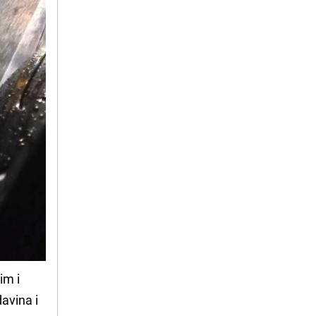
im i
davina i