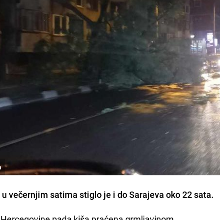
m
 u večernjim satima stiglo je i do Sarajeva oko 22 sata.
 Hercegovine pada kiša praćena grmljavinom.