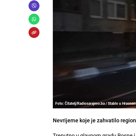
Foto: Čitatelj/Radiosarajevo.ba / Stablo u Hrasno
Nevrijeme koje je zahvatilo region
Trenutno u glavnom gradu Bosne i