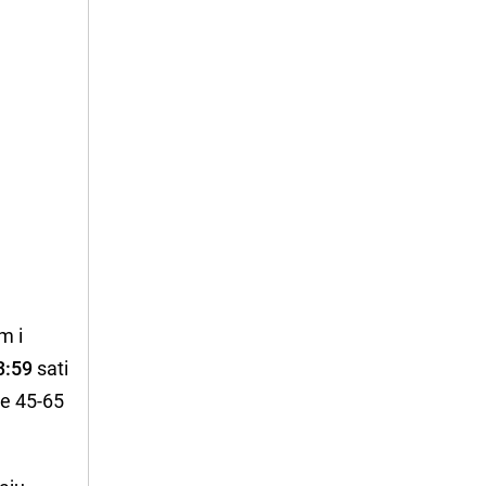
m i
3:59
sati
ne 45-65