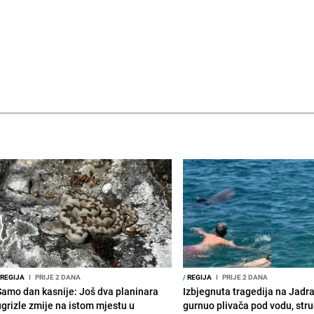
REGIJA
I
PRIJE 2 DANA
/
REGIJA
I
PRIJE 2 DANA
Samo dan kasnije: Još dva planinara
Izbjegnuta tragedija na Jadra
ugrizle zmije na istom mjestu u
gurnuo plivača pod vodu, stru