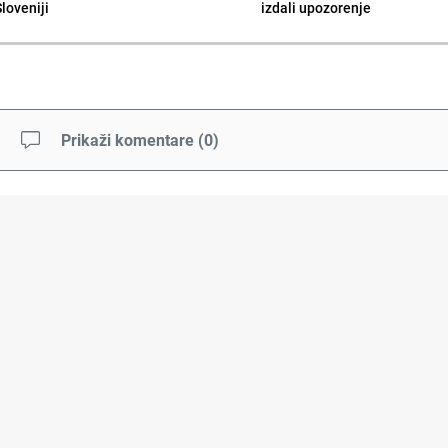
Sloveniji
izdali upozorenje
Prikaži komentare
(
0
)