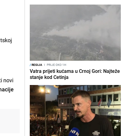
tskoj
/
REGIJA
I
PRIJE OKO 1H
Vatra prijeti kućama u Crnoj Gori: Najteže
stanje kod Cetinja
i novi
acije