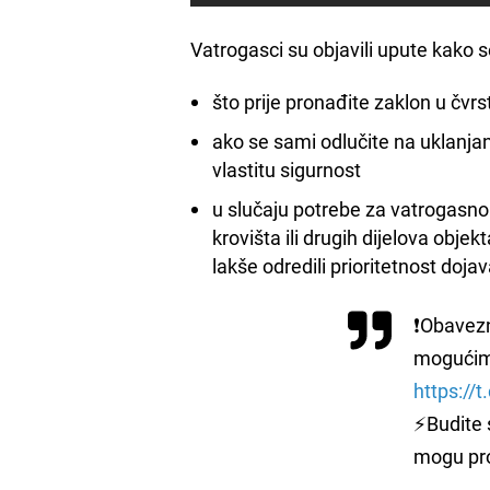
Vatrogasci su objavili upute kako 
što prije pronađite zaklon u čvr
ako se sami odlučite na uklanja
vlastitu sigurnost
u slučaju potrebe za vatrogasno
krovišta ili drugih dijelova obje
lakše odredili prioritetnost dojav
❗️Obavez
mogućim
https://
⚡️Budite
mogu prou