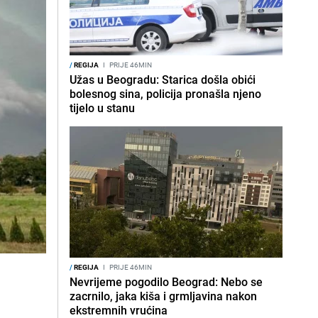
/
REGIJA
I
PRIJE 46MIN
Užas u Beogradu: Starica došla obići
bolesnog sina, policija pronašla njeno
tijelo u stanu
/
REGIJA
I
PRIJE 46MIN
Nevrijeme pogodilo Beograd: Nebo se
zacrnilo, jaka kiša i grmljavina nakon
ekstremnih vrućina