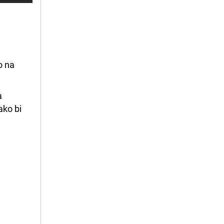
o na
a
ako bi