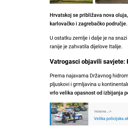
Hrvatskoj se približava nova oluja,
karlovačko i zagrebačko područje.
U ostatku zemlje i dalje je na sna
ranije je zahvatila dijelove Italije.
Vatrogasci objavili savjete:
Prema najavama Državnog hidrome
pljuskovi i grmljavina u kontinenta
vrlo
velika opasnost od izbijanja p
TRENDING
Velika policijska a