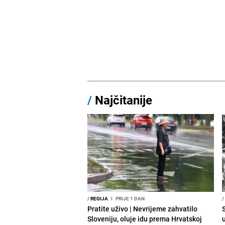
/
Najčitanije
/
REGIJA
I
PRIJE 1 DAN
/
Pratite uživo | Nevrijeme zahvatilo
Sloveniju, oluje idu prema Hrvatskoj