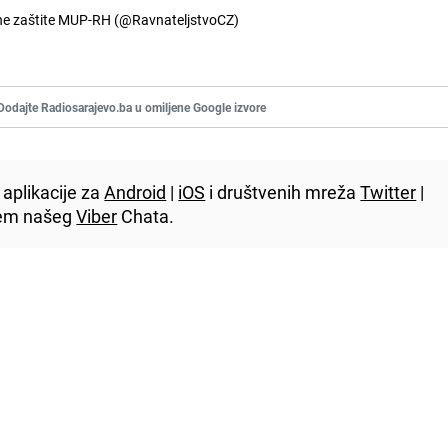
lne zaštite MUP-RH (@RavnateljstvoCZ)
Dodajte Radiosarajevo.ba u omiljene Google izvore
aplikacije za
Android
|
iOS
i društvenih mreža
Twitter
|
utem našeg
Viber
Chata.