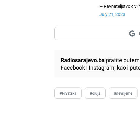
— Ravnateljstvo civi
July 21, 2023
Radiosarajevo.ba
pratite putem 
Facebook
|
Instagram
, kao i p
#Hrvatska
#oluja
#nevrijeme