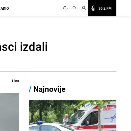
RADIO
90,2 FM
sci izdali
Hina
/
Najnovije