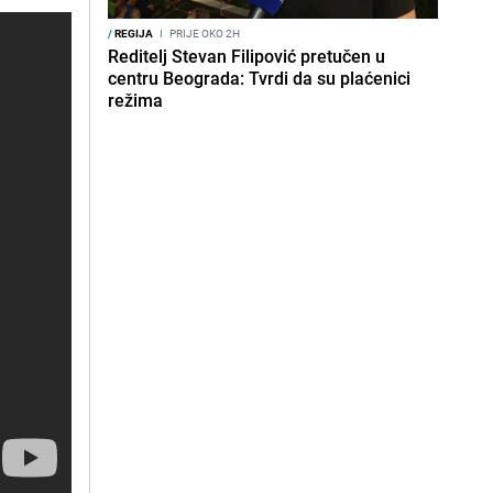
/
REGIJA
I
PRIJE OKO 2H
Reditelj Stevan Filipović pretučen u
centru Beograda: Tvrdi da su plaćenici
režima