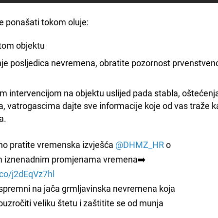
se ponašati tokom oluje:
stom objektu
nje posljedica nevremena, obratite pozornost prvenstven
m intervencijom na objektu uslijed pada stabla, oštećenj
kta, vatrogascima dajte sve informacije koje od vas traže k
a.
no pratite vremenska izvješća
@DHMZ_HR
o
 iznenadnim promjenama vremena➡️
t.co/j2dEqVz7hl
 spremni na jača grmljavinska nevremena koja
zročiti veliku štetu i zaštitite se od munja