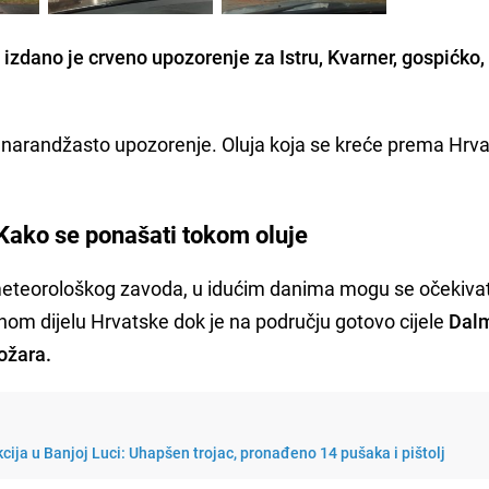
 izdano je crveno upozorenje za Istru, Kvarner, gospićko,
zi narandžasto upozorenje. Oluja koja se kreće prema Hrva
 Kako se ponašati tokom oluje
teorološkog zavoda, u idućim danima mogu se očekivat
lnom dijelu Hrvatske dok je na području gotovo cijele
Dalm
ožara.
kcija u Banjoj Luci: Uhapšen trojac, pronađeno 14 pušaka i pištolj