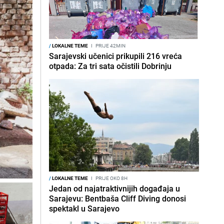
/
LOKALNE TEME
I
PRIJE 42MIN
Sarajevski učenici prikupili 216 vreća
otpada: Za tri sata očistili Dobrinju
/
LOKALNE TEME
I
PRIJE OKO 8H
Jedan od najatraktivnijih događaja u
Sarajevu: Bentbaša Cliff Diving donosi
spektakl u Sarajevo