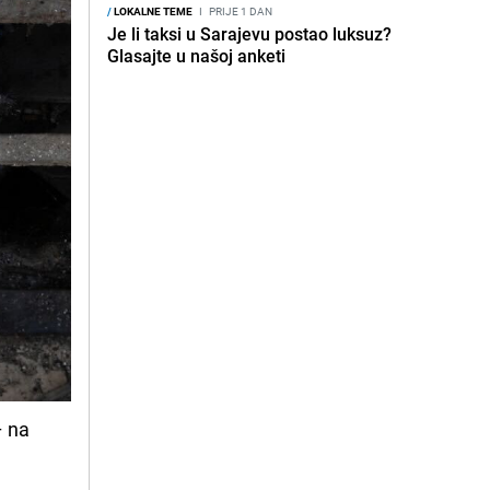
/
LOKALNE TEME
I
PRIJE 1 DAN
Je li taksi u Sarajevu postao luksuz?
Glasajte u našoj anketi
– na