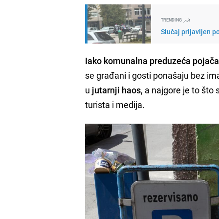
TRENDING
Slučaj prijavljen 
Iako komunalna preduzeća pojačava
se građani i gosti ponašaju bez ima
u
jutarnji haos,
a najgore je to što 
turista i medija.