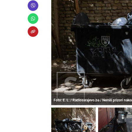
Foto: E. L. / Radiosarajevo.ba / Nemili prizori nak