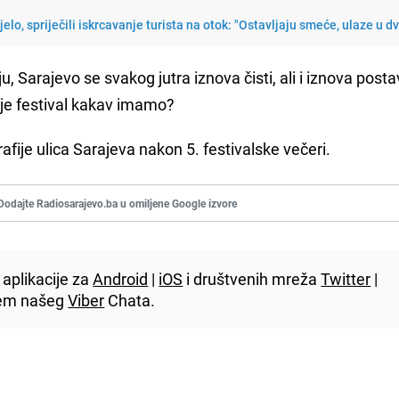
lo, spriječili iskrcavanje turista na otok: "Ostavljaju smeće, ulaze u dv
u, Sarajevo se svakog jutra iznova čisti, ali i iznova posta
uje festival kakav imamo?
rafije ulica Sarajeva nakon 5. festivalske večeri.
Dodajte Radiosarajevo.ba u omiljene Google izvore
aplikacije za
Android
|
iOS
i društvenih mreža
Twitter
|
utem našeg
Viber
Chata.