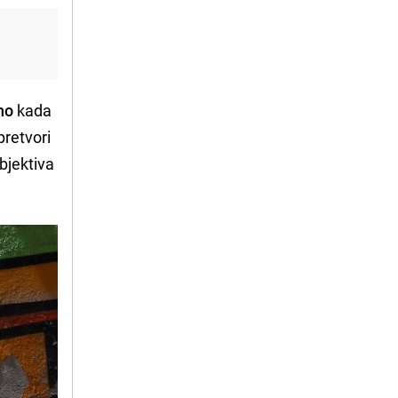
no
kada
pretvori
bjektiva