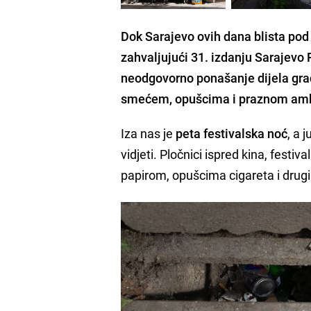
Dok Sarajevo ovih dana blista pod 
zahvaljujući 31. izdanju Sarajevo F
neodgovorno ponašanje dijela građ
smećem, opušcima i praznom am
Iza nas je
peta festivalska noć
, a 
vidjeti. Pločnici ispred kina, festi
papirom, opušcima cigareta i dru