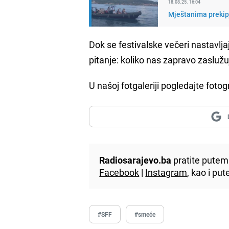
18.08.25. 16:04
Mještanima prekipje
Dok se festivalske večeri nastavljaj
pitanje: koliko nas zapravo zasluž
U našoj fotgaleriji pogledajte fotog
Radiosarajevo.ba
pratite putem 
Facebook
|
Instagram
, kao i p
#SFF
#smeće