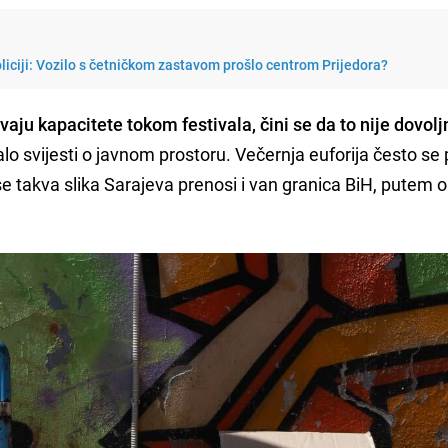
policiji: Vozilo s četničkom zastavom prošlo centrom Prijedora?
ju kapacitete tokom festivala, čini se da to nije dovolj
lo svijesti o javnom prostoru. Večernja euforija često se 
se takva slika Sarajeva prenosi i van granica BiH, putem o