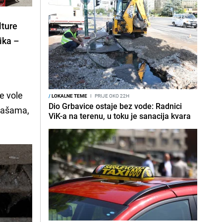
lture
lika –
ne vole
/
LOKALNE TEME
I
PRIJE OKO 22H
Dio Grbavice ostaje bez vode: Radnici
 čašama,
ViK-a na terenu, u toku je sanacija kvara