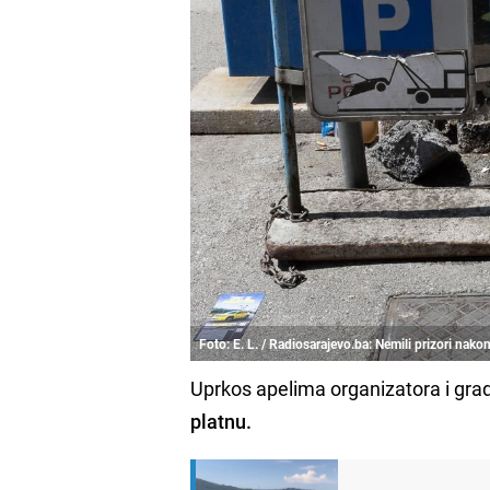
Foto: E. L. / Radiosarajevo.ba: Nemili prizori nako
Uprkos apelima organizatora i grad
platnu.