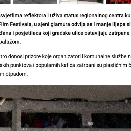
svjetlima reflektora i uživa status regionalnog centra ku
ilm Festivala, u sjeni glamura odvija se i manje lijepa s
ana i posjetilaca koji gradske ulice ostavljaju zatrpane
balažom.
jutro donosi prizore koje organizatori i komunalne službe 
valskih punktova i popularnih kafića zatrpani su plastičnim
gim otpadom.