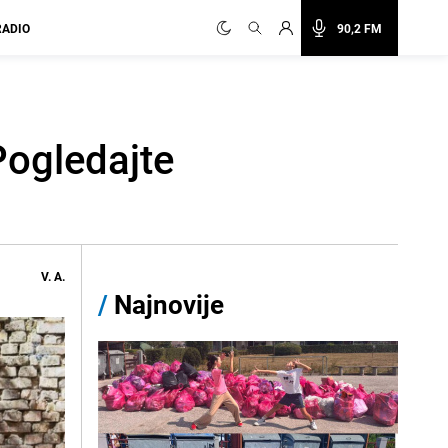
RADIO
90,2 FM
Pogledajte
V. A.
/
Najnovije