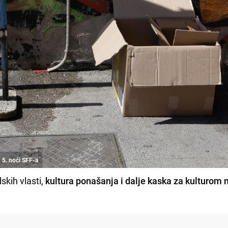
n 5. noći SFF-a
skih vlasti,
kultura ponašanja i dalje kaska za kulturom 