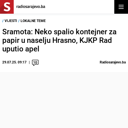
Otvor
/
VIJESTI
/
LOKALNE TEME
Sramota: Neko spalio kontejner za
papir u naselju Hrasno, KJKP Rad
uputio apel
29.07.25. 09:17
Radiosarajevo.ba
10