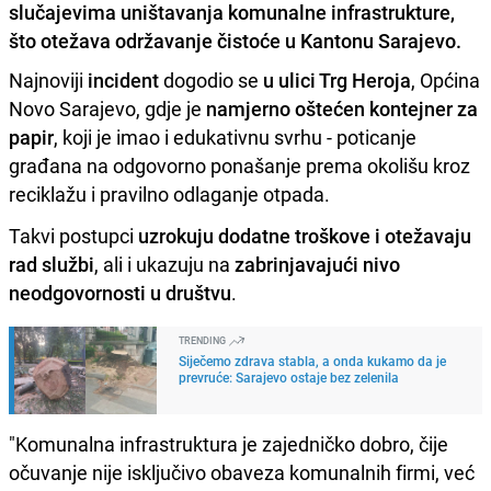
slučajevima uništavanja komunalne infrastrukture,
što otežava održavanje čistoće u Kantonu Sarajevo.
Najnoviji
incident
dogodio se
u ulici Trg Heroja
, Općina
Novo Sarajevo, gdje je
namjerno oštećen kontejner za
papir
, koji je imao i edukativnu svrhu - poticanje
građana na odgovorno ponašanje prema okolišu kroz
reciklažu i pravilno odlaganje otpada.
Takvi postupci
uzrokuju dodatne troškove i otežavaju
rad službi
, ali i ukazuju na
zabrinjavajući nivo
neodgovornosti u društvu
.
TRENDING
Siječemo zdrava stabla, a onda kukamo da je
prevruće: Sarajevo ostaje bez zelenila
"Komunalna infrastruktura je zajedničko dobro, čije
očuvanje nije isključivo obaveza komunalnih firmi, već