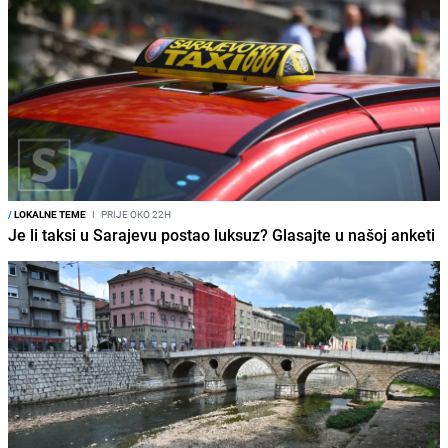
/
LOKALNE TEME
I
PRIJE OKO 22H
Je li taksi u Sarajevu postao luksuz? Glasajte u našoj anketi