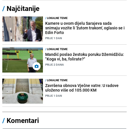
/
Najčitanije
/
LOKALNE TEME
Kamere u ovom dijelu Sarajeva sada
snimaju vozite li 'žutom trakom', oglasio se i
Edin Forto
PRIJE 1 DAN
/
LOKALNE TEME
Mandić poslao žestoku poruku Džemidžiću:
"Koga vi, ba, folirate?"
PRIJE 2 DANA
/
LOKALNE TEME
Završena obnova Vječne vatre: U radove
uloženo više od 105.000 KM
PRIJE 1 DAN
/
Komentari