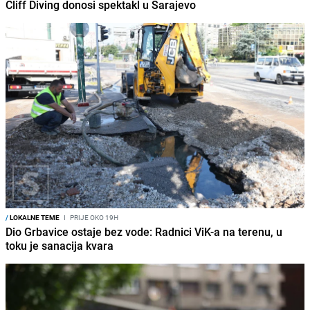
Cliff Diving donosi spektakl u Sarajevo
/
LOKALNE TEME
I
PRIJE OKO 19H
Dio Grbavice ostaje bez vode: Radnici ViK-a na terenu, u
toku je sanacija kvara