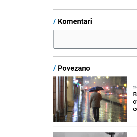
/
Komentari
/
Povezano
26
B
o
c