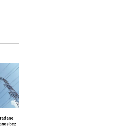
građane:
danas bez