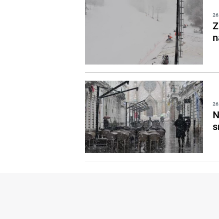
26
Z
n
26
N
s