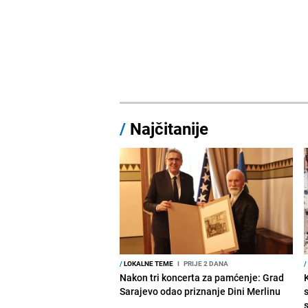
/
Najčitanije
/
LOKALNE TEME
I
PRIJE 2 DANA
/
Nakon tri koncerta za pamćenje: Grad
Sarajevo odao priznanje Dini Merlinu
s