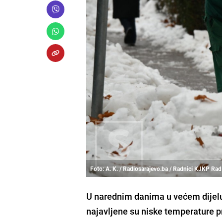
Foto: A. K. / Radiosarajevo.ba / Radnici KJKP Rad 
U narednim danima u većem dijelu 
najavljene su niske temperature 