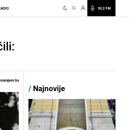
RADIO
90,2 FM
li:
osarajevo.ba
/
Najnovije