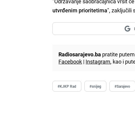
"Održavanje saobraćajnica vršit ć
utvrđenim prioritetima
", zaključil
Radiosarajevo.ba
pratite putem 
Facebook
|
Instagram
, kao i p
#KJKP Rad
#snijeg
#Sarajevo