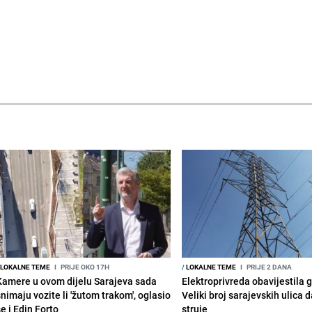
LOKALNE TEME
I
PRIJE OKO 17H
/
LOKALNE TEME
I
PRIJE 2 DANA
Kamere u ovom dijelu Sarajeva sada
Elektroprivreda obavijestila 
snimaju vozite li 'žutom trakom', oglasio
Veliki broj sarajevskih ulica 
e i Edin Forto
struje