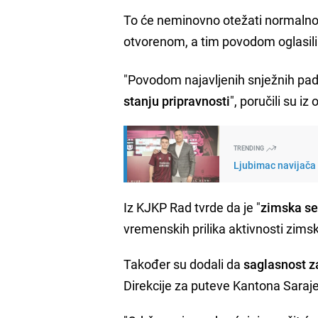
To će neminovno otežati normalno 
otvorenom, a tim povodom oglasili 
"Povodom najavljenih snježnih pad
stanju pripravnosti
", poručili su i
TRENDING
Ljubimac navijača 
Iz KJKP Rad tvrde da je "
zimska se
vremenskih prilika aktivnosti zims
Također su dodali da
saglasnost z
Direkcije za puteve Kantona Saraj