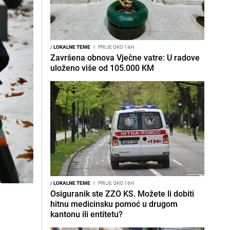
/
LOKALNE TEME
I
PRIJE OKO 14H
Završena obnova Vječne vatre: U radove
uloženo više od 105.000 KM
/
LOKALNE TEME
I
PRIJE OKO 16H
Osiguranik ste ZZO KS. Možete li dobiti
hitnu medicinsku pomoć u drugom
kantonu ili entitetu?