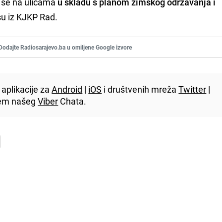
e se na ulicama
u skladu s planom zimskog održavanja i
i su iz KJKP Rad.
Dodajte Radiosarajevo.ba u omiljene Google izvore
aplikacije za
Android
|
iOS
i društvenih mreža
Twitter
|
utem našeg
Viber
Chata.