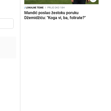
/
LOKALNE TEME
I
PRIJE OKO 18H
Mandić poslao žestoku poruku
Džemidžiću: "Koga vi, ba, folirate?"