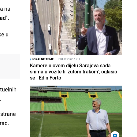
na na
ad".
 se
u
/
LOKALNE TEME
I
PRIJE OKO 17H
Kamere u ovom dijelu Sarajeva sada
snimaju vozite li 'žutom trakom', oglasio
se i Edin Forto
ktuelnih
.
 strane
rad.