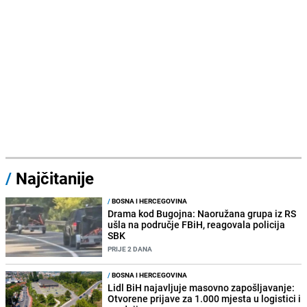
/
Najčitanije
/
BOSNA I HERCEGOVINA
Drama kod Bugojna: Naoružana grupa iz RS
ušla na područje FBiH, reagovala policija
SBK
PRIJE 2 DANA
/
BOSNA I HERCEGOVINA
Lidl BiH najavljuje masovno zapošljavanje:
Otvorene prijave za 1.000 mjesta u logistici i