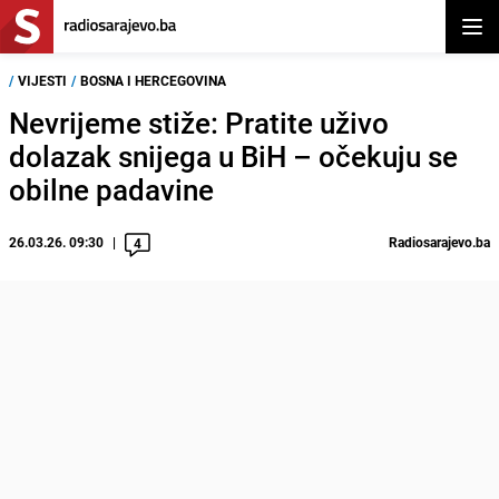
Otvor
/
VIJESTI
/
BOSNA I HERCEGOVINA
Nevrijeme stiže: Pratite uživo
dolazak snijega u BiH – očekuju se
obilne padavine
26.03.26. 09:30
Radiosarajevo.ba
4