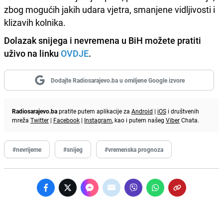
zbog mogućih jakih udara vjetra, smanjene vidljivosti i
klizavih kolnika.
Dolazak snijega i nevremena u BiH možete pratiti
uživo na linku
OVDJE
.
Dodajte Radiosarajevo.ba u omiljene Google izvore
Radiosarajevo.ba
pratite putem aplikacije za
Android
|
iOS
i društvenih
mreža
Twitter
|
Facebook
|
Instagram
, kao i putem našeg
Viber
Chata.
#nevrijeme
#snijeg
#vremenska prognoza