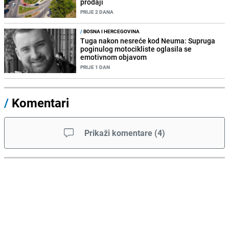
prodaji
PRIJE 2 DANA
/
BOSNA I HERCEGOVINA
Tuga nakon nesreće kod Neuma: Supruga
poginulog motocikliste oglasila se
emotivnom objavom
PRIJE 1 DAN
/
Komentari
Prikaži komentare
(
4
)