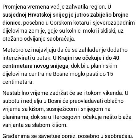
Promjena vremena već je zahvatila region.
U
susjednoj Hrvatskoj snijeg je jutros zabijelio brojne
dionice
, posebno u Gorskom kotaru i sjeverozapadnim
dijelovima zemlje, gdje su kolnici mokri i skliski, uz
otežano odvijanje saobraćaja.
Meteorolozi najavljuju da će se zahlađenje dodatno
intenzivirati u petak.
U Krajini se očekuje i do 40
centimetara novog snijega
, dok bi u planinskim
dijelovima centralne Bosne moglo pasti do 15
centimetara.
Nestabilno vrijeme zadržat će se i tokom vikenda. U
subotu i nedjelju u Bosni će preovladavati oblačno
vrijeme sa kišom, susnježicom i snijegom na
planinama, dok se u Hercegovini očekuje nešto blaža
varijanta sa slabom kišom.
Građanima se savjetuje oprez, posebno u saobraćaju,