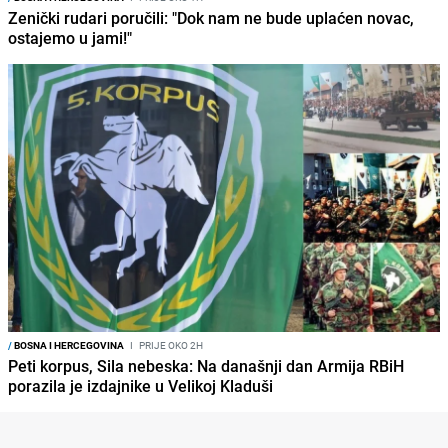
Zenički rudari poručili: "Dok nam ne bude uplaćen novac,
ostajemo u jami!"
/
BOSNA I HERCEGOVINA
I
PRIJE OKO 2H
Peti korpus, Sila nebeska: Na današnji dan Armija RBiH
porazila je izdajnike u Velikoj Kladuši