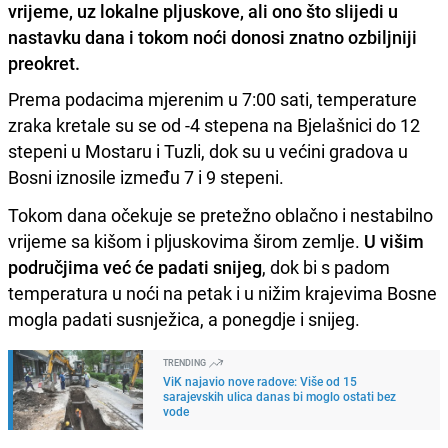
vrijeme, uz lokalne pljuskove, ali ono što slijedi u
nastavku dana i tokom noći donosi znatno ozbiljniji
preokret.
Prema podacima mjerenim u 7:00 sati, temperature
zraka kretale su se od -4 stepena na Bjelašnici do 12
stepeni u Mostaru i Tuzli, dok su u većini gradova u
Bosni iznosile između 7 i 9 stepeni.
Tokom dana očekuje se pretežno oblačno i nestabilno
vrijeme sa kišom i pljuskovima širom zemlje.
U višim
područjima već će padati snijeg
, dok bi s padom
temperatura u noći na petak i u nižim krajevima Bosne
mogla padati susnježica, a ponegdje i snijeg.
TRENDING
ViK najavio nove radove: Više od 15
sarajevskih ulica danas bi moglo ostati bez
vode