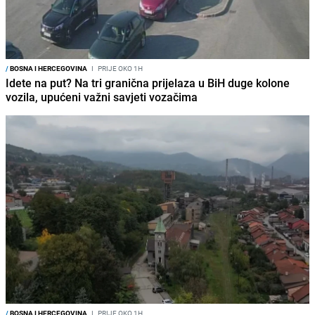
/
BOSNA I HERCEGOVINA
I
PRIJE OKO 1H
Idete na put? Na tri granična prijelaza u BiH duge kolone
vozila, upućeni važni savjeti vozačima
/
BOSNA I HERCEGOVINA
I
PRIJE OKO 1H