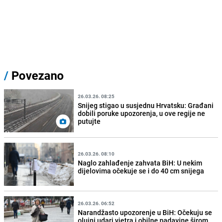
/
Povezano
26.03.26. 08:25
Snijeg stigao u susjednu Hrvatsku: Građani
dobili poruke upozorenja, u ove regije ne
putujte
26.03.26. 08:10
Naglo zahlađenje zahvata BiH: U nekim
dijelovima očekuje se i do 40 cm snijega
26.03.26. 06:52
Narandžasto upozorenje u BiH: Očekuju se
olujni udari vjetra i obilne padavine širom