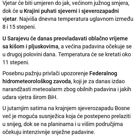
Vjetar će biti umjeren do jak, većinom južnog smjera,
dok će
u Krajini puhati sjeverni i sjeverozapadni
vjetar
. Najviša dnevna temperatura uglavnom između
8 i 15 stepeni.
U Sarajevu će danas preovladavati oblačno vrijeme
sa kišom i pljuskovima
, a većina padavina očekuje se
u drugoj polovini dana. Temperatura će se kretati oko
11 stepeni.
Posebnu pažnju privlači upozorenje
Federalnog
hidrometeorološkog zavoda
, koji je za danas izdao
narandžasti meteoalarm zbog obilnih padavina i jakih
udara vjetra širom BiH.
U jutarnjim satima na krajnjem sjeverozapadu Bosne
već je moguća susnježica koja će postepeno prelaziti
u snijeg, dok se na planinama i u višim područjima
očekuju intenzivnije snježne padavine.