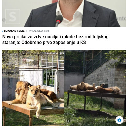
/
LOKALNE TEME
I
PRIJE OKO 14H
Nova prilika za žrtve nasilja i mlade bez roditeljskog
staranja: Odobreno prvo zaposlenje u KS