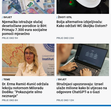
/
SVIJET
/
ŽIVOT I STIL
Njemačka istražuje slučaj
Bolja alternativa izbjeljivaču:
desetočlane porodice iz BiH:
Kako održati WC školjku čistom?
Primaju 7.300 eura socijalne
pomoći mjesečno
PRIJE OKO 9H
PRIJE OKO 23H
/
TEME
/
SVIJET
Dr. Erma Ramić-Kunić održala
Stručnjaci upozoravaju: Izrael
lekciju notornom Miloradu
ulaže milione kako bi utjecao na
Dodiku: "Pokazujete silno
odgovore ChatGPT-a o Gazi
neznanje"
PRIJE OKO 8H
PRIJE OKO 12H