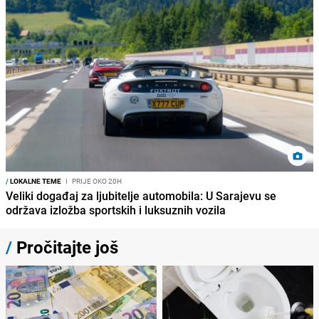
/
LOKALNE TEME
I
PRIJE OKO 20H
Veliki događaj za ljubitelje automobila: U Sarajevu se
održava izložba sportskih i luksuznih vozila
/
Pročitajte još