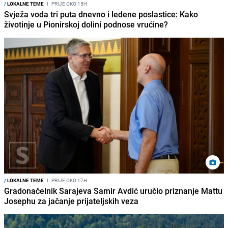
/
LOKALNE TEME
I
PRIJE OKO 15H
Svježa voda tri puta dnevno i ledene poslastice: Kako
životinje u Pionirskoj dolini podnose vrućine?
/
LOKALNE TEME
I
PRIJE OKO 17H
Gradonačelnik Sarajeva Samir Avdić uručio priznanje Mattu
Josephu za jačanje prijateljskih veza