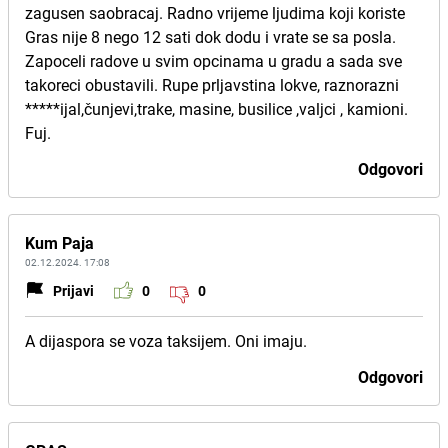
zagusen saobracaj. Radno vrijeme ljudima koji koriste
Gras nije 8 nego 12 sati dok dodu i vrate se sa posla.
Zapoceli radove u svim opcinama u gradu a sada sve
takoreci obustavili. Rupe prljavstina lokve, raznorazni
*****ijal,čunjevi,trake, masine, busilice ,valjci , kamioni.
Fuj.
Odgovori
Kum Paja
02.12.2024. 17:08
Prijavi
0
0
A dijaspora se voza taksijem. Oni imaju.
Odgovori