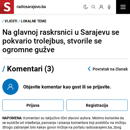
Otvor
/
VIJESTI
/
LOKALNE TEME
Na glavnoj raskrsnici u Sarajevu se
pokvario trolejbus, stvorile se
ogromne gužve
/
Komentari (3)
Povratak na članak
Objavite komentar kao gost ili se prijavite.
Prijava
Registracija
NAPOMENA:
Komentari su isključivo lični stavovi autora. Molimo korisnike da
se suzdrže od vrijeđanja, psovanja i pisanja komentara koji podstiču na mržnju.
Strogo zabranjen bilo kakav govor mržnje na portalu radiosarajevo.ba, zbog