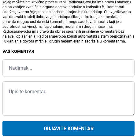
kojeg možete biti krivično procesuirani. Radiosarajevo.ba ima pravo i obavezu
da na zahtjev zvaničnih organa dostavi podatke o korisniku čiji komentari
sadrže govor mržnje, kao i da korisniku trajno blokira pristup. Obaviještavamo
vas da svaki čitatelj dobrovoljno pristupa čitanju i kreiranju komentara i
prihvata mogućnost da neki komentari mogu sadržavati narativ koji je u
suprotnosti sa vjerskim, nacionalnim, moralnim i drugim načelima.
Radiosarajevo.ba ima pravo da obriše sporne ili prijavljene komentare bez
najave i objašnjenja. Radiosarajevo.ba koristi automatski sistem prepoznavanja
i uklanjanja govora mržnje i drugih neprimjerenih sadržaja u komentarima.
VAŠ KOMENTAR
OBJAVITE KOMENTAR