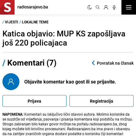
Otvor
/
VIJESTI
/
LOKALNE TEME
Katica objavio: MUP KS zapošljava
još 220 policajaca
/
Komentari (7)
Povratak na članak
Objavite komentar kao gost ili se prijavite.
Prijava
Registracija
NAPOMENA:
Komentari su isključivo lični stavovi autora. Molimo korisnike da
se suzdrže od vrijeđanja, psovanja i pisanja komentara koji podstiču na mržnju.
Strogo zabranjen bilo kakav govor mržnje na portalu radiosarajevo.ba, zbog
kojeg možete biti krivično procesuirani. Radiosarajevo.ba ima pravo i obavezu
da na zahtjev zvaničnih organa dostavi podatke o korisniku čiji komentari