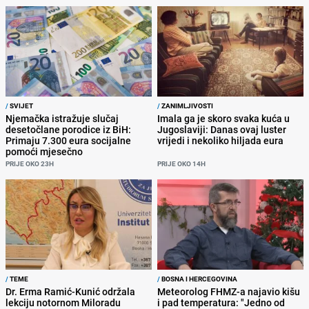
/
SVIJET
/
ZANIMLJIVOSTI
Njemačka istražuje slučaj
Imala ga je skoro svaka kuća u
desetočlane porodice iz BiH:
Jugoslaviji: Danas ovaj luster
Primaju 7.300 eura socijalne
vrijedi i nekoliko hiljada eura
pomoći mjesečno
PRIJE OKO 23H
PRIJE OKO 14H
/
TEME
/
BOSNA I HERCEGOVINA
Dr. Erma Ramić-Kunić održala
Meteorolog FHMZ-a najavio kišu
lekciju notornom Miloradu
i pad temperatura: "Jedno od