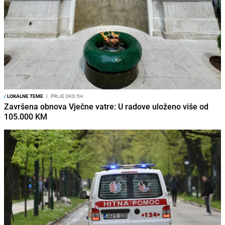
/
LOKALNE TEME
I
PRIJE OKO 5H
Završena obnova Vječne vatre: U radove uloženo više od
105.000 KM