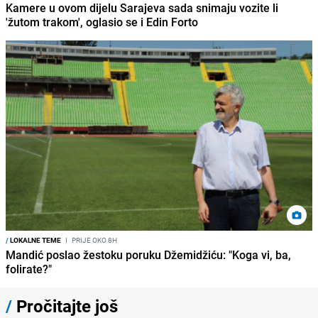
Kamere u ovom dijelu Sarajeva sada snimaju vozite li
'žutom trakom', oglasio se i Edin Forto
/
LOKALNE TEME
I
PRIJE OKO 8H
Mandić poslao žestoku poruku Džemidžiću: "Koga vi, ba,
folirate?"
/
Pročitajte još