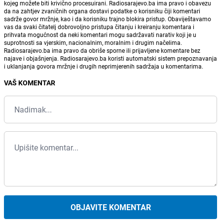
kojeg možete biti krivično procesuirani. Radiosarajevo.ba ima pravo i obavezu
da na zahtjev zvaničnih organa dostavi podatke o korisniku čiji komentari
sadrže govor mržnje, kao i da korisniku trajno blokira pristup. Obaviještavamo
vas da svaki čitatelj dobrovoljno pristupa čitanju i kreiranju komentara i
prihvata mogućnost da neki komentari mogu sadržavati narativ koji je u
suprotnosti sa vjerskim, nacionalnim, moralnim i drugim načelima.
Radiosarajevo.ba ima pravo da obriše sporne ili prijavljene komentare bez
najave i objašnjenja. Radiosarajevo.ba koristi automatski sistem prepoznavanja
i uklanjanja govora mržnje i drugih neprimjerenih sadržaja u komentarima.
VAŠ KOMENTAR
OBJAVITE KOMENTAR