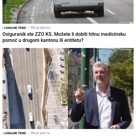
/
LOKALNE TEME
I
PRIJE OKO 6H
Osiguranik ste ZZO KS. Možete li dobiti hitnu medicinsku
pomoć u drugom kantonu ili entitetu?
/
LOKALNE TEME
I
PRIJE OKO 7H