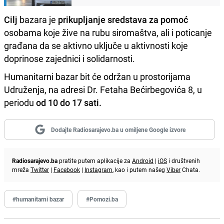
Cilj
bazara je
prikupljanje sredstava za pomoć
osobama koje žive na rubu siromaštva, ali i poticanje
građana da se aktivno uključe u aktivnosti koje
doprinose zajednici i solidarnosti.
Humanitarni bazar bit će održan u prostorijama
Udruženja, na adresi Dr. Fetaha Bećirbegovića 8, u
periodu
od 10 do 17 sati.
Dodajte Radiosarajevo.ba u omiljene Google izvore
Radiosarajevo.ba
pratite putem aplikacije za
Android
|
iOS
i društvenih
mreža
Twitter
|
Facebook
|
Instagram
, kao i putem našeg
Viber
Chata.
#humanitarni bazar
#Pomozi.ba