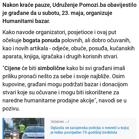
Nakon kraće pauze, Udruženje Pomozi.ba obavijestilo
je građane da u subotu, 23. maja, organizuje
Humanitarni bazar.
Kako navode organizatori, posjetioce i ovaj put
očekuje
bogata ponuda
polovnih, ali dobro očuvanih,
kao i novih artikala - odjeće, obuće, posuđa, kućanskih
aparata, knjiga, igračaka i drugih korisnih stvari.
"
Cijene
će biti
simbolične
kako bi svi građani imali
priliku pronaći nešto za sebe i svoje najbliže. Osim
kupovine, građani mogu podržati bazar i donacijom
stvari koje su očuvane i mogu biti iskorištene za
naredne humanitarne prodajne akcije", navodi se u
pozivu.
TRENDING
Oglasila se sarajevska policija o nesreći u kojoj
je teško povrijeđen 75-godišnji biciklista