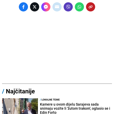
/
Najčitanije
/
LOKALNE TEME
Kamere u ovom dijelu Sarajeva sada
snimaju vozite li 'žutom trakom', oglasio se i
Edin Forto