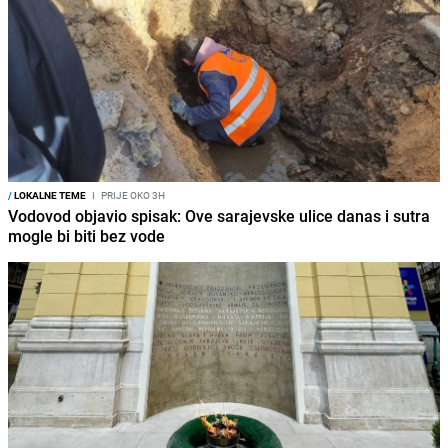
/
LOKALNE TEME
I
PRIJE OKO 3H
Vodovod objavio spisak: Ove sarajevske ulice danas i sutra
mogle bi biti bez vode