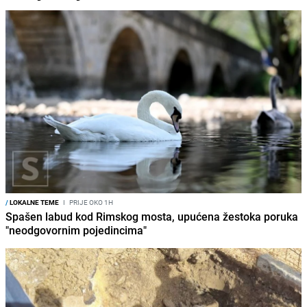
/
LOKALNE TEME
I
PRIJE OKO 1H
Spašen labud kod Rimskog mosta, upućena žestoka poruka
"neodgovornim pojedincima"