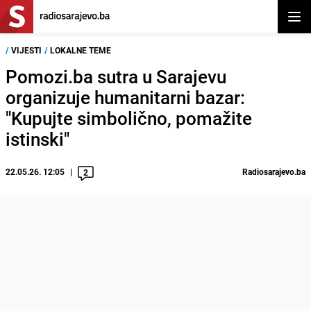
Otvor
/
VIJESTI
/
LOKALNE TEME
Pomozi.ba sutra u Sarajevu
organizuje humanitarni bazar:
"Kupujte simbolično, pomažite
istinski"
22.05.26. 12:05
Radiosarajevo.ba
2