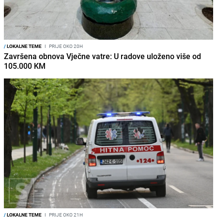
/
LOKALNE TEME
I
PRIJE OKO 20H
Završena obnova Vječne vatre: U radove uloženo više od
105.000 KM
/
LOKALNE TEME
I
PRIJE OKO 21H