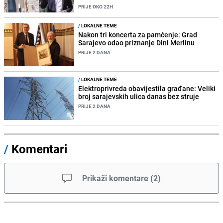
PRIJE OKO 22H
/
LOKALNE TEME
Nakon tri koncerta za pamćenje: Grad
Sarajevo odao priznanje Dini Merlinu
PRIJE 2 DANA
/
LOKALNE TEME
Elektroprivreda obavijestila građane: Veliki
broj sarajevskih ulica danas bez struje
PRIJE 2 DANA
/
Komentari
Prikaži komentare
(
2
)