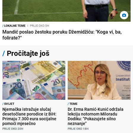
/
LOKALNE TEME
I
PRIJE OKO 5H
Mandić poslao žestoku poruku Džemidžiću: "Koga vi, ba,
folirate?"
/
Pročitajte još
/
SVIJET
/
TEME
Njemačka istražuje slučaj
Dr. Erma Ramić-Kunić održala
desetočlane porodice iz BiH:
lekciju notornom Miloradu
Primaju 7.300 eura socijalne
Dodiku: "Pokazujete silno
pomoći mjesečno
neznanje"
PRIJE OKO 20H
PRIJE OKO 18H