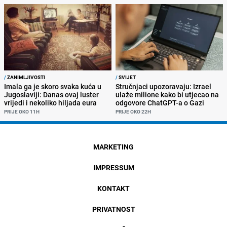
/
ZANIMLJIVOSTI
/
SVIJET
Imala ga je skoro svaka kuća u
Stručnjaci upozoravaju: Izrael
Jugoslaviji: Danas ovaj luster
ulaže milione kako bi utjecao na
vrijedi i nekoliko hiljada eura
odgovore ChatGPT-a o Gazi
PRIJE OKO 11H
PRIJE OKO 22H
MARKETING
IMPRESSUM
KONTAKT
PRIVATNOST