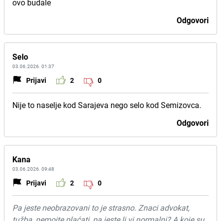
ovo budale
Odgovori
Selo
03.06.2026. 01:37
Prijavi
2
0
Nije to naselje kod Sarajeva nego selo kod Semizovca.
Odgovori
Kana
03.06.2026. 09:48
Prijavi
2
0
Pa jeste neobrazovani to je strasno. Znaci advokat,
tužba, nemojte plaćati, pa jeste li vi normalni? A koje su