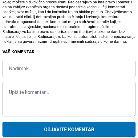
kojeg možete biti krivično procesuirani. Radiosarajevo.ba ima pravo i obavezu
da na zahtjev zvaničnih organa dostavi podatke o korisniku čiji komentari
sadrže govor mržnje, kao i da korisniku trajno blokira pristup. Obaviještavamo
vas da svaki čitatelj dobrovoljno pristupa čitanju i kreiranju komentara i
prihvata mogućnost da neki komentari mogu sadržavati narativ koji je u
suprotnosti sa vjerskim, nacionalnim, moralnim i drugim načelima.
Radiosarajevo.ba ima pravo da obriše sporne ili prijavljene komentare bez
najave i objašnjenja. Radiosarajevo.ba koristi automatski sistem prepoznavanja
i uklanjanja govora mržnje i drugih neprimjerenih sadržaja u komentarima.
VAŠ KOMENTAR
OBJAVITE KOMENTAR