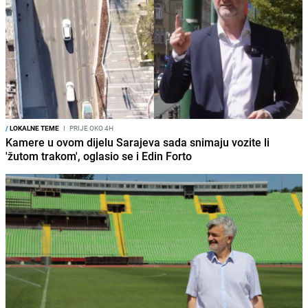
/
LOKALNE TEME
I
PRIJE OKO 4H
Kamere u ovom dijelu Sarajeva sada snimaju vozite li
'žutom trakom', oglasio se i Edin Forto