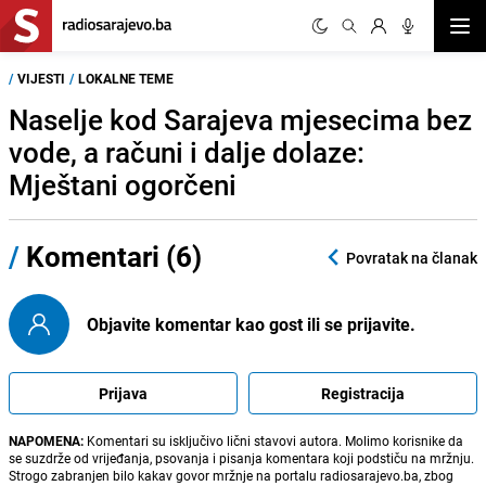
Otvor
/
VIJESTI
/
LOKALNE TEME
Naselje kod Sarajeva mjesecima bez
vode, a računi i dalje dolaze:
Mještani ogorčeni
/
Komentari (6)
Povratak na članak
Objavite komentar kao gost ili se prijavite.
Prijava
Registracija
NAPOMENA:
Komentari su isključivo lični stavovi autora. Molimo korisnike da
se suzdrže od vrijeđanja, psovanja i pisanja komentara koji podstiču na mržnju.
Strogo zabranjen bilo kakav govor mržnje na portalu radiosarajevo.ba, zbog