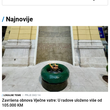
/
Najnovije
/
LOKALNE TEME
I
PRIJE OKO 1H
Završena obnova Vječne vatre: U radove uloženo više od
105.000 KM