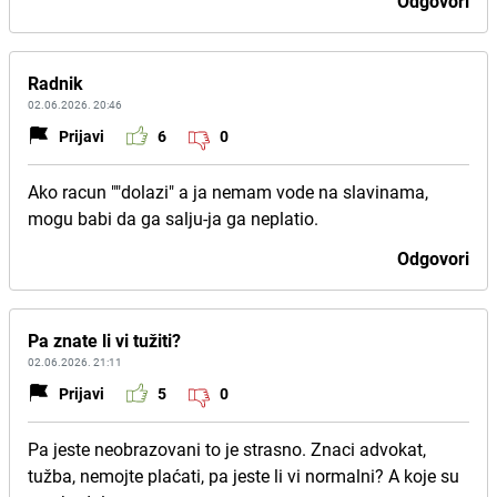
Odgovori
Radnik
02.06.2026. 20:46
Prijavi
6
0
Ako racun ""dolazi" a ja nemam vode na slavinama,
mogu babi da ga salju-ja ga neplatio.
Odgovori
Pa znate li vi tužiti?
02.06.2026. 21:11
Prijavi
5
0
Pa jeste neobrazovani to je strasno. Znaci advokat,
tužba, nemojte plaćati, pa jeste li vi normalni? A koje su