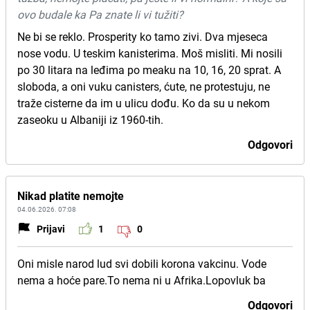
ovo budale ka Pa znate li vi tužiti?
Ne bi se reklo. Prosperity ko tamo zivi. Dva mjeseca
nose vodu. U teskim kanisterima. Moš misliti. Mi nosili
po 30 litara na leđima po meaku na 10, 16, 20 sprat. A
sloboda, a oni vuku canisters, ćute, ne protestuju, ne
traže cisterne da im u ulicu dođu. Ko da su u nekom
zaseoku u Albaniji iz 1960-tih.
Odgovori
Nikad platite nemojte
04.06.2026. 07:08
Prijavi
1
0
Oni misle narod lud svi dobili korona vakcinu. Vode
nema a hoće pare.To nema ni u Afrika.Lopovluk ba
Odgovori