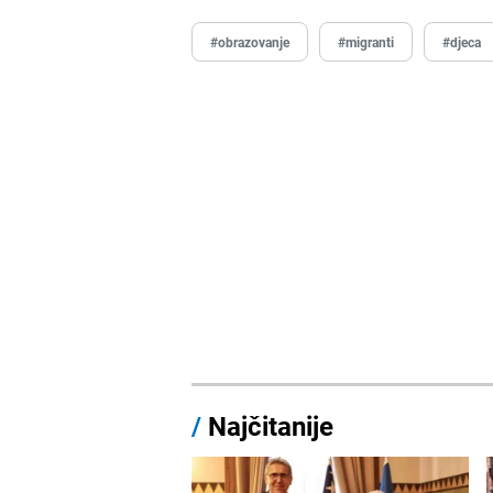
#obrazovanje
#migranti
#djeca
/
Najčitanije