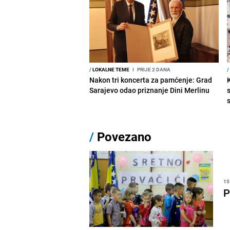
/
LOKALNE TEME
I
PRIJE 2 DANA
/
Nakon tri koncerta za pamćenje: Grad
Sarajevo odao priznanje Dini Merlinu
s
/
Povezano
15
P