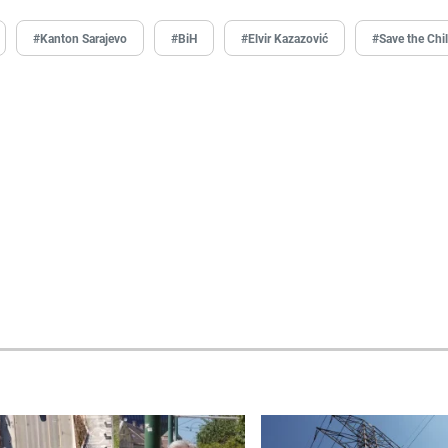
#Kanton Sarajevo
#BiH
#Elvir Kazazović
#Save the Chi