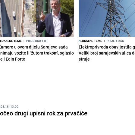
LOKALNE TEME
I
PRIJE OKO 14H
/
LOKALNE TEME
I
PRIJE 1 DAN
Kamere u ovom dijelu Sarajeva sada
Elektroprivreda obavijestila 
snimaju vozite li 'žutom trakom', oglasio
Veliki broj sarajevskih ulica 
e i Edin Forto
struje
.08.18. 13:00
očeo drugi upisni rok za prvačiće