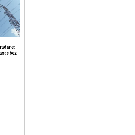
građane:
danas bez