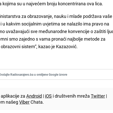
 kojima su u najvećem broju koncentrirana ova lica.
nistarstva za obrazovanje, nauku i mlade podržava vaše
e i u kakvim socijalnim uvjetima se nalazilo ima pravo na
mo uvažavajući sve međunarodne konvencije o zaštiti lju
mni smo zajedno s vama pronaći najbolje metode za
 obrazovni sistem“, kazao je Kazazović.
Dodajte Radiosarajevo.ba u omiljene Google izvore
aplikacije za
Android
|
iOS
i društvenih mreža
Twitter
|
utem našeg
Viber
Chata.