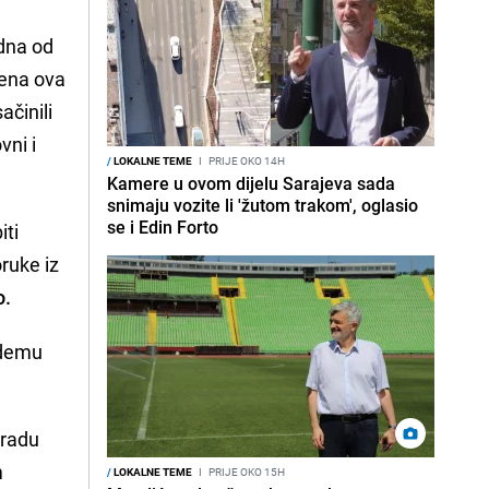
edna od
tena ova
ačinili
vni i
/
LOKALNE TEME
I
PRIJE OKO 14H
Kamere u ovom dijelu Sarajeva sada
snimaju vozite li 'žutom trakom', oglasio
se i Edin Forto
iti
ruke iz
o.
Ademu
zradu
m
/
LOKALNE TEME
I
PRIJE OKO 15H