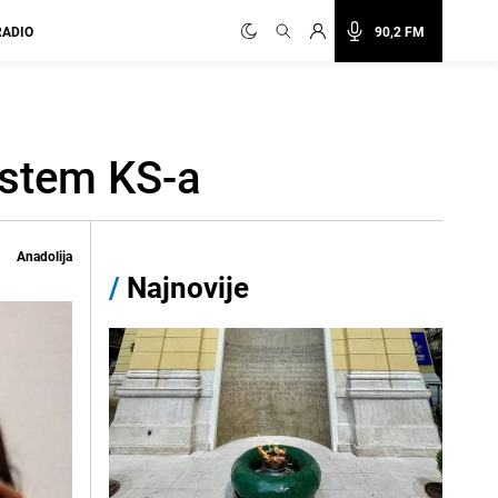
RADIO
90,2 FM
sistem KS-a
Anadolija
/
Najnovije