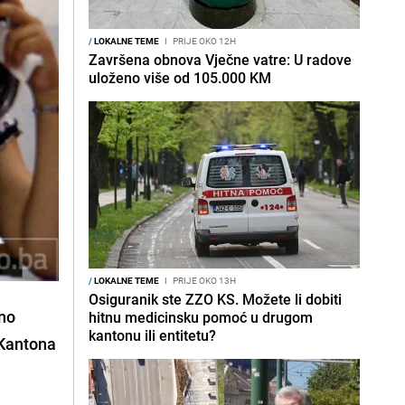
/
LOKALNE TEME
I
PRIJE OKO 12H
Završena obnova Vječne vatre: U radove
uloženo više od 105.000 KM
/
LOKALNE TEME
I
PRIJE OKO 13H
Osiguranik ste ZZO KS. Možete li dobiti
tno
hitnu medicinsku pomoć u drugom
kantonu ili entitetu?
 Kantona