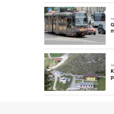
14
G
m
14
K
p