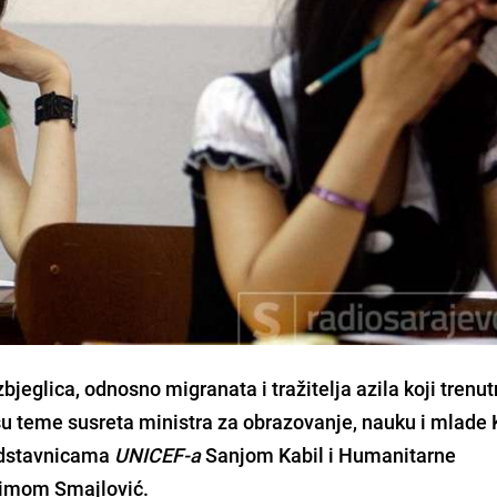
bjeglica, odnosno migranata i tražitelja azila koji trenu
 su teme susreta ministra za obrazovanje, nauku i mlade
dstavnicama
UNICEF-a
Sanjom Kabil
i Humanitarne
timom Smajlović
.