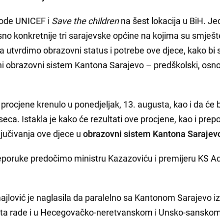
vode UNICEF i
Save the children
na šest lokacija u BiH. J
osno konkretnije tri sarajevske općine na kojima su smješ
e da utvrdimo obrazovni status i potrebe ove djece, kako bi s
vni obrazovni sistem Kantona Sarajevo – predškolski, osno
procjene krenulo u ponedjeljak, 13. augusta, kao i da će b
. Istakla je kako će rezultati ove procjene, kao i prepo
ključivanja ove djece u
obrazovni sistem Kantona Sarajev
 preporuke predočimo ministru Kazazoviću i premijeru KS 
jlović je naglasila da paralelno sa Kantonom Sarajevo i
ata rade i u Hecegovačko-neretvanskom i Unsko-sansko