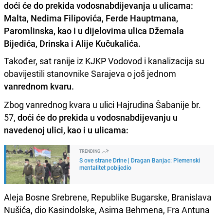
doći će do prekida vodosnabdijevanja u ulicama:
Malta, Nedima Filipovića, Ferde Hauptmana,
Paromlinska, kao i u dijelovima ulica Džemala
Bijedića, Drinska i Alije Kučukalića.
Također, sat ranije iz KJKP Vodovod i kanalizacija su
obavijestili stanovnike Sarajeva o još jednom
vanrednom kvaru.
Zbog vanrednog kvara u ulici Hajrudina Šabanije br.
57,
doći će do prekida u vodosnabdijevanju u
navedenoj ulici, kao i u ulicama:
TRENDING
S ove strane Drine | Dragan Banjac: Plemenski
mentalitet pobijedio
Aleja Bosne Srebrene, Republike Bugarske, Branislava
Nušića, dio Kasindolske, Asima Behmena, Fra Antuna