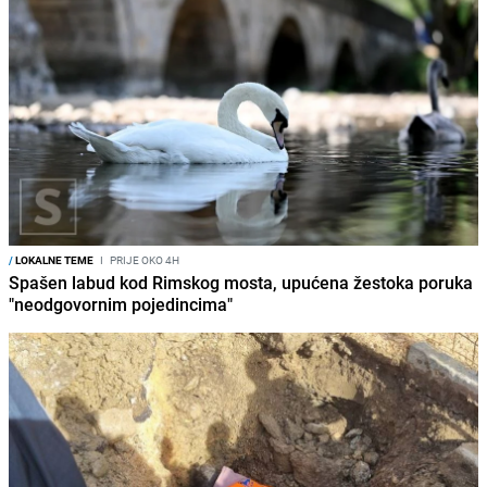
/
LOKALNE TEME
I
PRIJE OKO 4H
Spašen labud kod Rimskog mosta, upućena žestoka poruka
"neodgovornim pojedincima"