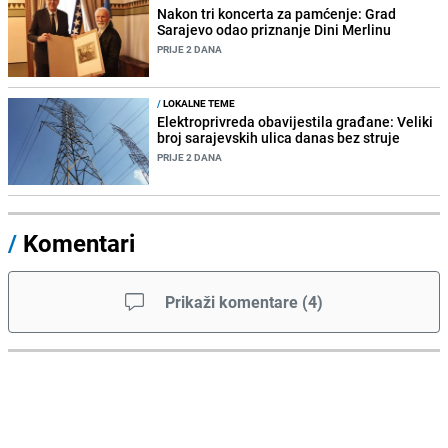
Nakon tri koncerta za pamćenje: Grad
Sarajevo odao priznanje Dini Merlinu
PRIJE 2 DANA
/
LOKALNE TEME
Elektroprivreda obavijestila građane: Veliki
broj sarajevskih ulica danas bez struje
PRIJE 2 DANA
/
Komentari
Prikaži komentare
(
4
)