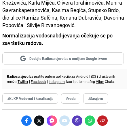
Kneževića, Karla Mijića, Olivera Ibrahimovića, Munira
Gavrankapetanovića, Kasima Begića, Stupsko Brdo,
dio ulice Ramiza Salčina, Kenana Dubravića, Davorina
Popovića i Silvije Rizvanbegović.
Normalizacija vodosnabdijevanja očekuje se po
završetku radova.
Dodajte Radiosarajevo.ba u omiljene Google izvore
Radiosarajevo.ba
pratite putem aplikacije za
Android
|
iOS
i društvenih
mreža
Twitter
|
Facebook
|
Instagram
, kao i putem našeg
Viber
Chata.
#KJKP Vodovod i kanalizacija
#voda
#Sarajevo