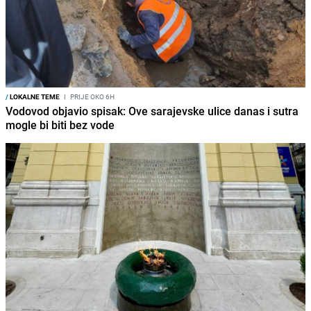
/
LOKALNE TEME
I
PRIJE OKO 6H
Vodovod objavio spisak: Ove sarajevske ulice danas i sutra
mogle bi biti bez vode