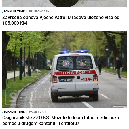
/
LOKALNE TEME
I
PRIJE OKO 22H
Završena obnova Vječne vatre: U radove uloženo više od
105.000 KM
/
LOKALNE TEME
I
PRIJE 1 DAN
Osiguranik ste ZZO KS. Možete li dobiti hitnu medicinsku
pomoć u drugom kantonu ili entitetu?