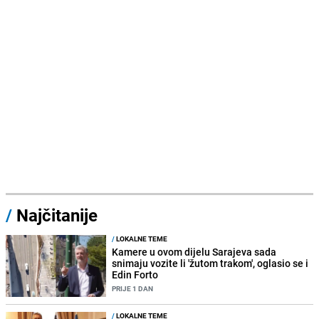
/
Najčitanije
/
LOKALNE TEME
Kamere u ovom dijelu Sarajeva sada
snimaju vozite li 'žutom trakom', oglasio se i
Edin Forto
PRIJE 1 DAN
/
LOKALNE TEME