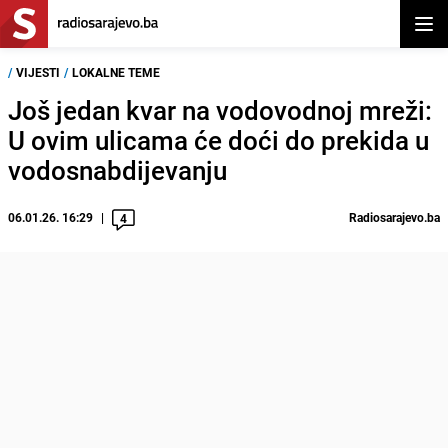
Otvor
/
VIJESTI
/
LOKALNE TEME
Još jedan kvar na vodovodnoj mreži:
U ovim ulicama će doći do prekida u
vodosnabdijevanju
06.01.26. 16:29
Radiosarajevo.ba
4