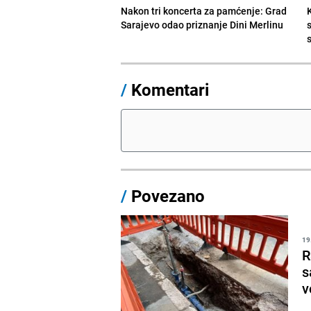
Nakon tri koncerta za pamćenje: Grad
Sarajevo odao priznanje Dini Merlinu
s
/
Komentari
/
Povezano
19
R
s
v