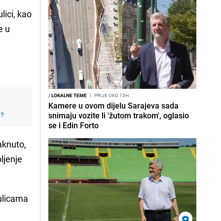
lici, kao
te u
/
LOKALNE TEME
I
PRIJE OKO 13H
Kamere u ovom dijelu Sarajeva sada
j?
snimaju vozite li 'žutom trakom', oglasio
se i Edin Forto
aknuto,
ljenje
 ulicama