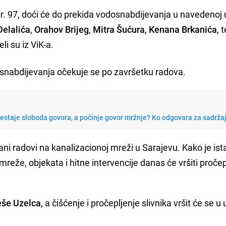
br. 97, doći će do prekida vodosnabdijevanja u navedenoj u
Delalića
,
Orahov Brijeg
,
Mitra Šućura
,
Kenana Brkanića
, 
li su iz ViK-a.
osnabdijevanja očekuje se po završetku radova.
restaje sloboda govora, a počinje govor mržnje? Ko odgovara za sadrža
ani radovi na kanalizacionoj mreži u Sarajevu. Kako je ist
reže, objekata i hitne intervencije danas će vršiti pročep
eše Uzelca
, a čišćenje i pročepljenje slivnika vršit će se u