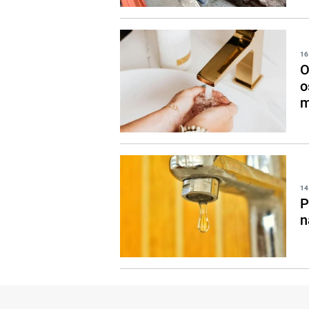
16
O
o
m
14
P
n