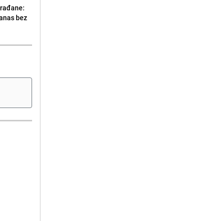
građane:
danas bez