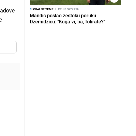
 radove
/
LOKALNE TEME
I
PRIJE OKO 15H
Mandić poslao žestoku poruku
e
Džemidžiću: "Koga vi, ba, folirate?"