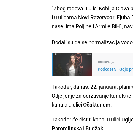
"Zbog radova u ulici Kobilja Glava 
i u ulicama
Novi Rezervoar
,
Ejuba 
naseljima Poljine i Armije BiH", nave
Dodali su da se normalizacija vod
TRENDING
Podcast S | Gdje p
Također, danas, 22. januara, planir
Odjeljenje za održavanje kanalske m
kanala u ulici
Očaktanum
.
Također će čistiti kanal u ulici
Uglj
Paromlinska
i
Budžak
.