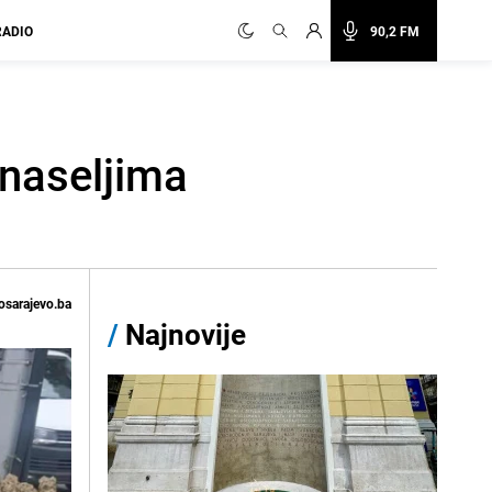
RADIO
90,2 FM
 naseljima
osarajevo.ba
/
Najnovije