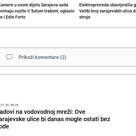
Kamere u ovom dijelu Sarajeva sada
Elektroprivreda obavijestila 
snimaju vozite li 'žutom trakom', oglasio
Veliki broj sarajevskih ulica 
e i Edin Forto
struje
Prikaži komentare
(
2
)
.01.26. 08:36
adovi na vodovodnoj mreži: Ove
arajevske ulice bi danas mogle ostati bez
ode