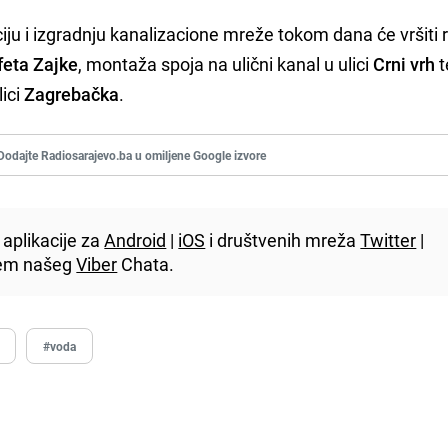
ciju i izgradnju kanalizacione mreže tokom dana će vršiti
feta Zajke
, montaža spoja na ulični kanal u ulici
Crni vrh
t
ici
Zagrebačka
.
Dodajte Radiosarajevo.ba u omiljene Google izvore
aplikacije za
Android
|
iOS
i društvenih mreža
Twitter
|
utem našeg
Viber
Chata.
#voda