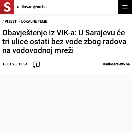
Otvor
/
VIJESTI
/
LOKALNE TEME
Obavještenje iz ViK-a: U Sarajevu će
tri ulice ostati bez vode zbog radova
na vodovodnoj mreži
16.01.26. 13:54
Radiosarajevo.ba
1