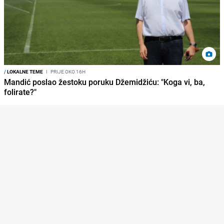
/
LOKALNE TEME
I
PRIJE OKO 16H
Mandić poslao žestoku poruku Džemidžiću: "Koga vi, ba,
folirate?"