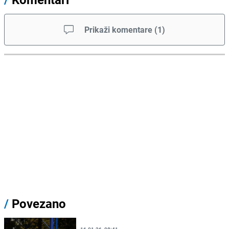
Prikaži komentare
(
1
)
/
Povezano
16.01.26. 08:41