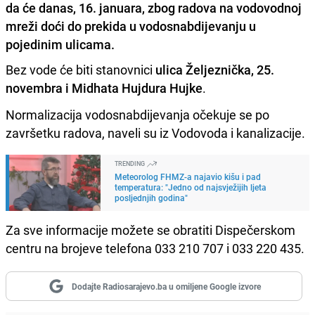
da će danas, 16. januara, zbog radova na vodovodnoj
mreži doći do prekida u vodosnabdijevanju u
pojedinim ulicama.
Bez vode će biti stanovnici
ulica Željeznička, 25.
novembra i Midhata Hujdura Hujke
.
Normalizacija vodosnabdijevanja očekuje se po
završetku radova, naveli su iz Vodovoda i kanalizacije.
TRENDING
Meteorolog FHMZ-a najavio kišu i pad
temperatura: "Jedno od najsvježijih ljeta
posljednjih godina"
Za sve informacije možete se obratiti Dispečerskom
centru na brojeve telefona 033 210 707 i 033 220 435.
Dodajte Radiosarajevo.ba u omiljene Google izvore