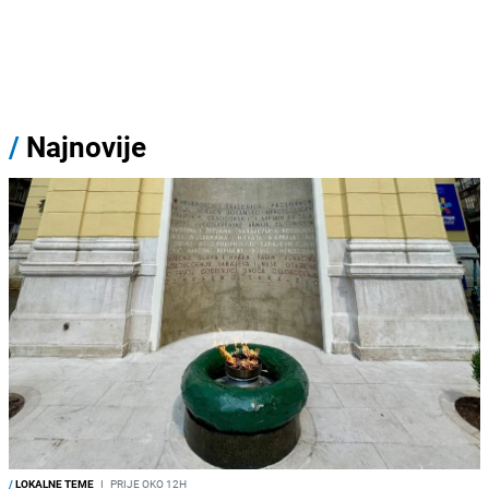
/
Najnovije
/
LOKALNE TEME
I
PRIJE OKO 12H