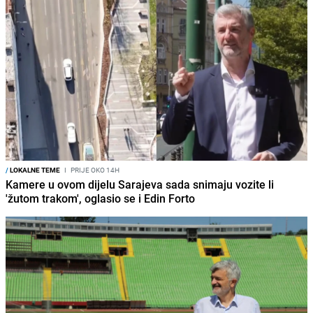
/
LOKALNE TEME
I
PRIJE OKO 14H
Kamere u ovom dijelu Sarajeva sada snimaju vozite li
'žutom trakom', oglasio se i Edin Forto