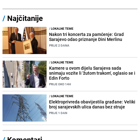
/
Najčitanije
/
LOKALNE TEME
Nakon tri koncerta za pamćenje: Grad
Sarajevo odao priznanje Dini Merlinu
PRIJE 2 DANA
/
LOKALNE TEME
Kamere u ovom dijelu Sarajeva sada
snimaju vozite li 'žutom trakom', oglasio se i
Edin Forto
PRIJE OKO 14H
/
LOKALNE TEME
Elektroprivreda obavijestila građane: Veliki
broj sarajevskih ulica danas bez struje
PRIJE 1 DAN
/
Komentari