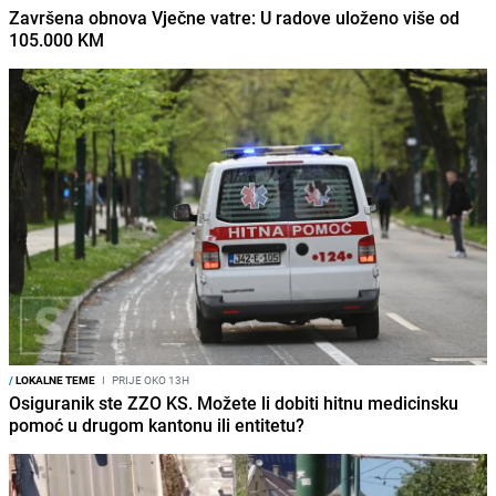
Završena obnova Vječne vatre: U radove uloženo više od
105.000 KM
/
LOKALNE TEME
I
PRIJE OKO 13H
Osiguranik ste ZZO KS. Možete li dobiti hitnu medicinsku
pomoć u drugom kantonu ili entitetu?