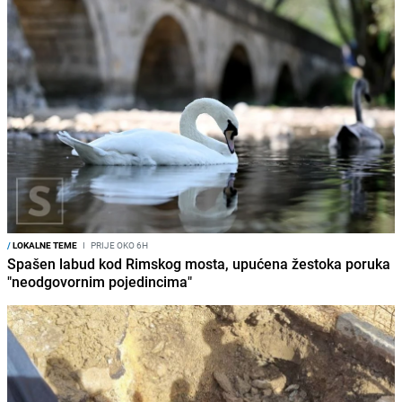
/
LOKALNE TEME
I
PRIJE OKO 6H
Spašen labud kod Rimskog mosta, upućena žestoka poruka
"neodgovornim pojedincima"