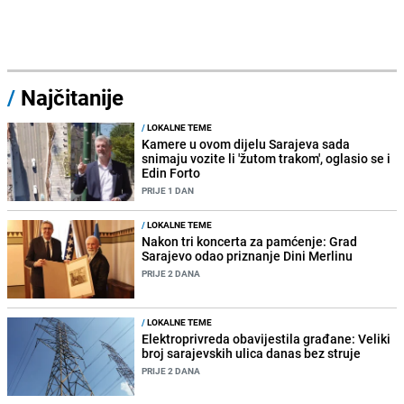
/
Najčitanije
/
LOKALNE TEME
Kamere u ovom dijelu Sarajeva sada
snimaju vozite li 'žutom trakom', oglasio se i
Edin Forto
PRIJE 1 DAN
/
LOKALNE TEME
Nakon tri koncerta za pamćenje: Grad
Sarajevo odao priznanje Dini Merlinu
PRIJE 2 DANA
/
LOKALNE TEME
Elektroprivreda obavijestila građane: Veliki
broj sarajevskih ulica danas bez struje
PRIJE 2 DANA