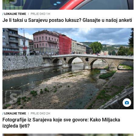
/
LOKALNE TEME
I
PRIJE OKO 1H
Je li taksi u Sarajevu postao luksuz? Glasajte u našoj anketi
/
LOKALNE TEME
I
PRIJE OKO 2H
Fotografije iz Sarajeva koje sve govore: Kako Miljacka
izgleda ljeti?