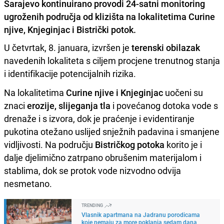
Sarajevo kontinuirano provodi 24-satni monitoring
ugroženih područja od klizišta na lokalitetima Curine
njive, Knjeginjac i Bistrički potok.
U četvrtak, 8. januara, izvršen je
terenski obilazak
navedenih lokaliteta s ciljem procjene trenutnog stanja
i identifikacije potencijalnih rizika.
Na lokalitetima
Curine njive i Knjeginjac
uočeni su
znaci
erozije, slijeganja tla
i povećanog dotoka vode s
drenaže i s izvora, dok je praćenje i evidentiranje
pukotina otežano uslijed snježnih padavina i smanjene
vidljivosti. Na području
Bistričkog potoka
korito je i
dalje djelimično zatrpano obrušenim materijalom i
stablima, dok se protok vode nizvodno odvija
nesmetano.
TRENDING
Vlasnik apartmana na Jadranu porodicama
koje nemaju za more poklanja sedam dana