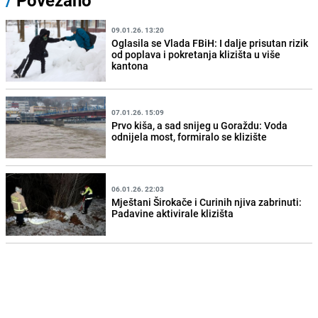
/
Povezano
09.01.26. 13:20
Oglasila se Vlada FBiH: I dalje prisutan rizik
od poplava i pokretanja klizišta u više
kantona
07.01.26. 15:09
Prvo kiša, a sad snijeg u Goraždu: Voda
odnijela most, formiralo se klizište
06.01.26. 22:03
Mještani Širokače i Curinih njiva zabrinuti:
Padavine aktivirale klizišta