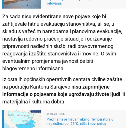
ljetovanja
Za sada
nisu evidentirane nove pojave
koje bi
zahtijevale hitnu evakuaciju stanovništva, ali se, u
skladu s važećim naredbama i planovima evakuacije,
nastavlja redovno praćenje situacije i održavanje
pripravnosti nadležnih službi radi pravovremenog
reagovanja i zaštite stanovništva i imovine. O svim
eventualnim promjenama javnost će biti
blagovremeno informisana.
Iz ostalih općinskih operativnih centara civilne zaštite
na području Kantona Sarajevo
nisu zaprimljene
informacije o pojavama koje ugrožavaju živote ljudi
ili
materijalna i kulturna dobra.
09.01.26. 17:05
Pred nama je hladan vikend: Temperatura u
mrazištima do -25°C, stiže i novi snijeg