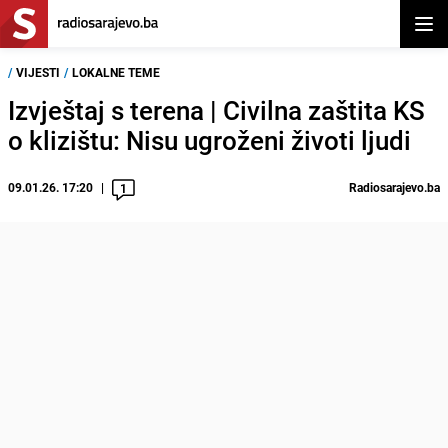
Otvor
/
VIJESTI
/
LOKALNE TEME
Izvještaj s terena | Civilna zaštita KS
o klizištu: Nisu ugroženi životi ljudi
09.01.26. 17:20
Radiosarajevo.ba
1