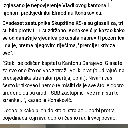
izglasano je nepovjerenje Vladi ovog kantona i
njenom predsjedniku Elmedinu Konakoviću.
Dvadeset zastupnika Skupštine KS-a su glasali za
, tri
su bila protiv i 11 suzdržano. Konaković je kazao kako
se od današnje sjednica pokušala napraviti pozornica
i da je, prema njegovim riječima,
"premijer kriv za
sve".
"Stekli se odličan kapital u Kantonu Sarajevo. Glasate
za sve ono što od vas zatraži 'Veliki brat (aludirajući na
predsjednike stranaka i partija, op.a.). Nisam vas
često kritikovao i nemojte misliti da je sve što je dobro
urađeno da su uradili SBB zastupnici, već ministri te
stranke...", kazao je Konaković.
Dodao je kako bi on do kraja istrajao u borbi protiv
pojedinaca koji nisu dobro i časno radili svoj posao.