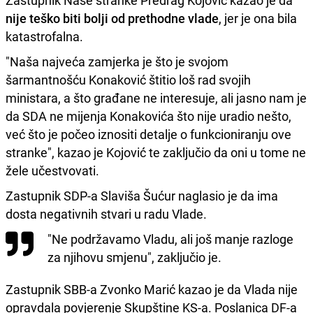
Zastupnik Naše stranke Predrag Kojović kazao je da
nije teško biti bolji od prethodne vlade
, jer je ona bila
katastrofalna.
"Naša najveća zamjerka je što je svojom
šarmantnošću Konaković štitio loš rad svojih
ministara, a što građane ne interesuje, ali jasno nam je
da SDA ne mijenja Konakovića što nije uradio nešto,
već što je počeo iznositi detalje o funkcioniranju ove
stranke", kazao je Kojović te zaključio da oni u tome ne
žele učestvovati.
Zastupnik SDP-a Slaviša Šućur naglasio je da ima
dosta negativnih stvari u radu Vlade.
"Ne podržavamo Vladu, ali još manje razloge
za njihovu smjenu", zaključio je.
Zastupnik SBB-a Zvonko Marić kazao je da Vlada nije
opravdala povjerenje Skupštine KS-a. Poslanica DF-a