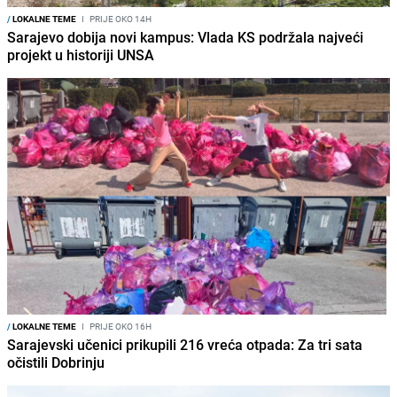
/
LOKALNE TEME
I
PRIJE OKO 14H
Sarajevo dobija novi kampus: Vlada KS podržala najveći
projekt u historiji UNSA
/
LOKALNE TEME
I
PRIJE OKO 16H
Sarajevski učenici prikupili 216 vreća otpada: Za tri sata
očistili Dobrinju