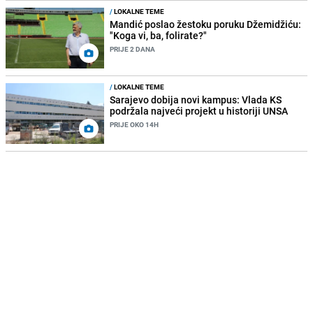
/
LOKALNE TEME
Mandić poslao žestoku poruku Džemidžiću:
"Koga vi, ba, folirate?"
PRIJE 2 DANA
/
LOKALNE TEME
Sarajevo dobija novi kampus: Vlada KS
podržala najveći projekt u historiji UNSA
PRIJE OKO 14H