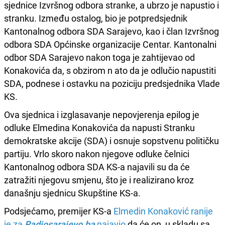
sjednice Izvršnog odbora stranke, a ubrzo je napustio i
stranku. Između ostalog, bio je potpredsjednik
Kantonalnog odbora SDA Sarajevo, kao i član Izvršnog
odbora SDA Općinske organizacije Centar. Kantonalni
odbor SDA Sarajevo nakon toga je zahtijevao od
Konakovića da, s obzirom n ato da je odlučio napustiti
SDA, podnese i ostavku na poziciju predsjednika Vlade
KS.
Ova sjednica i izglasavanje nepovjerenja epilog je
odluke Elmedina Konakovića da napusti Stranku
demokratske akcije (SDA) i osnuje sopstvenu političku
partiju. Vrlo skoro nakon njegove odluke čelnici
Kantonalnog odbora SDA KS-a najavili su da će
zatražiti njegovu smjenu, što je i realizirano kroz
današnju sjednicu Skupštine KS-a.
Podsjećamo, premijer KS-a
Elmedin Konaković ranije
je za
Radiosarajevo.ba
najavio
da će on, u skladu sa