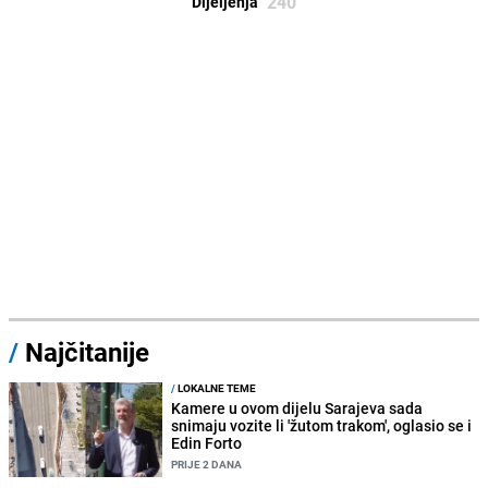
240
Dijeljenja
/
Najčitanije
/
LOKALNE TEME
Kamere u ovom dijelu Sarajeva sada
snimaju vozite li 'žutom trakom', oglasio se i
Edin Forto
PRIJE 2 DANA