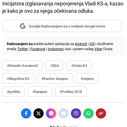
inicijatora izglasavanja nepovjerenja Vladi KS-a, kazao
je kako je ovo za njega očekivana odluka.
Dodajte Radiosarajevo.ba u omiljene Google izvore
Radiosarajevo.ba
pratite putem aplikacije za
Android
|
iOS
i društvenih
mreža
Twitter
|
Facebook
|
Instagram
, kao i putem našeg
Viber
Chata.
#Elmedin Konaković
#SDA
#Vlada KS
#Skupština KS
#Kanton Sarajevo
#smjena
#politika
#Sarajevo
#Politika 2018