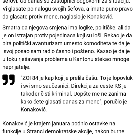
šefovi. Od danas su zastupnici odgovorni za situaciju.
Vi glasate po nalogu svojih šefova, a imate puno pravo
da glasate protiv mene, naglasio je Konaković.
Smatra da njegova smjena ima logike, političke, ali da
je on istrajan protiv pojedinaca koji su loši. Rekao je da
bira politički avanturizam umesto komoditeta te da je
svoj posao sam radio časno i pošteno. Kazao je da je
u toku rješavanja problema u Kantonu stekao mnoge
neprijatelje.
"ZOI 84 je kap koji je prelila čašu. To je lopovluk
i svi smo saučesnici. Direkcija za ceste KS je
također čisti kriminal. Uopšte me ne zanima
kako ćete glasati danas za mene", poručio je
Konaković.
Konaković je krajem januara podnio ostavke na
funkcije u Stranci demokratske akcije, nakon burne