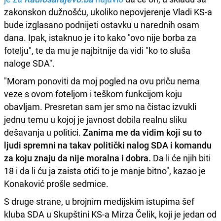
zakonskon dužnošću, ukoliko nepovjerenje Vladi KS-a
bude izglasano podnijeti ostavku u narednih osam
dana. Ipak, istaknuo je i to kako "ovo nije borba za
fotelju", te da mu je najbitnije da vidi "ko to sluša
naloge SDA".
"Moram ponoviti da moj pogled na ovu priču nema
veze s ovom foteljom i teškom funkcijom koju
obavljam. Presretan sam jer smo na čistac izvukli
jednu temu u kojoj je javnost dobila realnu sliku
dešavanja u politici.
Zanima me da vidim koji su to
ljudi spremni na takav politički nalog SDA i komandu
za koju znaju da nije moralna i dobra.
Da li će njih biti
18 i da li ću ja zaista otići to je manje bitno", kazao je
Konaković prošle sedmice.
S druge strane, u brojnim medijskim istupima šef
kluba SDA u Skupštini KS-a Mirza Čelik, koji je jedan od