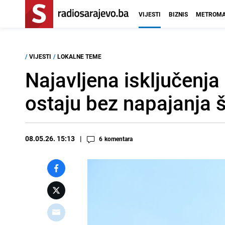
VIJESTI
BIZNIS
METROMA
/
VIJESTI
/
LOKALNE TEME
Najavljena isključenja
ostaju bez napajanja š
08.05.26. 15:13
6
komentara