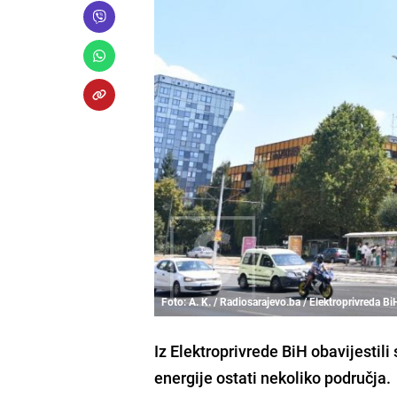
Foto: A. K. / Radiosarajevo.ba / Elektroprivreda Bi
Iz Elektroprivrede BiH obavijestil
energije ostati nekoliko područja.