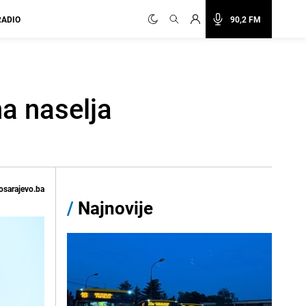
RADIO
90,2 FM
na naselja
osarajevo.ba
/
Najnovije