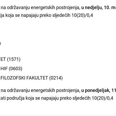
na održavanju energetskih postrojenja,
u nedjelju, 10. m
čja koja se napajaju preko sljedećih 10(20)/0,4
)
ET (1571)
 HIF (0603)
kV FILOZOFSKI FAKULTET (0214)
na održavanju energetskih postrojenja,
u ponedjeljak, 11
tati područja koja se napajaju preko sljedećih 10(20)/0,4