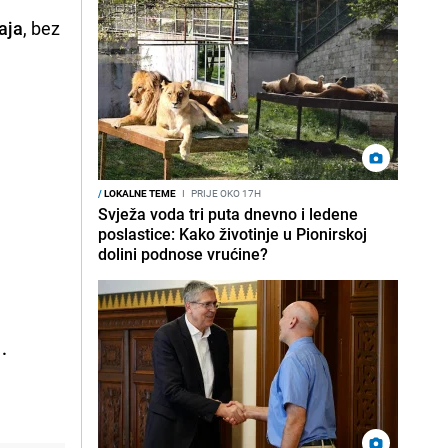
aja
, bez
/
LOKALNE TEME
I
PRIJE OKO 17H
Svježa voda tri puta dnevno i ledene
poslastice: Kako životinje u Pionirskoj
dolini podnose vrućine?
.