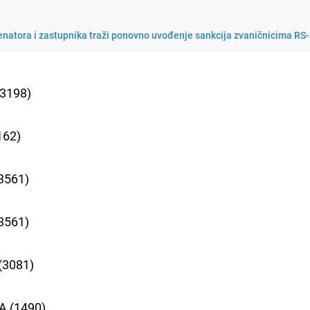
enatora i zastupnika traži ponovno uvođenje sankcija zvaničnicima RS
(3198)
162)
3561)
3561)
(3081)
A (1490)