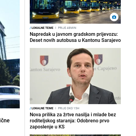
/
LOKALNE TEME
I
PRIJE 48MIN
Napredak u javnom gradskom prijevozu:
Deset novih autobusa u Kantonu Sarajevo
/
LOKALNE TEME
I
PRIJE OKO 15H
Nova prilika za žrtve nasilja i mlade bez
rične
roditeljskog staranja: Odobreno prvo
zaposlenje u KS