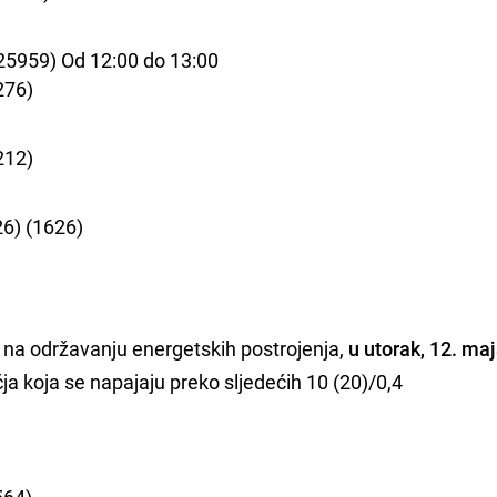
25959) Od 12:00 do 13:00
276)
212)
6) (1626)
na održavanju energetskih postrojenja,
u utorak, 12. ma
čja koja se napajaju preko sljedećih 10 (20)/0,4
564)