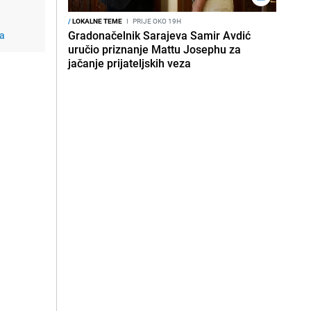
/
LOKALNE TEME
I
PRIJE OKO 19H
Gradonačelnik Sarajeva Samir Avdić
-a
uručio priznanje Mattu Josephu za
jačanje prijateljskih veza