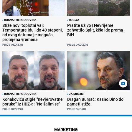
/
BOSNA I HERCEGOVINA
/
REGIJA
Stiže novi toplotni val:
Pratite uživo | Nevrijeme
Temperature idu i do 40 stepeni,
zahvatilo Split, kiša ide prema
od ovog datuma je moguća
BiH
promjena vremena
PRIJE OKO 23H
PRIJE OKO 22H
/
BOSNA I HERCEGOVINA
/
JA MISLIM
Konakoviću stigle "nevjerovatne
Dragan Bursać: Kasno Dino do
poruke" iz HDZ-a: "Ne šalim se"
pameti stiže!
PRIJE OKO 23H
PRIJE OKO 8H
MARKETING