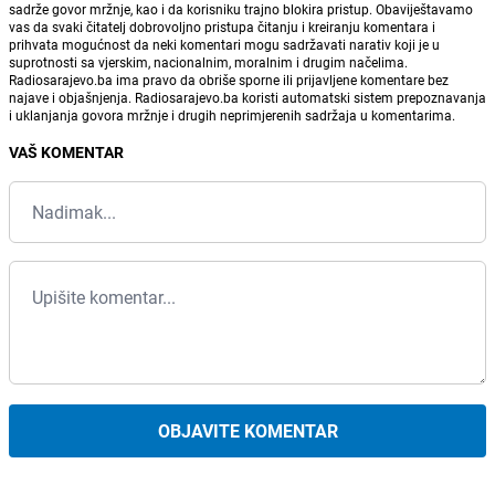
sadrže govor mržnje, kao i da korisniku trajno blokira pristup. Obaviještavamo
vas da svaki čitatelj dobrovoljno pristupa čitanju i kreiranju komentara i
prihvata mogućnost da neki komentari mogu sadržavati narativ koji je u
suprotnosti sa vjerskim, nacionalnim, moralnim i drugim načelima.
Radiosarajevo.ba ima pravo da obriše sporne ili prijavljene komentare bez
najave i objašnjenja. Radiosarajevo.ba koristi automatski sistem prepoznavanja
i uklanjanja govora mržnje i drugih neprimjerenih sadržaja u komentarima.
VAŠ KOMENTAR
OBJAVITE KOMENTAR