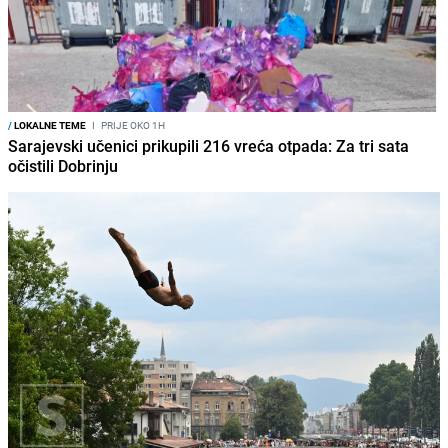
/
LOKALNE TEME
I
PRIJE OKO 1H
Sarajevski učenici prikupili 216 vreća otpada: Za tri sata
očistili Dobrinju