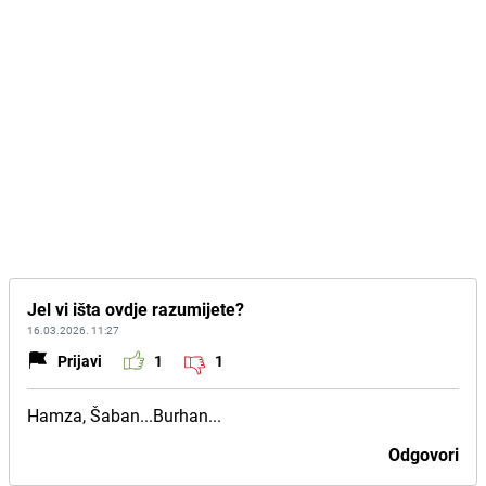
Jel vi išta ovdje razumijete?
16.03.2026. 11:27
Prijavi
1
1
Hamza, Šaban...Burhan...
Odgovori