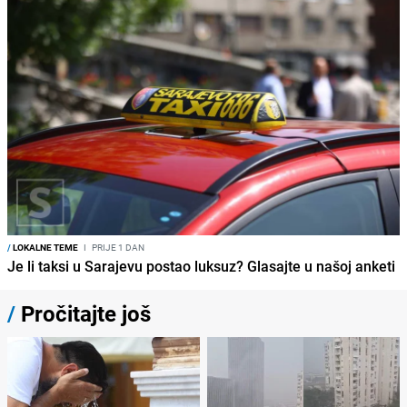
/
LOKALNE TEME
I
PRIJE 1 DAN
Je li taksi u Sarajevu postao luksuz? Glasajte u našoj anketi
/
Pročitajte još