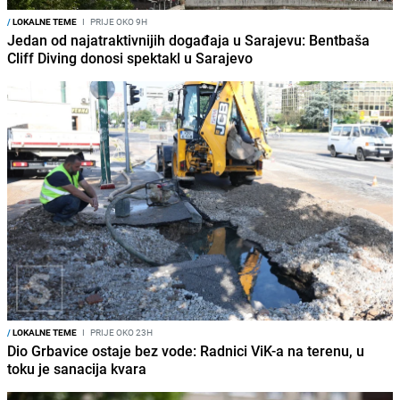
/
LOKALNE TEME
I
PRIJE OKO 9H
Jedan od najatraktivnijih događaja u Sarajevu: Bentbaša
Cliff Diving donosi spektakl u Sarajevo
/
LOKALNE TEME
I
PRIJE OKO 23H
Dio Grbavice ostaje bez vode: Radnici ViK-a na terenu, u
toku je sanacija kvara