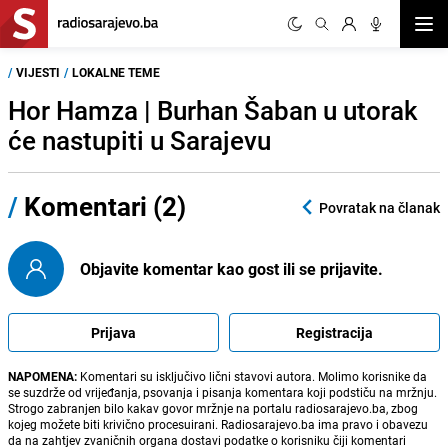
Otvor
/
VIJESTI
/
LOKALNE TEME
Hor Hamza | Burhan Šaban u utorak
će nastupiti u Sarajevu
/
Komentari (2)
Povratak na članak
Objavite komentar kao gost ili se prijavite.
Prijava
Registracija
NAPOMENA:
Komentari su isključivo lični stavovi autora. Molimo korisnike da
se suzdrže od vrijeđanja, psovanja i pisanja komentara koji podstiču na mržnju.
Strogo zabranjen bilo kakav govor mržnje na portalu radiosarajevo.ba, zbog
kojeg možete biti krivično procesuirani. Radiosarajevo.ba ima pravo i obavezu
da na zahtjev zvaničnih organa dostavi podatke o korisniku čiji komentari