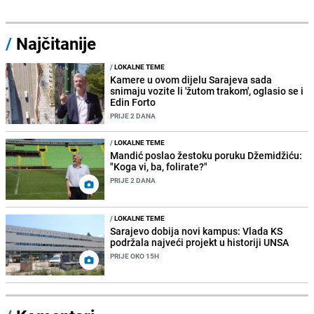
/
Najčitanije
/
LOKALNE TEME
Kamere u ovom dijelu Sarajeva sada
snimaju vozite li 'žutom trakom', oglasio se i
Edin Forto
PRIJE 2 DANA
/
LOKALNE TEME
Mandić poslao žestoku poruku Džemidžiću:
"Koga vi, ba, folirate?"
PRIJE 2 DANA
/
LOKALNE TEME
Sarajevo dobija novi kampus: Vlada KS
podržala najveći projekt u historiji UNSA
PRIJE OKO 15H