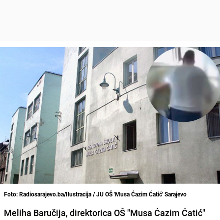
Foto: Radiosarajevo.ba/Ilustracija / JU OŠ 'Musa Ćazim Ćatić' Sarajevo
Meliha Baručija, direktorica OŠ "Musa Ćazim Ćatić"