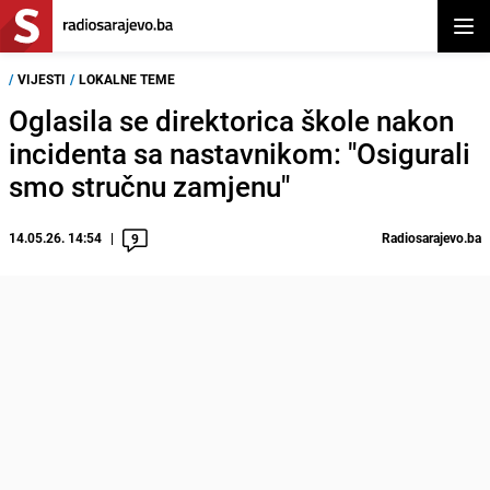
Otvor
/
VIJESTI
/
LOKALNE TEME
Oglasila se direktorica škole nakon
incidenta sa nastavnikom: "Osigurali
smo stručnu zamjenu"
14.05.26. 14:54
Radiosarajevo.ba
9