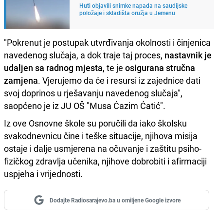
Huti objavili snimke napada na saudijske
položaje i skladišta oružja u Jemenu
"Pokrenut je postupak utvrđivanja okolnosti i činjenica
navedenog slučaja, a dok traje taj proces,
nastavnik je
udaljen sa radnog mjesta
, te je
osigurana stručna
zamjena
. Vjerujemo da će i resursi iz zajednice dati
svoj doprinos u rješavanju navedenog slučaja",
saopćeno je iz JU OŠ "Musa Ćazim Ćatić".
Iz ove Osnovne škole su poručili da iako školsku
svakodnevnicu čine i teške situacije, njihova misija
ostaje i dalje usmjerena na očuvanje i zaštitu psiho-
fizičkog zdravlja učenika, njihove dobrobiti i afirmaciji
uspjeha i vrijednosti.
Dodajte Radiosarajevo.ba u omiljene Google izvore