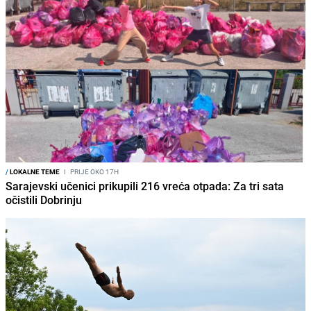
/
LOKALNE TEME
I
PRIJE OKO 17H
Sarajevski učenici prikupili 216 vreća otpada: Za tri sata
očistili Dobrinju