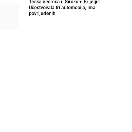
Teška nesreća u Širokom Brijegu:
Učestvovala tri automobila, ima
povrijeđenih