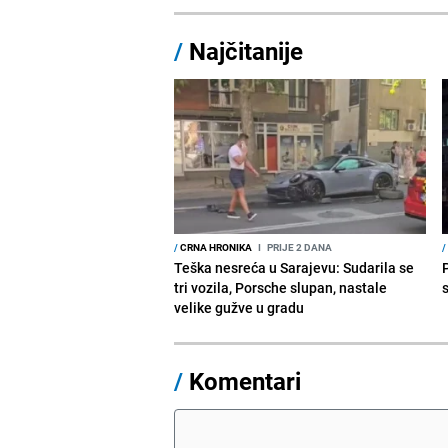
/
Najčitanije
/
CRNA HRONIKA
I
PRIJE 2 DANA
/
Teška nesreća u Sarajevu: Sudarila se
tri vozila, Porsche slupan, nastale
velike gužve u gradu
/
Komentari