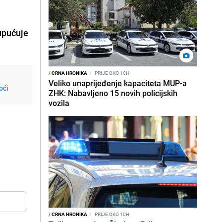
 upućuje
/
CRNA HRONIKA
I
PRIJE OKO 10H
Veliko unaprijeđenje kapaciteta MUP-a
oći
ZHK: Nabavljeno 15 novih policijskih
vozila
/
CRNA HRONIKA
I
PRIJE OKO 10H