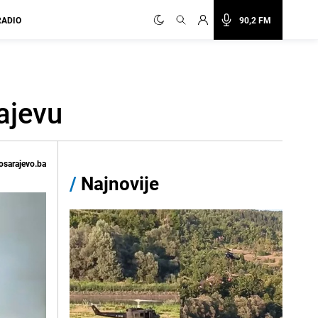
RADIO
90,2 FM
ajevu
osarajevo.ba
/
Najnovije