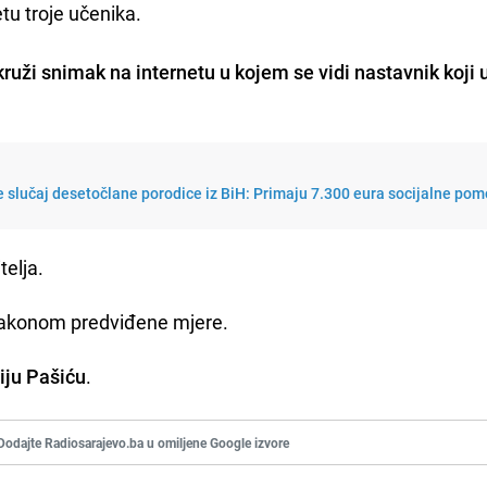
etu troje učenika.
kruži snimak na internetu u kojem se vidi nastavnik koji
 slučaj desetočlane porodice iz BiH: Primaju 7.300 eura socijalne pom
telja.
 zakonom predviđene mjere.
iju Pašiću
.
Dodajte Radiosarajevo.ba u omiljene Google izvore