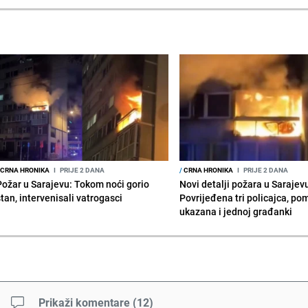
CRNA HRONIKA
I
PRIJE 2 DANA
/
CRNA HRONIKA
I
PRIJE 2 DANA
Požar u Sarajevu: Tokom noći gorio
Novi detalji požara u Sarajev
stan, intervenisali vatrogasci
Povrijeđena tri policajca, po
ukazana i jednoj građanki
Prikaži komentare
(
12
)