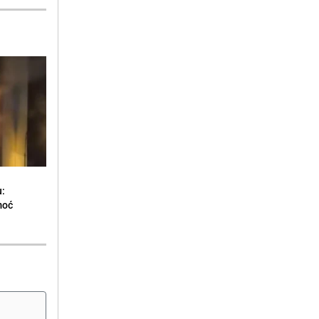
u:
moć