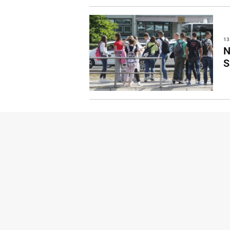
13
N
S