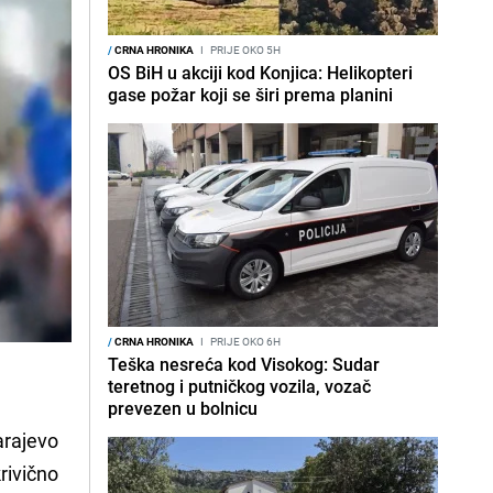
/
CRNA HRONIKA
I
PRIJE OKO 5H
OS BiH u akciji kod Konjica: Helikopteri
gase požar koji se širi prema planini
/
CRNA HRONIKA
I
PRIJE OKO 6H
Teška nesreća kod Visokog: Sudar
teretnog i putničkog vozila, vozač
prevezen u bolnicu
arajevo
rivično