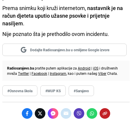
Prema snimku koji kruži internetom,
nastavnik je na
račun djeteta uputio užasne psovke i prijetnje
nasiljem
.
Nije poznato šta je prethodilo ovom incidentu.
Dodajte Radiosarajevo.ba u omiljene Google izvore
Radiosarajevo.ba
pratite putem aplikacije za
Android
|
iOS
i društvenih
mreža
Twitter
|
Facebook
|
Instagram
, kao i putem našeg
Viber
Chata.
#Osnovna škola
#MUP KS
#Sarajevo