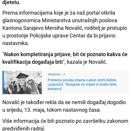
djetetu.
Prema informacijama koje je za naš portal otkrila
glasnogovornica Ministarstva unutrašnjih poslova
Kantona Sarajevo Mersiha Novalić, roditelj je pristupio
u prostorije Policijske uprave Centar da bi prijavio
nastavnika.
"
Nakon kompletiranja prijave
,
bit će poznato kakva će
kvalifikacija događaja biti
", kazala je Novalić.
TRENDING
Potresna poruka imama nakon smrti Aldine
Ljubunčić: "Dunjaluk ne vrijedi ni koliko krilo
komarca"
Novalić je također rekla da se nemili događaj dogodio
u srijedu, 13. maja, tokom nastavnog časa.
Više informacija će biti poznato po završetku zakonom
predviđenih radnji.