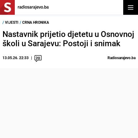
Otvor
/
VIJESTI
/
CRNA HRONIKA
Nastavnik prijetio djetetu u Osnovnoj
školi u Sarajevu: Postoji i snimak
13.05.26. 22:33
Radiosarajevo.ba
20