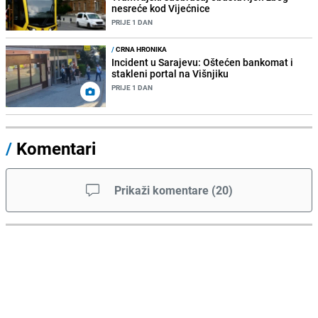
nesreće kod Vijećnice
PRIJE 1 DAN
/
CRNA HRONIKA
Incident u Sarajevu: Oštećen bankomat i
stakleni portal na Višnjiku
PRIJE 1 DAN
/
Komentari
Prikaži komentare
(
20
)