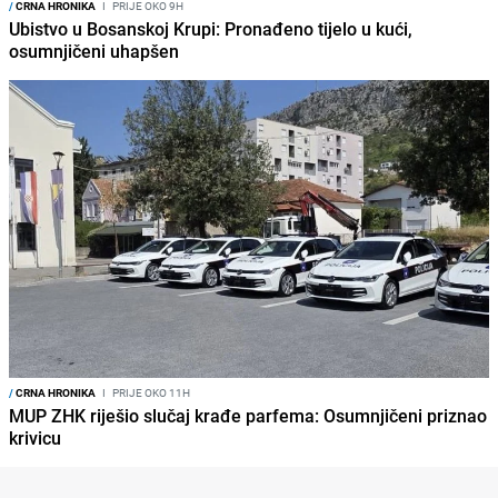
/
CRNA HRONIKA
I
PRIJE OKO 9H
Ubistvo u Bosanskoj Krupi: Pronađeno tijelo u kući,
osumnjičeni uhapšen
/
CRNA HRONIKA
I
PRIJE OKO 11H
MUP ZHK riješio slučaj krađe parfema: Osumnjičeni priznao
krivicu