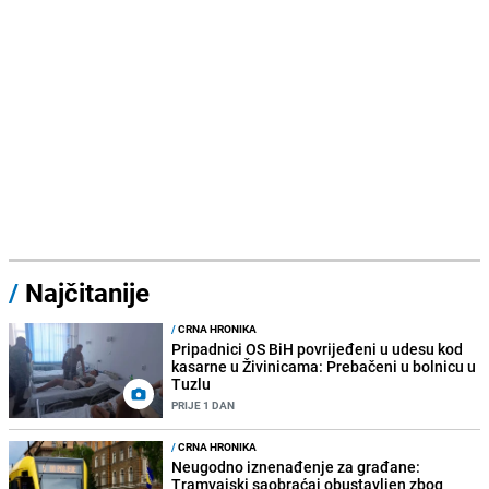
/
Najčitanije
/
CRNA HRONIKA
Pripadnici OS BiH povrijeđeni u udesu kod
kasarne u Živinicama: Prebačeni u bolnicu u
Tuzlu
PRIJE 1 DAN
/
CRNA HRONIKA
Neugodno iznenađenje za građane:
Tramvajski saobraćaj obustavljen zbog