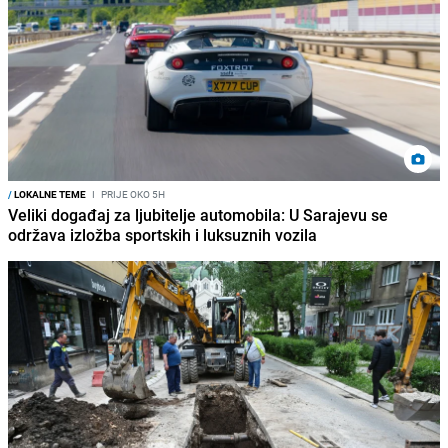
/
LOKALNE TEME
I
PRIJE OKO 5H
Veliki događaj za ljubitelje automobila: U Sarajevu se
održava izložba sportskih i luksuznih vozila