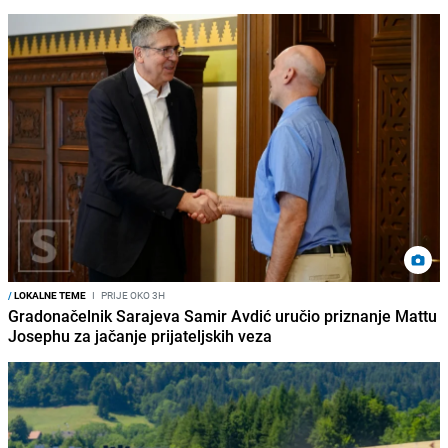
/
LOKALNE TEME
I
PRIJE OKO 3H
Gradonačelnik Sarajeva Samir Avdić uručio priznanje Mattu
Josephu za jačanje prijateljskih veza