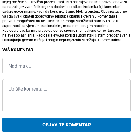
kojeg možete biti krivično procesuirani. Radiosarajevo.ba ima pravo i obavezu
da na zahtjev zvaničnih organa dostavi podatke o korisniku čiji komentari
sadrže govor mržnje, kao i da korisniku trajno blokira pristup. Obaviještavamo
vas da svaki čitatelj dobrovoljno pristupa čitanju i kreiranju komentara i
prihvata mogućnost da neki komentari mogu sadržavati narativ koji je u
suprotnosti sa vjerskim, nacionalnim, moralnim i drugim načelima.
Radiosarajevo.ba ima pravo da obriše sporne ili prijavljene komentare bez
najave i objašnjenja. Radiosarajevo.ba koristi automatski sistem prepoznavanja
i uklanjanja govora mržnje i drugih neprimjerenih sadržaja u komentarima.
VAŠ KOMENTAR
OBJAVITE KOMENTAR