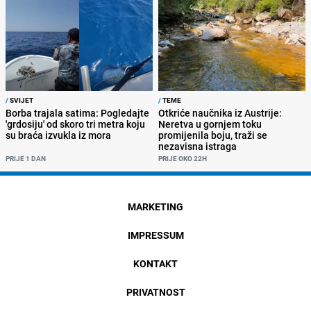
/
SVIJET
/
TEME
Borba trajala satima: Pogledajte
Otkriće naučnika iz Austrije:
'grdosiju' od skoro tri metra koju
Neretva u gornjem toku
su braća izvukla iz mora
promijenila boju, traži se
nezavisna istraga
PRIJE 1 DAN
PRIJE OKO 22H
MARKETING
IMPRESSUM
KONTAKT
PRIVATNOST