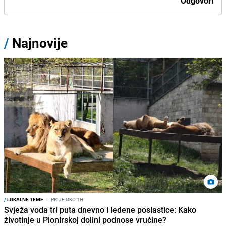
Odgovori
/
Najnovije
/
LOKALNE TEME
I
PRIJE OKO 1H
Svježa voda tri puta dnevno i ledene poslastice: Kako
životinje u Pionirskoj dolini podnose vrućine?