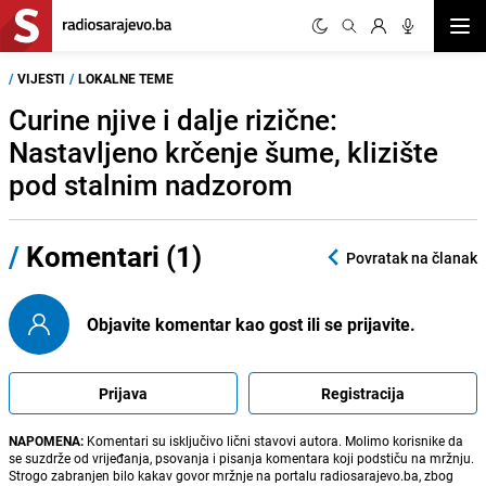
Otvor
/
VIJESTI
/
LOKALNE TEME
Curine njive i dalje rizične:
Nastavljeno krčenje šume, klizište
pod stalnim nadzorom
/
Komentari (1)
Povratak na članak
Objavite komentar kao gost ili se prijavite.
Prijava
Registracija
NAPOMENA:
Komentari su isključivo lični stavovi autora. Molimo korisnike da
se suzdrže od vrijeđanja, psovanja i pisanja komentara koji podstiču na mržnju.
Strogo zabranjen bilo kakav govor mržnje na portalu radiosarajevo.ba, zbog