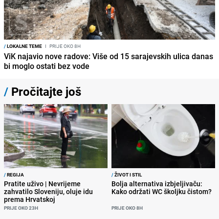
/
LOKALNE TEME
I
PRIJE OKO 8H
ViK najavio nove radove: Više od 15 sarajevskih ulica danas
bi moglo ostati bez vode
/
Pročitajte još
/
REGIJA
/
ŽIVOT I STIL
Pratite uživo | Nevrijeme
Bolja alternativa izbjeljivaču:
zahvatilo Sloveniju, oluje idu
Kako održati WC školjku čistom?
prema Hrvatskoj
PRIJE OKO 23H
PRIJE OKO 8H