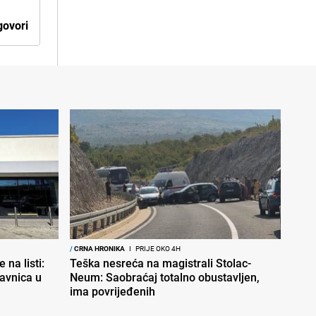
ovori
/
CRNA HRONIKA
I
PRIJE OKO 4H
 na listi:
Teška nesreća na magistrali Stolac-
davnica u
Neum: Saobraćaj totalno obustavljen,
ima povrijeđenih