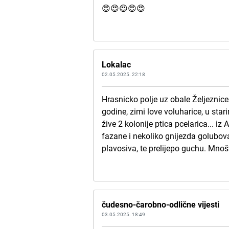
😍😍😍😍😍
Lokalac
02.05.2025. 22:18
Hrasnicko polje uz obale Željeznice 
godine, zimi love voluharice, u sta
žive 2 kolonije ptica pcelarica... i
fazane i nekoliko gnijezda golubova
plavosiva, te prelijepo guchu. Mnoš
čudesno-čarobno-odlične vijesti
03.05.2025. 18:49