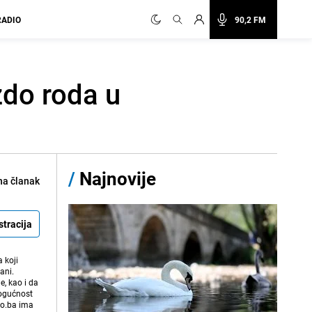
RADIO
90,2 FM
zdo roda u
/
Najnovije
na članak
stracija
 koji
ani.
e, kao i da
mogućnost
vo.ba ima