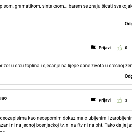
vopisom, gramatikom, sintaksom... barem se znaju šicati svakoja
Odg
Prijavi
0
j prizor u srcu toplina i sjecanje na lijepe dane zivota u srecnoj zem
Odg
uao
Prijavi
3
 videozapisima kao neospornim dokazima o ubijenim i zarobljen
azani ni na jednoj bosnjackoj tv, ni na ftv ni na bht. Tako da je j