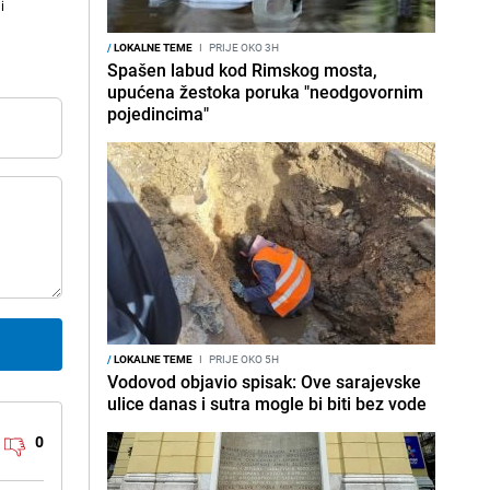
i
/
LOKALNE TEME
I
PRIJE OKO 3H
Spašen labud kod Rimskog mosta,
upućena žestoka poruka "neodgovornim
pojedincima"
/
LOKALNE TEME
I
PRIJE OKO 5H
Vodovod objavio spisak: Ove sarajevske
ulice danas i sutra mogle bi biti bez vode
0