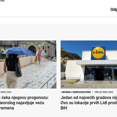
ome.
Odg
 OKO 22H
/
BOSNA I HERCEGOVINA
I
PRIJE OKO 20H
ja čeka njegovu progonozu:
Jedan od najvećih gradova nije
eorolog najavljuje veću
Ovo su lokacije prvih Lidl pro
vremena
BiH