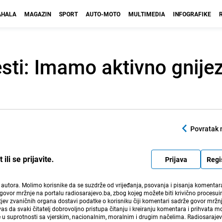
HALA
MAGAZIN
SPORT
AUTO-MOTO
MULTIMEDIA
INFOGRAFIKE
esti: Imamo aktivno gnije
Povratak 
li se prijavite.
Prijava
Regi
i autora. Molimo korisnike da se suzdrže od vrijeđanja, psovanja i pisanja komentara
govor mržnje na portalu radiosarajevo.ba, zbog kojeg možete biti krivično procesuir
ev zvaničnih organa dostavi podatke o korisniku čiji komentari sadrže govor mržnj
vas da svaki čitatelj dobrovoljno pristupa čitanju i kreiranju komentara i prihvata 
e u suprotnosti sa vjerskim, nacionalnim, moralnim i drugim načelima. Radiosaraje