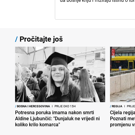
da bosnje kriju i friziraju istinu o t
/
Pročitajte još
/
BOSNA I HERCEGOVINA
I
PRIJE OKO 15H
/
REGIJA
I
PRIJE
Potresna poruka imama nakon smrti
Cijela regi
Aldine Ljubunčić: "Dunjaluk ne vrijedi ni
Poznati met
koliko krilo komarca"
promjenu 