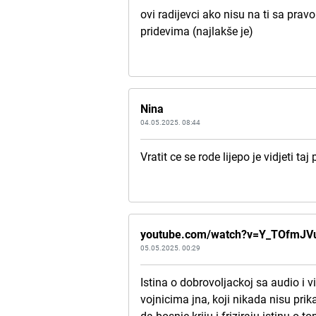
ovi radijevci ako nisu na ti sa pra
pridevima (najlakše je)
Nina
04.05.2025. 08:44
Vratit ce se rode lijepo je vidjeti ta
youtube.com/watch?v=Y_TOfmJV
05.05.2025. 00:29
Istina o dobrovoljackoj sa audio i
vojnicima jna, koji nikada nisu prik