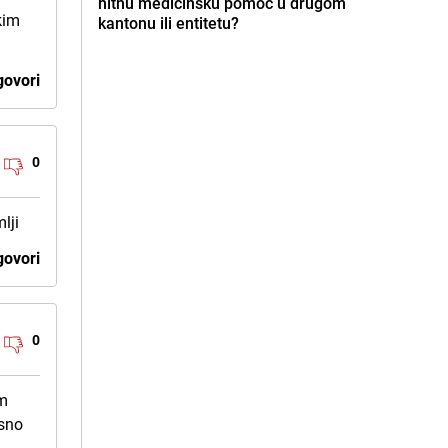
hitnu medicinsku pomoć u drugom
kim
kantonu ili entitetu?
ovori
0
lji
ovori
0
im
asno