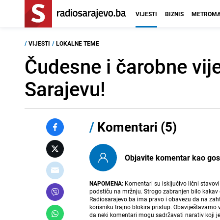
VIJESTI
BIZNIS
METROMA
/
VIJESTI
/
LOKALNE TEME
Čudesne i čarobne vij
Sarajevu!
/
Komentari (5)
Objavite komentar kao gost i
NAPOMENA:
Komentari su isključivo lični stavov
podstiču na mržnju. Strogo zabranjen bilo kakav 
Radiosarajevo.ba ima pravo i obavezu da na zahtj
korisniku trajno blokira pristup. Obaviještavamo 
da neki komentari mogu sadržavati narativ koji j