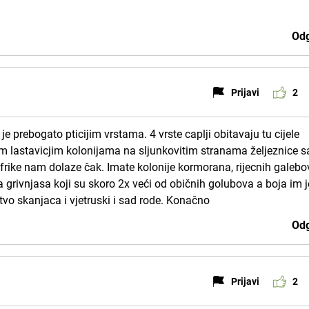
Odg
Prijavi
2
je prebogato pticijim vrstama. 4 vrste caplji obitavaju tu cijele
rim lastavicjim kolonijama na sljunkovitim stranama željeznice 
z Afrike nam dolaze čak. Imate kolonije kormorana, rijecnih galebo
 grivnjasa koji su skoro 2x veći od običnih golubova a boja im j
tvo skanjaca i vjetruski i sad rode. Konačno
Odg
Prijavi
2