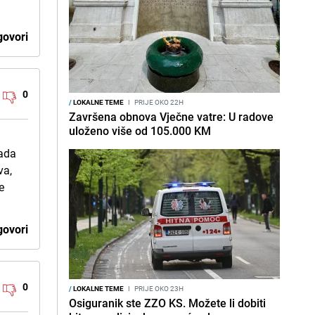
ovori
0
/
LOKALNE TEME
I
PRIJE OKO 22H
Završena obnova Vječne vatre: U radove
uloženo više od 105.000 KM
sada
va,
e
ovori
0
/
LOKALNE TEME
I
PRIJE OKO 23H
Osiguranik ste ZZO KS. Možete li dobiti